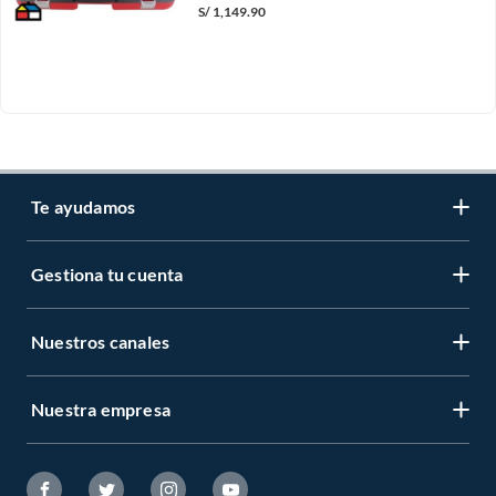
S/
1,149.90
Te ayudamos
Gestiona tu cuenta
LIbro de reclamaciones
Centro de ayuda
Nuestros canales
Mi cuenta
Servicio al cliente
Regístrate ahora
Nuestra empresa
Tiendas Sodimac y Maestro
Legales
Recuperar mi clave
APP Sodimac
Tipos de entrega
Nuestra historia