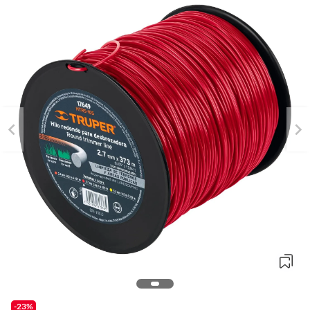
o
f
-23%