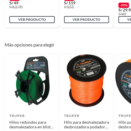
S/
49
S/
119
-39%
63.70
155
S/
S/
S/
29.
Largo
0.12
49
S/
VER PRODUCTO
VER PRODUCTO
V
Recomendaciones
Poda
Más opciones para elegir
Garantía
6 meses
Alto
0.16
Ancho
0.14
TRUPER
TRUPER
TRUP
Hilos redondos para
Hilo para desmalezadora
Hilo p
desmalezadora en blister
desbrozadora podadora
desbro