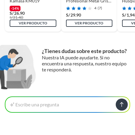
Kamasa KM019
Profesional Metal Gris
Husqv
1x5x
4
(7)
-14%
S/
26.90
S/
29.90
S/
1,94
31.40
S/
VER PRODUCTO
VER PRODUCTO
V
¿Tienes dudas sobre este producto?
Nuestra IA puede ayudarte. Si no
encuentra una respuesta, nuestro equipo
te responderá.
Escribe una pregunta