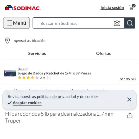
0
Inicia sesión
Menú
S
e
l
a
Ingresa tu ubicación
o
r
Servicios
Ofertas
c
c
a
h
t
Bosch
B
Juego de Dados y Ratchet de 1/4" x 37 Piezas
i
a
3.5
(2)
S/
139.90
o
r
Home
Herramientas y máquinas - Herramientas manuales
n
Revisa nuestras
políticas de privacidad
y
de
cookies
Otras herramientas manuales
-
C
Aceptar cookies
(0)
e
TRUPER
i
r
r
Hilos redondos 5 lb para desmalezadora 2.7 mm
c
a
Truper
r
o
n