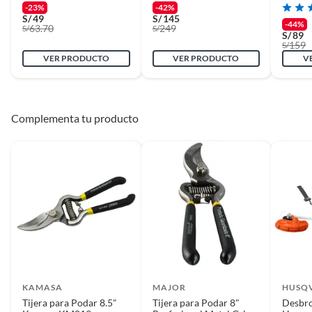
2 mm Truper
2.4 mm, 5 lb Truper
2.4 mm
-23%
-42%
S/
49
S/
145
-44%
63.70
249
S/
S/
S/
89
159
S/
VER PRODUCTO
VER PRODUCTO
V
Complementa tu producto
KAMASA
MAJOR
HUSQ
Tijera para Podar 8.5"
Tijera para Podar 8"
Desbr