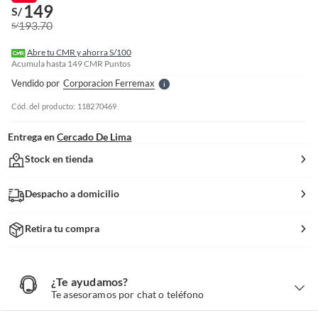
n
149
S/
I
193.70
S/
r
e
l
Abre tu CMR y ahorra S/100
l
Acumula hasta
149
CMR Puntos
e
Vendido por
Corporacion Ferremax
S
Cód. del producto: 118270469
Entrega en
Cercado De Lima
Stock en tienda
Despacho a domicilio
Retira tu compra
¿Te ayudamos?
¿
T
Te asesoramos por chat o teléfono
e
a
y