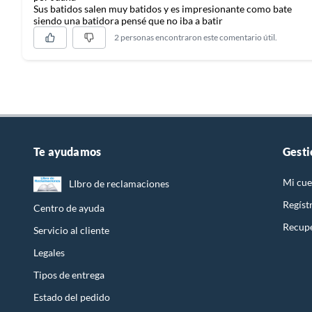
Sus batidos salen muy batidos y es impresionante como bate
siendo una batidora pensé que no iba a batir
2 personas encontraron este comentario útil.
Te ayudamos
Gesti
Mi cue
LIbro de reclamaciones
Regíst
Centro de ayuda
Recupe
Servicio al cliente
Legales
Tipos de entrega
Estado del pedido