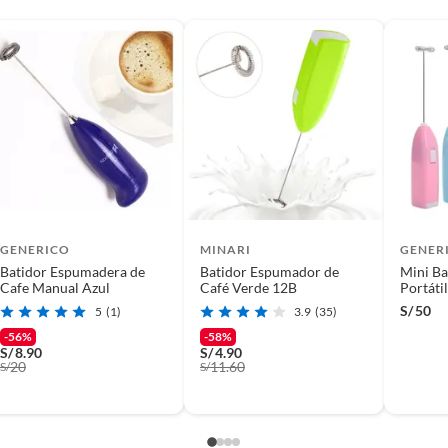
(incluye asientos de inodoro con empaque abierto).
as de mano
s de devolución y cambio:
so y otros productos para asfalto.
rodomésticos, tecnología, línea blanca, colchones, muebles,
GENERICO
MINARI
GENER
Batidor Espumadera de
Batidor Espumador de
Mini Ba
Cafe Manual Azul
Café Verde 12B
Portátil Espumador 
Leche
S/
50
5
(1)
3.9
(35)
, sin uso y deberá contar con todos sus accesorios,
-56%
-58%
diciones (sin rayas, piquetes, abolladuras, manchas,
S/
8.90
S/
4.90
20
11.60
S/
S/