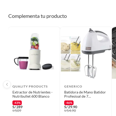
Complementa tu producto
QUALITY PRODUCTS
GENERICO
Extractor de Nutrientes -
Batidora de Mano Batidor
Nutribullet 600 Blanco
Profesioal de 7
Velocidades Electrica con
-43%
-46%
2 Varillas
S/
289
S/
29.90
509
54.90
S/
S/