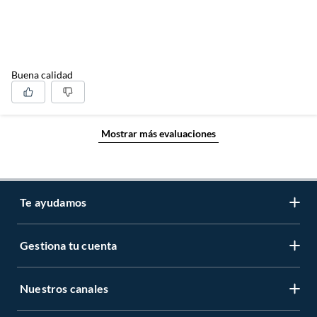
Buena calidad
Mostrar más evaluaciones
Te ayudamos
Gestiona tu cuenta
LIbro de reclamaciones
Centro de ayuda
Nuestros canales
Mi cuenta
Servicio al cliente
Regístrate ahora