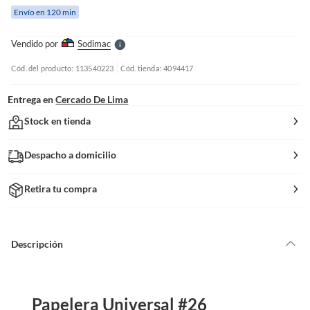
e
Envío en 120 min
l
l
e
Vendido por
Sodimac
S
Cód. del producto: 113540223
Cód. tienda: 4094417
Entrega en
Cercado De Lima
Stock en tienda
Despacho a domicilio
Retira tu compra
Descripción
Papelera Universal #26