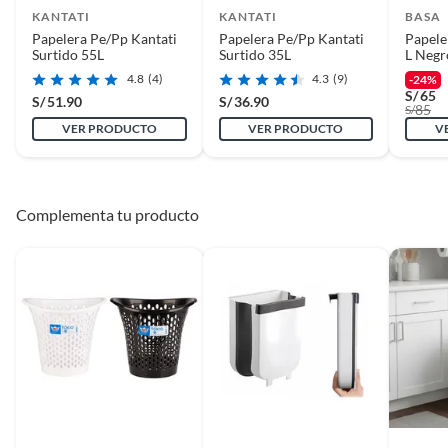
KANTATI
KANTATI
BASA
Papelera Pe/Pp Kantati
Papelera Pe/Pp Kantati
Papele
Surtido 55L
Surtido 35L
L Negr
4.8
(4)
4.3
(9)
-24%
S/
65
S/
51.90
S/
36.90
85
S/
VER PRODUCTO
VER PRODUCTO
V
Complementa tu producto