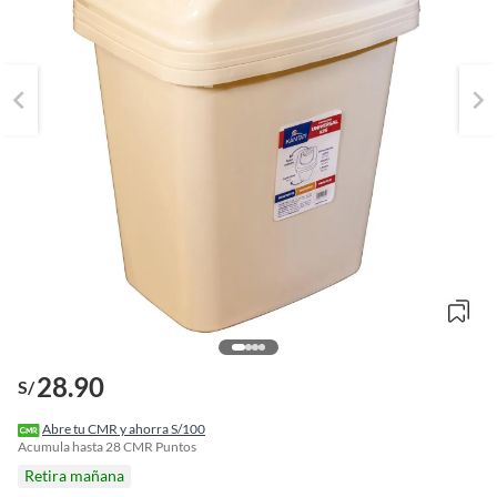
28.90
S/
o
f
Abre tu CMR y ahorra S/100
n
Acumula hasta
28
CMR Puntos
I
Retira mañana
r