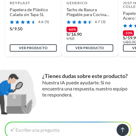
REYPLAST
GENERICO
JUST 
COLLE
Papelera de Plástico
Tacho de Basura
Papele
Calada sin Tapa 5L
Plegable para Cocina
Acero 
Papelera
4.6
(5)
4.7
(3)
Pedal 
S/
9.50
-66%
-33%
S/
16.90
S/
59.
50
S/
89.9
S/
VER PRODUCTO
VER PRODUCTO
V
¿Tienes dudas sobre este producto?
Nuestra IA puede ayudarte. Si no
encuentra una respuesta, nuestro equipo
te responderá.
Escribe una pregunta