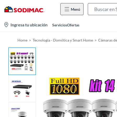
Menú
l
Ingresa tu ubicación
Servicios
Ofertas
o
c
Home
Tecnología - Domótica y Smart Home
Cámaras de 
a
t
i
o
n
-
i
c
o
n