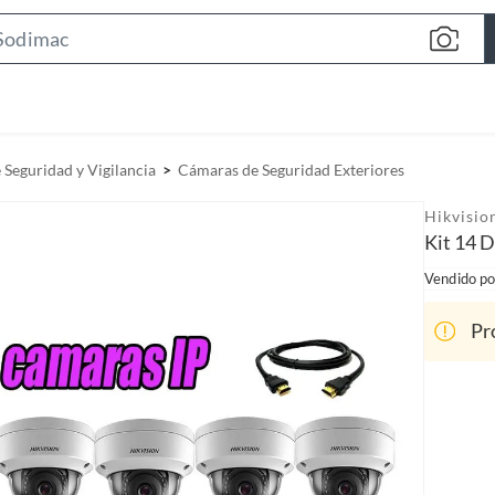
S
e
a
r
c
Seguridad y Vigilancia
Cámaras de Seguridad Exteriores
h
B
Hikvisio
a
Kit 14 
r
Vendido po
Pr