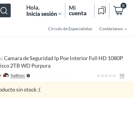
0
Hola
,
Mi
cuenta
Inicia sesión
Círculo de Especialistas
Contáctanos
o
f
n
I
Camara de Seguridad Ip Poe Interior Full HD 1080P
|
n
r
e
Disco 2TB WD Purpura
l
l
e
(0)
r
Sodimac
S
oducto sin stock :(