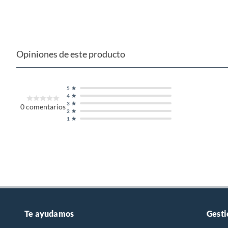
etc.).
Opiniones de este producto
5
4
3
0
comentarios
2
1
Te ayudamos
Gesti
Fabricación inteligente Hikvision