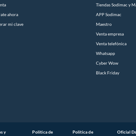
anza de nuestros clientes. Por eso, en Hikvision, dejamos
nta
Tiendas Sodimac y M
ea el vídeo para obtener más información.
rate ahora
APP Sodimac
rar mi clave
Maestro
Venta empresa
Venta telefónica
Whatsapp
Cyber Wow
Black Friday
s y
Política de
Política de
Oficial D