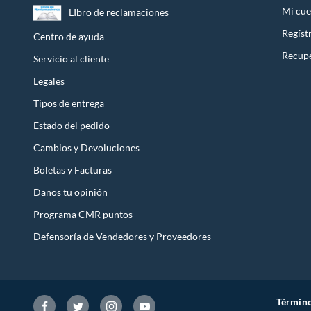
Ofrecer productos y soluciones fiables es la base de la confi
Mi cue
LIbro de reclamaciones
claro que la calidad es lo primero en todo lo que hacemos. V
Regíst
Centro de ayuda
Recupe
Servicio al cliente
Legales
Tipos de entrega
Estado del pedido
Cambios y Devoluciones
Boletas y Facturas
Danos tu opinión
Programa CMR puntos
Defensoría de Vendedores y Proveedores
Término