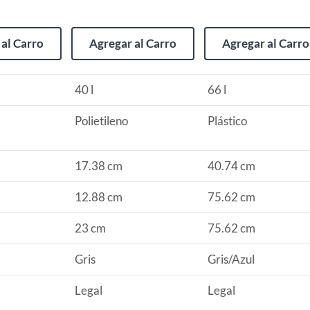
al Carro
Agregar al Carro
Agregar al Carro
s de devolución y cambio:
40 l
66 l
so y otros productos para asfalto.
rodomésticos, tecnología, línea blanca, colchones, muebles,
Polietileno
Plástico
17.38 cm
40.74 cm
, sin uso y deberá contar con todos sus accesorios,
12.88 cm
75.62 cm
diciones (sin rayas, piquetes, abolladuras, manchas,
23 cm
75.62 cm
Gris
Gris/Azul
Legal
Legal