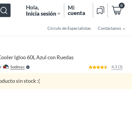
0
Hola
,
Mi
cuenta
Inicia sesión
Círculo de Especialistas
Contáctanos
o
f
n
I
r
e
Cooler Igloo 60L Azul con Ruedas
l
l
e
4.3 (3)
r
Sodimac
S
oducto sin stock :(