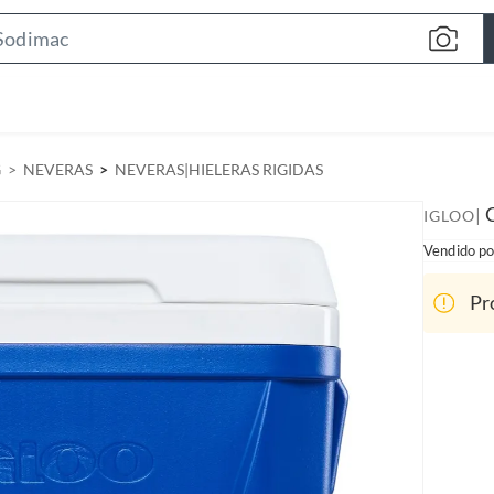
S
e
a
r
c
G
NEVERAS
NEVERAS|HIELERAS RIGIDAS
h
B
|
IGLOO
a
Vendido po
r
Pr