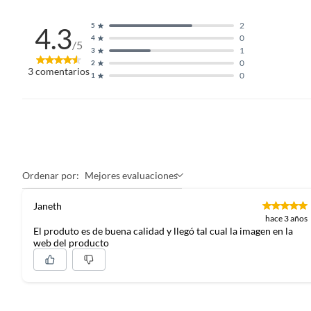
2
5
4.3
0
4
/5
1
3
0
2
3
comentarios
0
1
Ordenar por:
Mejores evaluaciones
Janeth
hace 3 años
El produto es de buena calidad y llegó tal cual la imagen en la
web del producto