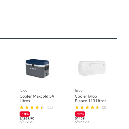
igloo
igloo
Cooler Maxcold 54
Cooler Igloo
Litros
Blanco 113 Litros
(11)
(2)
-18%
-23%
S/
269.90
S/
459
S/
329.90
S/
599.90