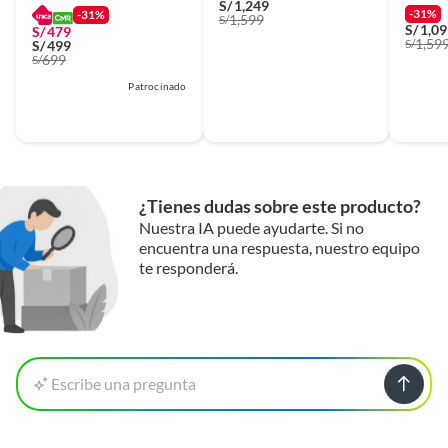
S/
1,249
-31%
-31%
1,599
S/
S/
1,0
S/
479
1,59
S/
S/
499
699
S/
Patrocinado
¿Tienes dudas sobre este producto?
Nuestra IA puede ayudarte. Si no
encuentra una respuesta, nuestro equipo
te responderá.
Escribe una pregunta