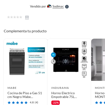
e
Vendido por
Sodimac
S
(0)
Complementa tu producto
MABE
INDURAMA
MONT
Cocina de Piso a Gas 51
Horno Electrico
Horno
cm Negro Mabe
Empotrable 75L
MONT
EMP2000AN0
Indurama HEI-75V2NET
3008
4.8
(4)
-22%