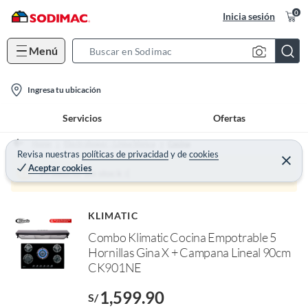
0
Inicia sesión
Menú
S
e
l
a
Ingresa tu ubicación
o
r
Servicios
Ofertas
c
c
a
h
Home
Electrohogar - Línea blanca
Cocina
t
Revisa nuestras
políticas de privacidad
y
de
cookies
B
C
Aceptar cookies
e
i
a
Producto sin stock :(
r
o
r
r
a
n
r
KLIMATIC
-
o
Combo Klimatic Cocina Empotrable 5
i
f
Hornillas Gina X + Campana Lineal 90cm
n
c
I
CK901NE
o
r
e
n
1,599.90
l
S/
l