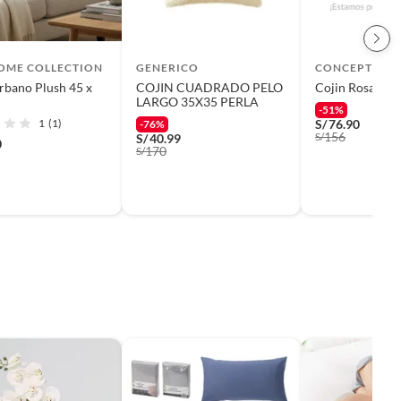
HOME COLLECTION
GENERICO
CONCEPT
rbano Plush 45 x
COJIN CUADRADO PELO
Cojin Rosa Pel
LARGO 35X35 PERLA
-51%
1
(1)
S/
76.90
-76%
156
S/
S/
40.99
0
170
S/