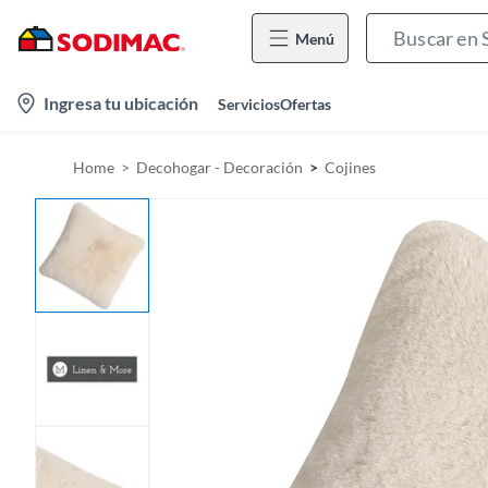
Menú
l
Ingresa tu ubicación
Servicios
Ofertas
o
c
Home
Decohogar - Decoración
Cojines
a
t
i
o
n
-
i
c
o
n