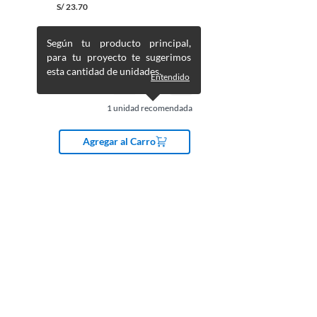
S/
23.70
Según tu producto principal,
para tu proyecto te sugerimos
esta cantidad de unidades.
Entendido
1
unidad recomendada
Agregar al Carro