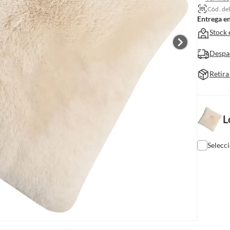
Cód. de
Entrega e
Stock 
Despa
Retira
L
Selecc