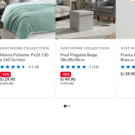
JUST HOME COLLECTION
JUST HOME COLLECTION
JUST 
Manta Poliester Pv26 130
Pouf Plegable Beige
Planta 
x 160 Surtido
38x38x38cm
Blanca
4.5
(8)
5
(14)
S/
39.9
-25%
-38%
S/
29.90
S/
49.90
39.90
79.90
S/
S/