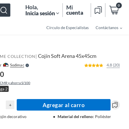
0
Hola
,
Mi
cuenta
Inicia sesión
Círculo de Especialistas
Contáctanos
o
f
n
I
r
e
Cojín Soft Arena 45x45cm
|
l
OME COLLECTION
l
e
4.8 (20)
r
Sodimac
S
90
 CMR y ahorra S/100
aga 2
Agregar al carro
+
ojín decorativo
Material del relleno
:
Poliéster