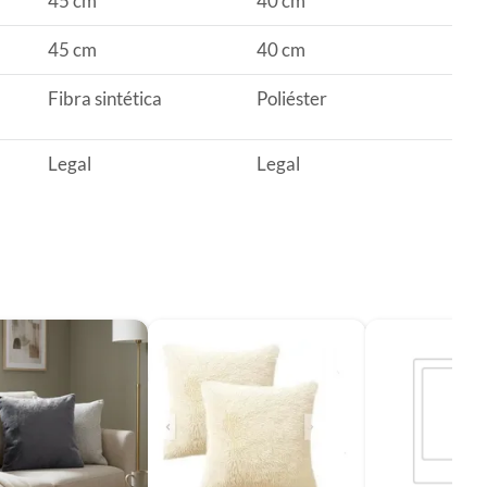
45 cm
40 cm
45 cm
40 cm
Fibra sintética
Poliéster
Legal
Legal