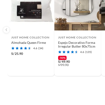
JUST HOME COLLECTION
JUST HOME COLLECTION
Almohada Queen Firme
Espejo Decorativo Forma
Irregular Butter 80x75cm
4.6
(34)
4.6
(135)
S/
25.90
-50%
S/
49.90
99.90
S/