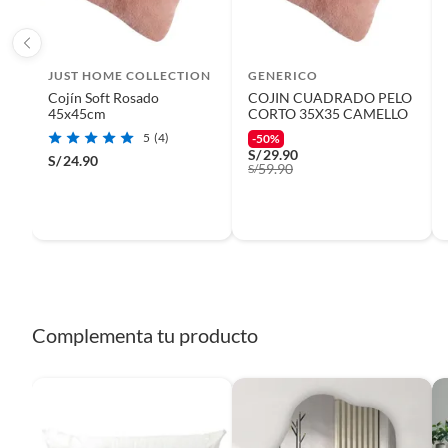
JUST HOME COLLECTION
GENERICO
Cojín Soft Rosado
COJIN CUADRADO PELO
45x45cm
CORTO 35X35 CAMELLO
5
(4)
-50%
S/
29.90
S/
24.90
59.90
S/
Complementa tu producto