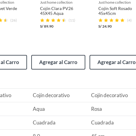
collection
just home collection
just home collection
vet Verde
Cojín Clara PV26
Cojín Soft Rosado
45X45 Aqua
45x45cm
(26)
(11)
(4)
S/
89.90
S/
24.90
(incluye asientos de inodoro con empaque abierto).
al Carro
Agregar al Carro
Agregar al Carro
s de devolución y cambio:
so y otros productos para asfalto.
rodomésticos, tecnología, línea blanca, colchones, muebles,
ativo
Cojín decorativo
Cojín decorativo
Aqua
Rosa
Cuadrada
Cuadrada
, sin uso y deberá contar con todos sus accesorios,
diciones (sin rayas, piquetes, abolladuras, manchas,