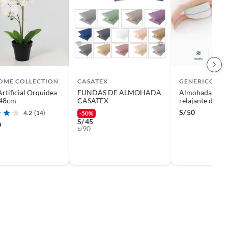
HOME COLLECTION
CASATEX
GENERICO
Artificial Orquidea
FUNDAS DE ALMOHADA
Almohada orto
 48cm
CASATEX
relajante de rod
piernas para do
S/
50
4.2
(14)
-50%
blanco.
S/
45
0
90
S/