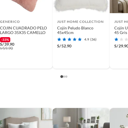
GENERICO
JUST HOME COLLECTION
JUST 
COJIN CUADRADO PELO
Cojín Peludo Blanco
Cojín U
LARGO 35X35 CAMELLO
45x45cm
45 Gris
4.9
(36)
-33%
S/
39.90
S/
52.90
S/
29.9
59.90
S/