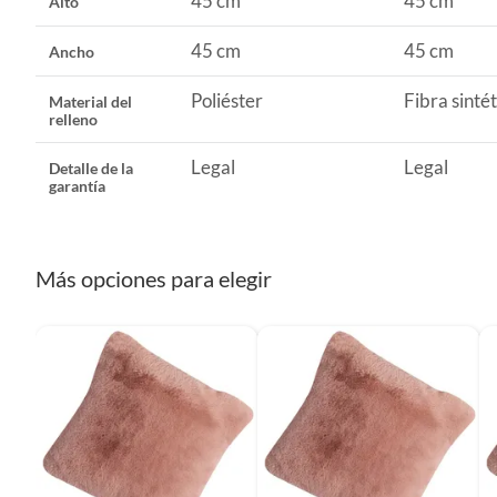
45 cm
45 cm
Alto
etc.).
45 cm
45 cm
Ancho
Poliéster
Fibra sintét
Material del
relleno
Legal
Legal
Detalle de la
garantía
Más opciones para elegir