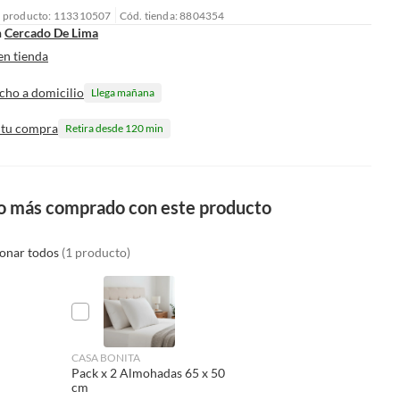
l producto: 113310507
Cód. tienda: 8804354
n
Cercado De Lima
en tienda
cho a domicilio
Llega mañana
 tu compra
Retira desde 120 min
o más comprado con este producto
ionar todos
(1 producto)
CASA BONITA
Pack x 2 Almohadas 65 x 50
cm