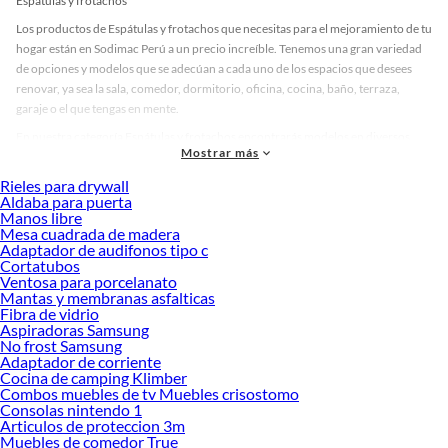
Espátulas y frotachos
Los productos de Espátulas y frotachos que necesitas para el mejoramiento de tu
hogar están en Sodimac Perú a un precio increíble. Tenemos una gran variedad
de opciones y modelos que se adecúan a cada uno de los espacios que desees
renovar, ya sea la sala, comedor, dormitorio, oficina, cocina, baño, terraza,
garaje o el que tengas en mente.
En nuestra categoría Espátulas y frotachos encontrarás modelos en diversos
Mostrar más
materiales, medidas, colores y demás características específicas de tu
preferencia. Recuerda que solo en Sodimac Perú contamos con todo lo
Rieles para drywall
necesario para cada uno de tus proyectos en las mejores marcas de calidad y con
Aldaba para puerta
Manos libre
garantía.
Mesa cuadrada de madera
Precios de Espátulas y frotachos en Sodimac Perú
Adaptador de audifonos tipo c
Cortatubos
Si buscar ahorrar, estás en la tienda correcta porque en Sodimac tenemos
Ventosa para porcelanato
nuestra política de precios bajos garantizados en Espátulas y frotachos, así que
Mantas y membranas asfalticas
no dudes más y compra online este producto con sus complementos para que
Fibra de vidrio
termines tu proyecto al 100% a un costo económico. Además, elige entre las
Aspiradoras Samsung
No frost Samsung
opciones de delivery o recojo en tienda.
Adaptador de corriente
Las mejores marcas de Espátulas y frotachos
Cocina de camping Klimber
Combos muebles de tv Muebles crisostomo
Sabemos que la calidad, confianza y seguridad son factores importantes al
Consolas nintendo 1
momento de decidir qué modelo comprar, por ello contamos con una amplia
Articulos de proteccion 3m
oferta de marcas prestigiosas y reconocidas en Espátulas y frotachos. De esta
Muebles de comedor True