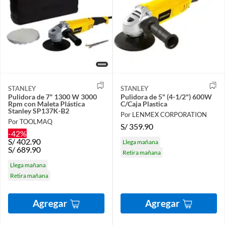
STANLEY
STANLEY
Pulidora de 7" 1300 W 3000
Pulidora de 5" (4-1/2") 600W
Rpm con Maleta Plástica
C/Caja Plastica
Stanley SP137K-B2
Por LENMEX CORPORATION
Por TOOLMAQ
S/
359.90
-42%
S/
402.90
Llega mañana
S/
689.90
Retira mañana
Llega mañana
Retira mañana
Agregar
Agregar