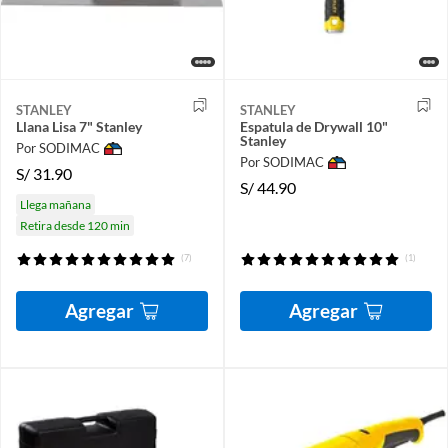
STANLEY
STANLEY
Llana Lisa 7" Stanley
Espatula de Drywall 10"
Stanley
Por SODIMAC
Por SODIMAC
S/
31.90
S/
44.90
Llega mañana
Retira desde 120 min
(7)
(1)
Agregar
Agregar