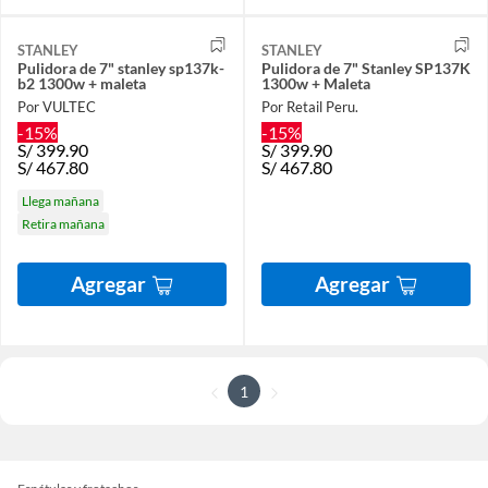
STANLEY
STANLEY
Pulidora de 7" stanley sp137k-
Pulidora de 7" Stanley SP137K
b2 1300w + maleta
1300w + Maleta
Por VULTEC
Por Retail Peru.
-15%
-15%
S/
399.90
S/
399.90
S/
467.80
S/
467.80
Llega mañana
Retira mañana
Agregar
Agregar
1