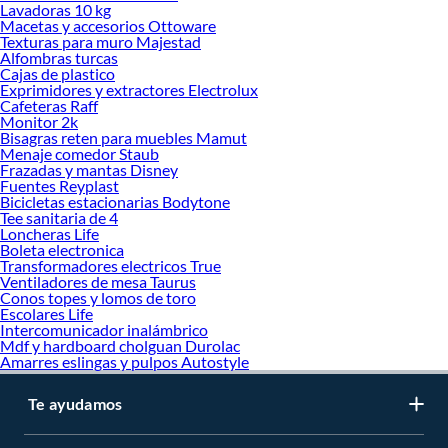
manera, inviertes en durabilidad, rendimiento, excelencia y satisfacción
Lavadoras 10 kg
Macetas y accesorios Ottoware
garantizada.
Texturas para muro Majestad
Alfombras turcas
Cajas de plastico
Exprimidores y extractores Electrolux
Cafeteras Raff
Monitor 2k
Bisagras reten para muebles Mamut
Menaje comedor Staub
Frazadas y mantas Disney
Fuentes Reyplast
Bicicletas estacionarias Bodytone
Tee sanitaria de 4
Loncheras Life
Boleta electronica
Transformadores electricos True
Ventiladores de mesa Taurus
Conos topes y lomos de toro
Escolares Life
Intercomunicador inalámbrico
Mdf y hardboard cholguan Durolac
Amarres eslingas y pulpos Autostyle
Te ayudamos