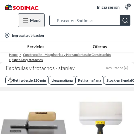
0
Inicia sesión
Menú
Search
Bar
location-
Ingresa tu ubicación
icon
Servicios
Ofertas
Home
Construcción - Maquinarias y Herramientas de Construcción
Espátulas y frotachos
Espátulas y frotachos - stanley
Resultados
(
6
)
Retira desde 120 min
Llega mañana
Retira mañana
Stock en tienda
(