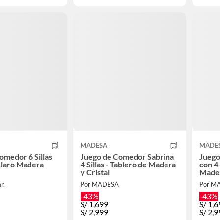
MADESA
MADE
omedor 6 Sillas
Juego de Comedor Sabrina
Juego
 Claro Madera
4 Sillas - Tablero de Madera
con 4 
y Cristal
Mader
r.
Por MADESA
Por M
-43%
-43%
S/
1,699
S/
1,6
S/
2,999
S/
2,9