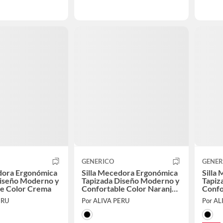
GENERICO
GENER
dora Ergonómica
Silla Mecedora Ergonómica
Silla
Diseño Moderno y
Tapizada Diseño Moderno y
Tapiz
le Color Crema
Confortable Color Naranja
Confo
Oscuro
Oscu
ERU
Por ALIVA PERU
Por AL