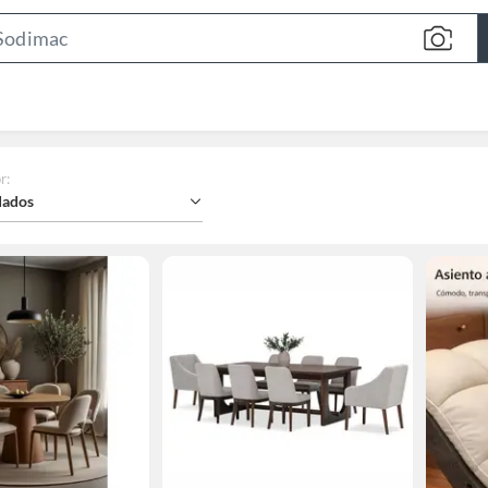
Search
Bar
r
:
ados