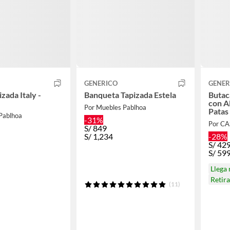
GENERICO
GENER
zada Italy -
Banqueta Tapizada Estela
Butac
con A
Por Muebles Pablhoa
Patas
Pablhoa
-31%
Por C
S/
849
S/
1,234
-28%
S/
42
S/
59
Llega
Retir
(11)