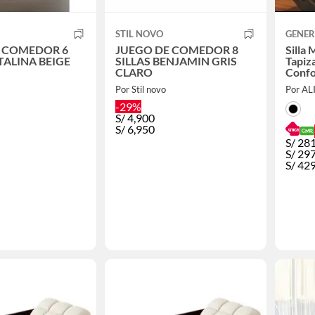
STIL NOVO
GENER
 COMEDOR 6
JUEGO DE COMEDOR 8
Silla
TALINA BEIGE
SILLAS BENJAMIN GRIS
Tapiz
CLARO
Confo
Por Stil novo
Por AL
-29%
S/
4,900
S/
6,950
S/
281
S/
29
S/
42