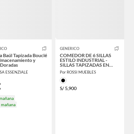
ICO
GENERICO
a Baúl Tapizada Bouclé
COMEDOR DE 6 SILLAS
lmacenamiento y
ESTILO INDUSTRIAL -
 Doradas
SILLAS TAPIZADAS EN
CUERO PRANNA COLOR
ASA ESSENZIALE
Por ROSSI MUEBLES
MARFIL
9
S/
5,900
9
 mañana
a mañana