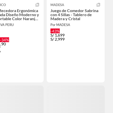
ICO
MADESA
 Mecedora Ergonómica
Juego de Comedor Sabrina
ada Diseño Moderno y
con 4 Sillas - Tablero de
rtable Color Naranja
Madera y Cristal
ro
IVA PERU
Por MADESA
-43%
S/
1,699
S/
2,999
-34%
.90
7
9