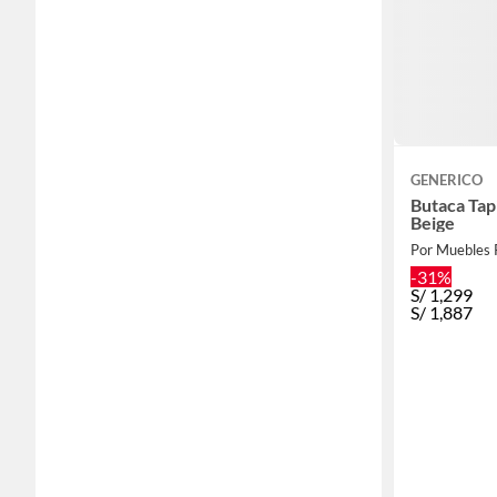
GENERICO
Butaca Tapi
Beige
Por Muebles 
-31%
S/
1,299
S/
1,887