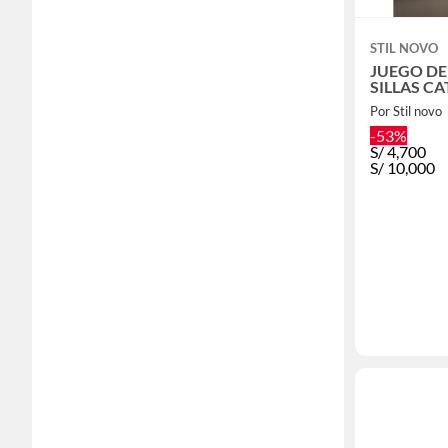
STIL NOVO
JUEGO DE
SILLAS CA
Por Stil novo
-53%
S/
4,700
S/
10,000