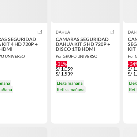
DAHUA
DAH
AS SEGURIDAD
CÁMARAS SEGURIDAD
CÁ
KIT 4 HD 720P +
DAHUA KIT 5 HD 720P +
SEG
 HDMI
DISCO 1TB HDMI
KIT
DIS
PO UNIVERSO
Por GRUPO UNIVERSO
Por 
-31%
-34
S/
1,059
S/
1
S/
1,539
S/
1
añana
Llega mañana
Lle
mañana
Retira mañana
Ret