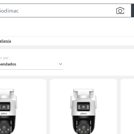
Search
Bar
gilancia
r por
:
endados