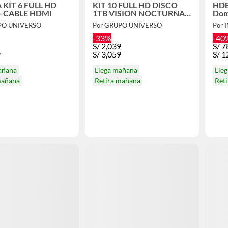
KIT 6 FULL HD
KIT 10 FULL HD DISCO
HDB
+ CABLE HDMI
1TB VISION NOCTURNA
Dom
FULL COLOR
Vari
PO UNIVERSO
Por GRUPO UNIVERSO
Por
-33%
-40
S/
2,039
S/
7
9
S/
3,059
S/
1
añana
Llega mañana
Lle
mañana
Retira mañana
Ret