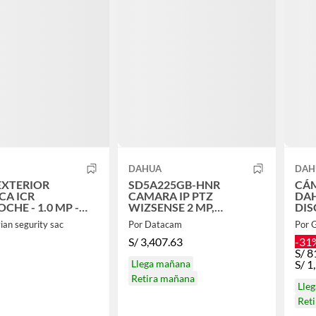
DAHUA
DAH
EXTERIOR
SD5A225GB-HNR
CÁ
CA ICR
CAMARA IP PTZ
DAH
CHE - 1.0 MP -
WIZSENSE 2 MP,
DIS
IR 20M - IP67 HAC-
STARLIGHT, ZOOM
ian segurity sac
Por Datacam
Por 
OPTICO 25X
S/
3,407.63
-31
S/
8
Llega mañana
S/
1
Retira mañana
Lle
Ret