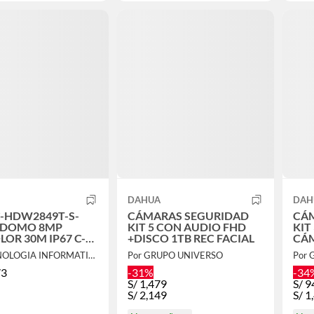
DAHUA
DAH
C-HDW2849T-S-
CÁMARAS SEGURIDAD
CÁ
P DOMO 8MP
KIT 5 CON AUDIO FHD
KIT
OR 30M IP67 C-
+DISCO 1TB REC FACIAL
CÁ
FONO P-N IPC-
CO
Por TECNOLOGIA INFORMATICA Y CONSULTORIA
Por GRUPO UNIVERSO
Por 
49T-S-PRO
73
-31%
-34
S/
1,479
S/
9
S/
2,149
S/
1