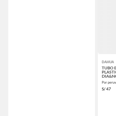
DAHUA
TUBO 
PLASTI
DIA&NO
720P - 
Por peruv
B1A11
S/
47