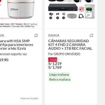
UA
DAHUA
ara wifi H5A 5MP
CÁMARAS SEGURIDAD
l fija para interiores
KIT 4 FHD 2 CAMARA
rior a h6c Ezviz
AUDIO + 1TB REC FACIAL
eruvian segurity sac
Por GRUPO UNIVERSO
19.90
-31%
S/
1,219
S/
1,769
Llega mañana
Retira mañana
Patrocinado