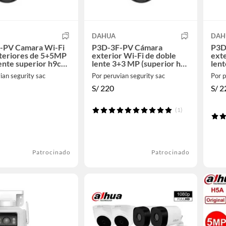
DAHUA
DAH
-PV Camara Wi-Fi
P3D-3F-PV Cámara
P3D-3
teriores de 5+5MP
exterior Wi-Fi de doble
exte
ente superior h9c
lente 3+3 MP (superior h9c
lent
ezviz)
ezvi
ian segurity sac
Por peruvian segurity sac
Por p
S/
220
S/
2
(1)
Patrocinado
Patrocinado