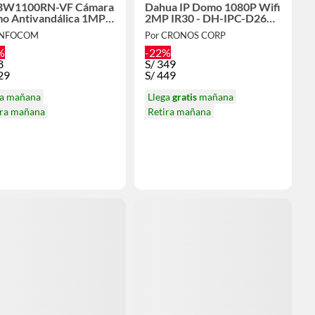
W1100RN-VF Cámara
Dahua IP Domo 1080P Wifi
o Antivandálica 1MP
2MP IR30 - DH-IPC-D26N-
focal
0280B
 INFOCOM
Por CRONOS CORP
%
-22%
8
S/
349
29
S/
449
ga mañana
Llega
gratis
mañana
ira mañana
Retira mañana