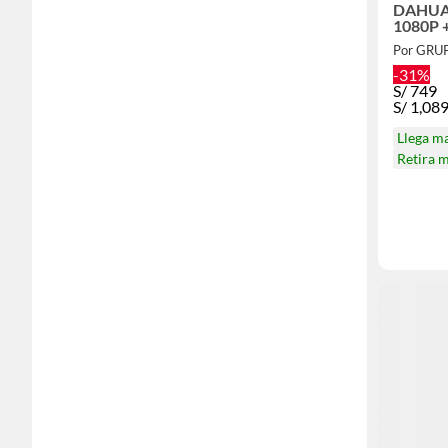
DAHUA 
1080P 
Por GRU
-31%
S/
749
S/
1,08
Llega m
Retira 