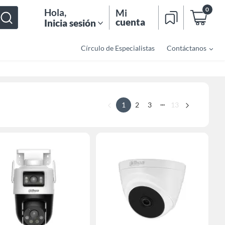
0
Hola
,
Mi
cuenta
Inicia sesión
Círculo de Especialistas
Contáctanos
...
1
2
3
13