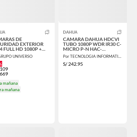
UA
DAHUA
MARAS DE
CAMARA DAHUA HDCVI
URIDAD EXTERIOR
TUBO 1080P WDR IR30 C-
 4 FULL HD 1080P +
MICRO P-N HAC-
CO 1TB
HFW2241E-A
GRUPO UNIVERSO
Por TECNOLOGIA INFORMATICA Y CONSULTORIA
%
S/
242.95
,109
,669
ga mañana
ira mañana