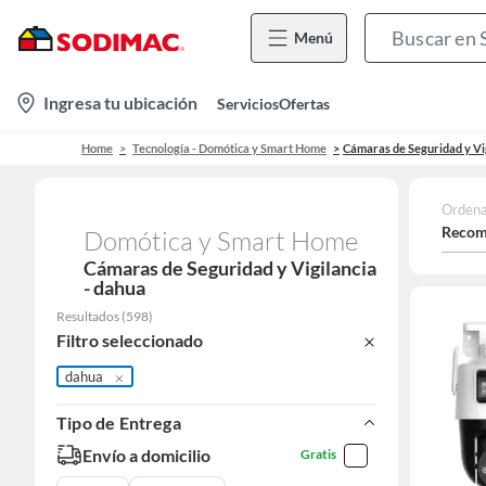
Menú
location-
Ingresa tu ubicación
Servicios
Ofertas
icon
Home
Tecnología - Domótica y Smart Home
Cámaras de Seguridad y Vi
Ordena
Recom
Domótica y Smart Home
Cámaras de Seguridad y Vigilancia
- dahua
Resultados
(
598
)
Filtro seleccionado
dahua
Tipo de Entrega
Envío a domicilio
Gratis