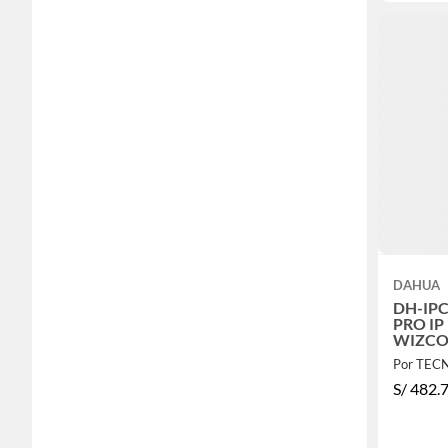
DAHUA
DH-IP
PRO I
WIZCOL
MICRO
HDW28
S/
482.