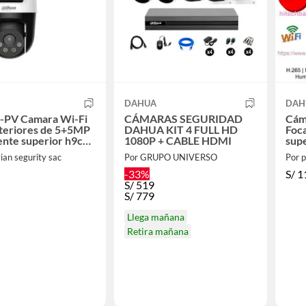
DAHUA
DAH
-PV Camara Wi-Fi
CÁMARAS SEGURIDAD
Cám
teriores de 5+5MP
DAHUA KIT 4 FULL HD
Foca
ente superior h9c
1080P + CABLE HDMI
supe
ian segurity sac
Por GRUPO UNIVERSO
Por p
-33%
S/
1
S/
519
S/
779
Llega mañana
Retira mañana