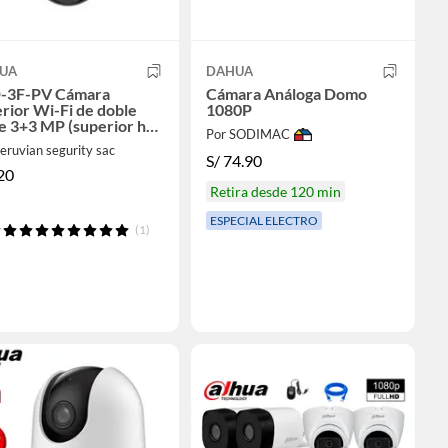
UA
DAHUA
F-PV Cámara
Cámara Análoga Domo
rior Wi-Fi de doble
1080P
e 3+3 MP (superior h9c
Por SODIMAC
z)
eruvian segurity sac
S/
74.90
20
Retira desde 120 min
ESPECIAL ELECTRO
(1)