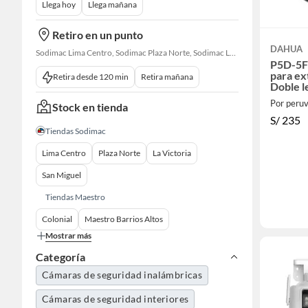
Llega hoy
Llega mañana
Retiro en un punto
DAHUA
Sodimac Lima Centro, Sodimac Plaza Norte, Sodimac La Victoria, Sodimac San Miguel, Sodimac S. J. Lurigancho, Sodimac Chacarilla, Sodimac Av. La Molina, Sodimac Colonial, Maestro Barrios Altos
P5D-5F
para ex
Retira desde 120 min
Retira mañana
Doble l
ezviz
Por peruv
Stock en tienda
S/
235
Tiendas Sodimac
Lima Centro
Plaza Norte
La Victoria
San Miguel
Tiendas Maestro
Colonial
Maestro Barrios Altos
Mostrar más
Categoría
Cámaras de seguridad inalámbricas
Cámaras de seguridad interiores