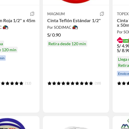
MAGNUM
TOPEX
ón Roja 1/2" x 45m
Cinta Teflón Estándar 1/2"
Cinta
x 50
C
Por SODIMAC
Por S
S/
0.90
na
Retira desde 120 min
S/
4.9
e 120 min
S/
8.9
min
Llega
Retir
Envío 
(12)
(10)