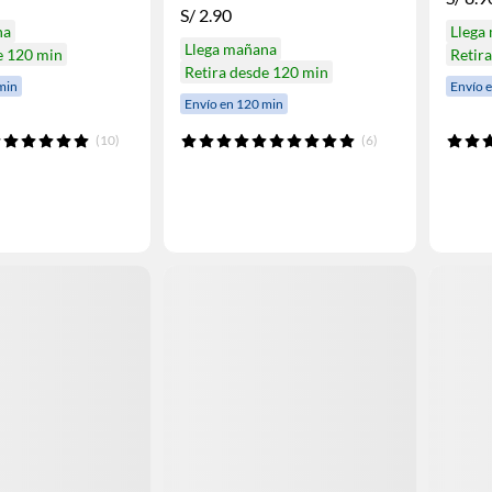
S/
2.90
na
Llega
Llega mañana
e 120 min
Retir
Retira desde 120 min
min
Envío 
Envío en 120 min
(10)
(6)