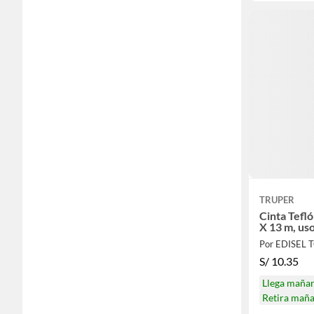
TRUPER
Cinta Tefló
X 13 m, us
Por EDISEL 
S/
10.35
Llega maña
Retira mañ