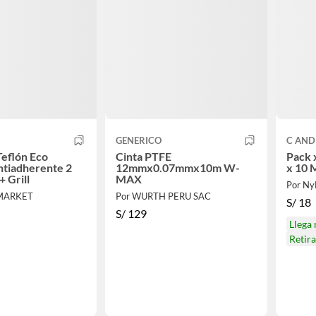
GENERICO
C AND
Teflón Eco
Cinta PTFE
Pack x
ntiadherente 2
12mmx0.07mmx10m W-
+ Grill
MAX
Por NyL
 MARKET
Por WURTH PERU SAC
S/
18
S/
129
Llega
Retir