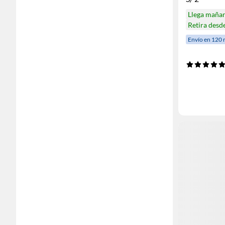
Llega maña
Retira desd
Envío en 120 