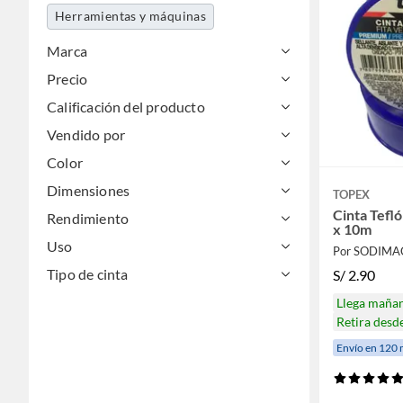
Herramientas y máquinas
Muebles y organización
Marca
Precio
Mundo bebé
Calificación del producto
Utiles de aseo y limpieza
Vendido por
Libros, papelería y celebraciones
Color
Tecnología
Dimensiones
TOPEX
Cinta Tefl
Rendimiento
x 10m
Uso
Por SODIMA
Tipo de cinta
S/
2.90
Llega maña
Retira desd
Envío en 120 