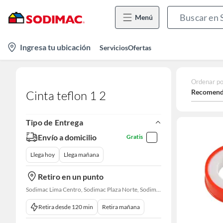
Menú
location-
Ingresa tu ubicación
Servicios
Ofertas
icon
Ordenar po
Recomend
Cinta teflon 1 2
Tipo de Entrega
Envío a domicilio
Gratis
Llega hoy
Llega mañana
Retiro en un punto
Sodimac Lima Centro, Sodimac Plaza Norte, Sodimac La Victoria, Sodimac San Miguel, Sodimac S. J. Lurigancho, Sodimac Primavera, Sodimac Chacarilla, Sodimac Av. La Molina, Sodimac Colonial, Maestro Barrios Altos, Sodimac Naranjal
Retira desde 120 min
Retira mañana