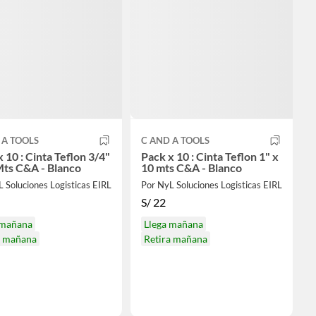
 A TOOLS
C AND A TOOLS
 10 : Cinta Teflon 3/4"
Pack x 10 : Cinta Teflon 1" x
x 10 Mts C&A - Blanco
10 mts C&A - Blanco
 Soluciones Logisticas EIRL
Por NyL Soluciones Logisticas EIRL
S/
22
 mañana
Llega mañana
a mañana
Retira mañana