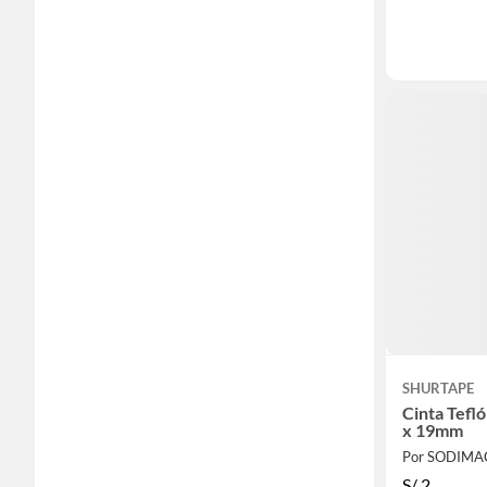
SHURTAPE
Cinta Tefl
x 19mm
Por SODIMA
S/
2