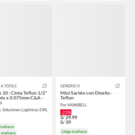
 A TOOLS
GENERICO
 10 : Cinta Teflon 1/2"
Mini Sartén con Diseño -
mts x 0.075mm C&A -
Teflon
o
Por VAINIBELL
 Soluciones Logisticas EIRL
-23%
S/
29.99
S/
39
 mañana
Llega mañana
a mañana