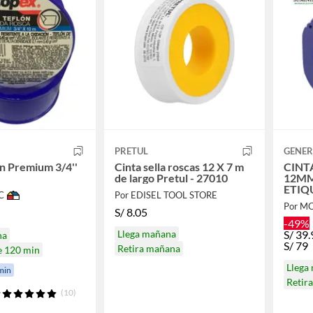
PRETUL
GENER
ón Premium 3/4''
Cinta sella roscas 12 X 7 m
CINTA BLANCO PLAS
de largo Pretul - 27010
12MM
ETIQ
C
Por EDISEL TOOL STORE
LETR
Por M
S/
8.05
-49%
Llega mañana
S/
39.
na
S/
79
Retira mañana
e 120 min
Llega
min
Retir
(10)