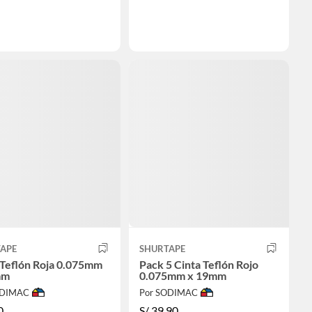
APE
SHURTAPE
 Teflón Roja 0.075mm
Pack 5 Cinta Teflón Rojo
mm
0.075mm x 19mm
ODIMAC
Por SODIMAC
0
S/
39.90