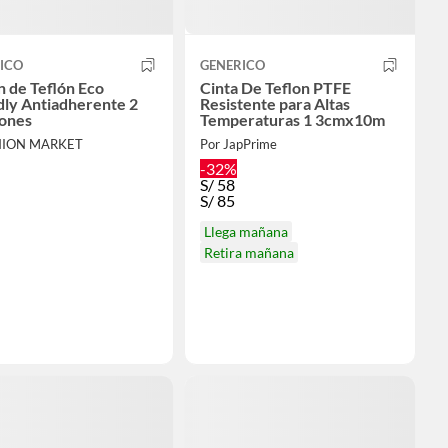
ICO
GENERICO
n de Teflón Eco
Cinta De Teflon PTFE
dly Antiadherente 2
Resistente para Altas
iones
Temperaturas 1 3cmx10m
INION MARKET
Por JapPrime
-32%
S/
58
S/
85
Llega mañana
Retira mañana