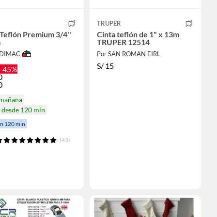
TRUPER
 Teflón Premium 3/4''
Cinta teflón de 1" x 13m
m
TRUPER 12514
ODIMAC
Por SAN ROMAN EIRL
S/
15
-45%
0
0
 mañana
a desde 120 min
en 120 min
(43)