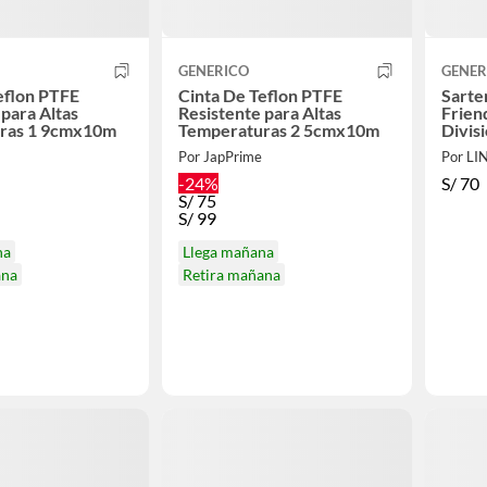
GENERICO
GENER
eflon PTFE
Cinta De Teflon PTFE
Sarte
 para Altas
Resistente para Altas
Frien
ras 1 9cmx10m
Temperaturas 2 5cmx10m
Divis
Por JapPrime
Por L
-24%
S/
70
S/
75
S/
99
na
Llega mañana
ana
Retira mañana