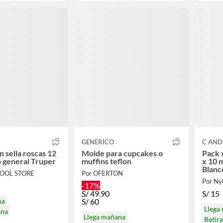
GENERICO
C AND
n sella roscas 12
Molde para cupcakes o
Pack x
o general Truper
muffins teflon
x 10 
Blanc
TOOL STORE
Por OFERTON
Por NyL
-17%
S/
49.90
S/
15
na
S/
60
Llega
ana
Llega mañana
Retir