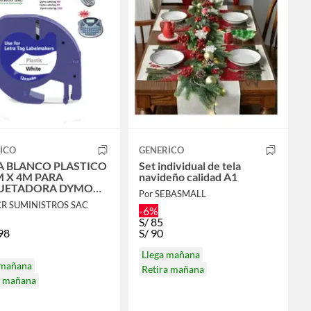
ICO
GENERICO
TICO
Set individual de tela
 X 4M PARA
navideño calidad A1
UETADORA DYMO
Por SEBASMALL
ATAG LT-100H
CR SUMINISTROS SAC
-6%
S/
85
98
S/
90
Llega mañana
 mañana
Retira mañana
a mañana