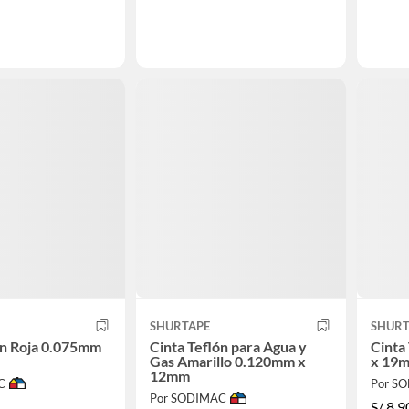
SHURTAPE
SHURT
ón Roja 0.075mm
Cinta Teflón para Agua y
Cinta
Gas Amarillo 0.120mm x
x 19
12mm
C
Por S
Por SODIMAC
S/
8.9