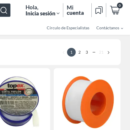
0
Hola
,
Mi
cuenta
Inicia sesión
Círculo de Especialistas
Contáctanos
...
1
2
3
21