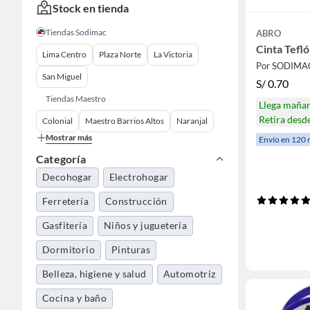
Stock en tienda
Tiendas Sodimac
ABRO
Cinta Tefl
Lima Centro
Plaza Norte
La Victoria
Por SODIMA
San Miguel
S/
0.70
Tiendas Maestro
Llega maña
Retira desd
Colonial
Maestro Barrios Altos
Naranjal
Mostrar más
Envío en 120 
Categoría
Decohogar
Electrohogar
Ferretería
Construcción
Gasfitería
Niños y juguetería
Dormitorio
Pinturas
Belleza, higiene y salud
Automotriz
Cocina y baño