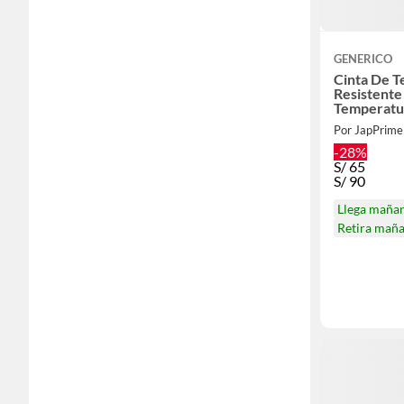
GENERICO
Cinta De T
Resistente
Temperatu
Por JapPrime
-28%
S/
65
S/
90
Llega maña
Retira mañ