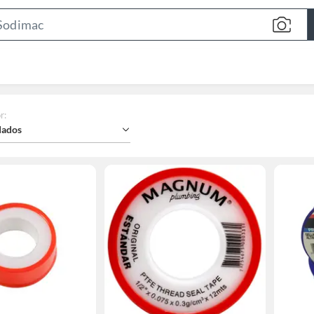
Search
Bar
r
:
ados