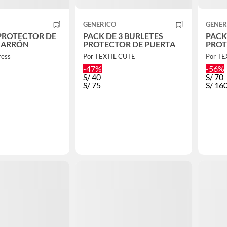
GENERICO
GENER
PROTECTOR DE
PACK DE 3 BURLETES
PACK
MARRÓN
PROTECTOR DE PUERTA
PROT
ress
Por TEXTIL CUTE
Por TE
-47%
-56%
S/
40
S/
70
S/
75
S/
16