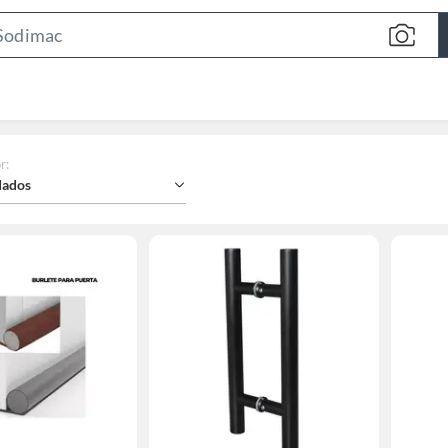
Search
Bar
r
:
ados