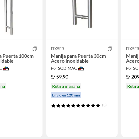
FIXSER
FIXSE
a Puerta 100cm
Manija para Puerta 30cm
Manij
idable
Acero Inoxidable
Acero
C
Por SODIMAC
Por S
S/
59.90
S/
209
ana
Retira mañana
Retir
Envío en 120 min
(3)