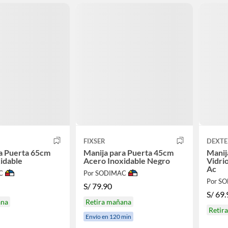
FIXSER
DEXTE
a Puerta 65cm
Manija para Puerta 45cm
Manij
idable
Acero Inoxidable Negro
Vidri
Ac
C
Por SODIMAC
Por S
S/
79.90
S/
69.
ana
Retira mañana
Retir
Envío en 120 min