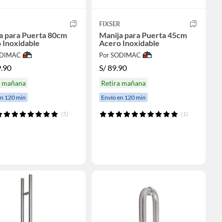
R
FIXSER
a para Puerta 80cm
Manija para Puerta 45cm
 Inoxidable
Acero Inoxidable
ODIMAC
Por SODIMAC
.90
S/
89.90
a mañana
Retira mañana
en 120 min
Envío en 120 min
(5)
(1)