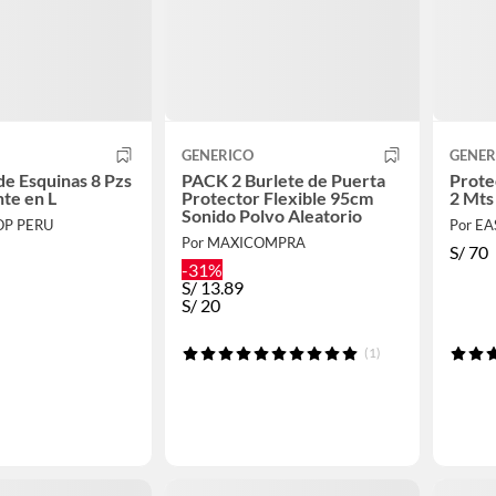
GENERICO
GENER
de Esquinas 8 Pzs
PACK 2 Burlete de Puerta
Prote
te en L
Protector Flexible 95cm
2 Mts
Sonido Polvo Aleatorio
OP PERU
Por E
Por MAXICOMPRA
S/
70
-31%
S/
13.89
S/
20
(1)