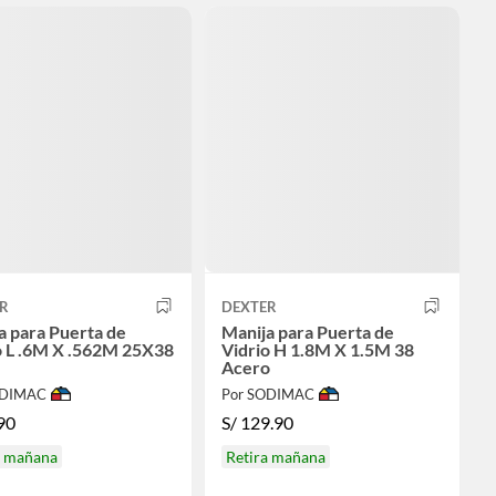
R
DEXTER
a para Puerta de
Manija para Puerta de
o L .6M X .562M 25X38
Vidrio H 1.8M X 1.5M 38
Acero
ODIMAC
Por SODIMAC
90
S/
129.90
a mañana
Retira mañana