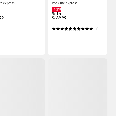
te express
Por Cute express
-60%
S/
16
99
S/
39.99
(1)