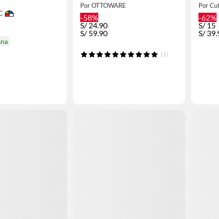
Por OTTOWARE
Por Cu
C
-58%
-62%
S/
24.90
S/
15
S/
59.90
S/
39.
ana
(1)