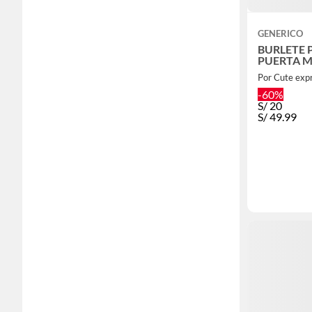
GENERICO
BURLETE 
PUERTA 
Por Cute exp
-60%
S/
20
S/
49.99