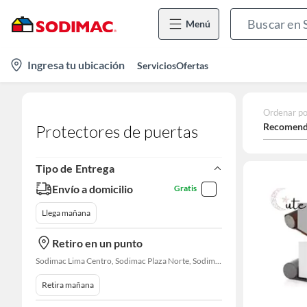
Menú
location-
Ingresa tu ubicación
Servicios
Ofertas
icon
Ordenar po
Recomend
Protectores de puertas
Tipo de Entrega
Envío a domicilio
Gratis
Llega mañana
Retiro en un punto
Sodimac Lima Centro, Sodimac Plaza Norte, Sodimac La Victoria, Sodimac San Miguel, Sodimac S. J. Lurigancho, Sodimac Primavera, Sodimac Chacarilla, Sodimac Av. La Molina, Sodimac Colonial, Maestro Barrios Altos, Sodimac Naranjal
Retira mañana