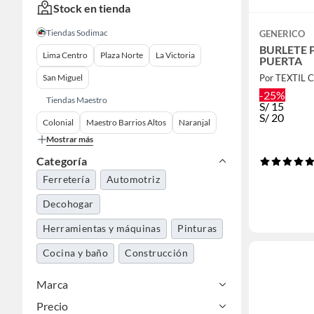
Stock en tienda
Tiendas Sodimac
GENERICO
BURLETE 
Lima Centro
Plaza Norte
La Victoria
PUERTA
San Miguel
Por TEXTIL 
-25%
Tiendas Maestro
S/
15
S/
20
Colonial
Maestro Barrios Altos
Naranjal
Mostrar más
Categoría
Ferretería
Automotriz
Decohogar
Herramientas y máquinas
Pinturas
Cocina y baño
Construcción
Marca
Precio