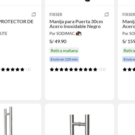
FIXSER
FIXSE
PROTECTOR DE
Manija para Puerta 30cm
Manij
Acero Inoxidable Negro
Acero
CUTE
Por SODIMAC
Por S
S/
49.90
S/
159
Retira mañana
Retir
Envío en 120 min
Envío 
(1)
(12)