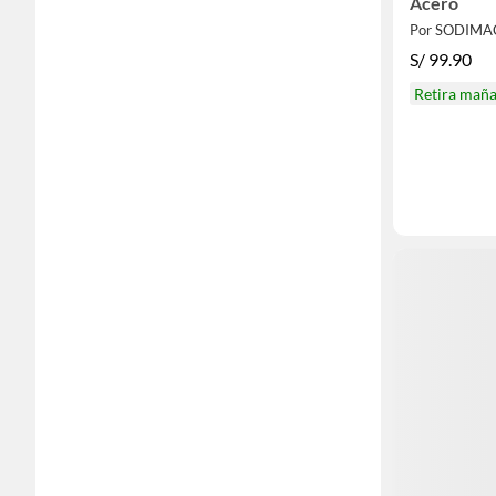
Acero
Por SODIMA
S/
99.90
Retira mañ