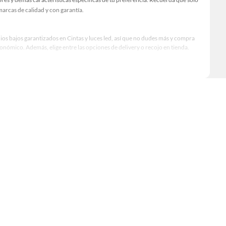
arcas de calidad y con garantía.
ios bajos garantizados en Cintas y luces led, así que no dudes más y compra
nómico. Además, elige entre las opciones de delivery o recojo en tienda.
qué modelo comprar, por ello contamos con una amplia oferta de marcas
iento, excelencia y satisfacción garantizada.