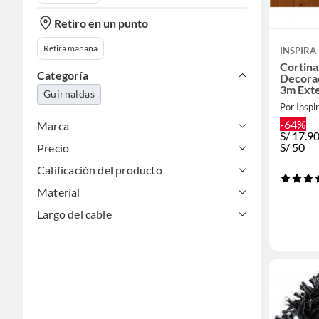
Retiro en un punto
Retira mañana
INSPIRA
Cortina
Categoría
Decorac
3m Exte
Guirnaldas
Por Inspi
-64%
Marca
S/
17.9
S/
50
Precio
Calificación del producto
Material
Largo del cable