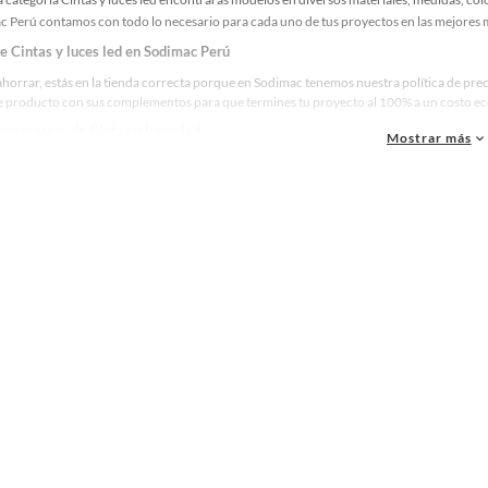
c Perú contamos con todo lo necesario para cada uno de tus proyectos en las mejores m
de Cintas y luces led en Sodimac Perú
ahorrar, estás en la tienda correcta porque en Sodimac tenemos nuestra política de prec
te producto con sus complementos para que termines tu proyecto al 100% a un costo eco
res marcas de Cintas y luces led
Mostrar más
ue la calidad, confianza y seguridad son factores importantes al momento de decidir 
as y reconocidas en Cintas y luces led. De esta manera, inviertes en durabilidad, rendim