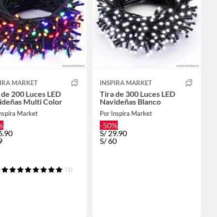
PIRA MARKET
INSPIRA MARKET
 de 200 Luces LED
Tira de 300 Luces LED
deñas Multi Color
Navideñas Blanco
nspira Market
Por Inspira Market
%
-50%
6.90
S/
29.90
9
S/
60
(1)