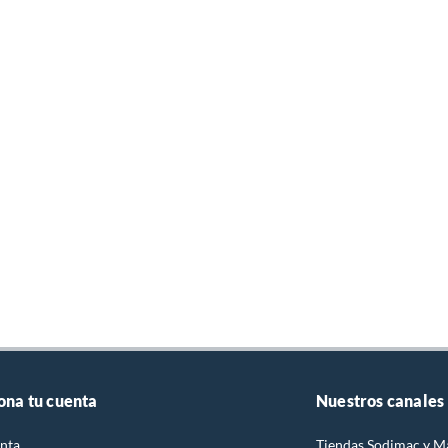
ona tu cuenta
Nuestros canales
nta
Tiendas Sodimac y M