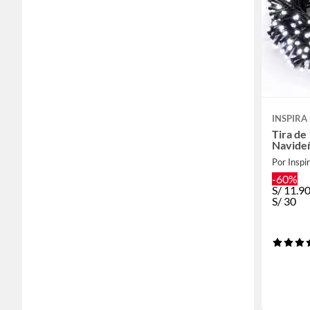
INSPIRA
Tira de
Navideñ
Por Inspi
-60%
S/
11.9
S/
30