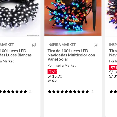
 MARKET
INSPIRA MARKET
INS
 100 Luces LED
Tira de 100 Luces LED
Tira
as Luces Blancas
Navideñas Multicolor con
Navi
Panel Solar
ra Market
Por I
Por Inspira Market
-57
0
-76%
S/
1
S/
15.90
S/
3
S/
65
(1)
(2)