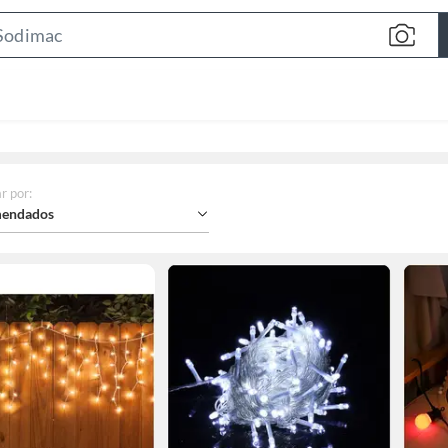
Search
Bar
r por
:
endados