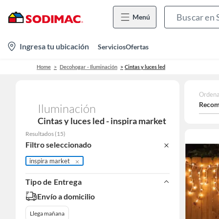
Menú
location-
Ingresa tu ubicación
Servicios
Ofertas
icon
Home
Decohogar - Iluminación
Cintas y luces led
Ordena
Recom
Iluminación
Cintas y luces led - inspira market
Resultados
(
15
)
Filtro seleccionado
inspira market
Tipo de Entrega
Envío a domicilio
Llega mañana