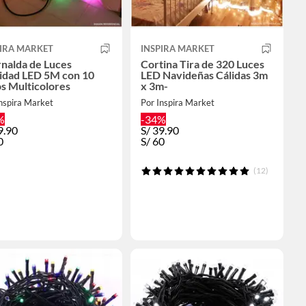
PIRA MARKET
INSPIRA MARKET
nalda de Luces
Cortina Tira de 320 Luces
idad LED 5M con 10
LED Navideñas Cálidas 3m
s Multicolores
x 3m-
nspira Market
Por Inspira Market
%
-34%
9.90
S/
39.90
0
S/
60
(12)