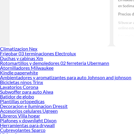
en Sodima
Precios 
Si buscar 
online es
Las mejo
Sabemos q
Climatizacion Nex
prestigios
Frigobar 03 terminaciones Electrolux
Duchas y cabinas Xm
Rotomartillos y demoledores 02 ferreteria Ubermann
Atornilladores Milwaukee
Kindle paperwhite
Ambientadores y aromatizantes para auto Johnson and johnson
Bicicletas ninos Trinx
Lavatorios Corona
Subwoffer para auto Aiwa
Batidor de globo
Plantillas ortopedicas
Decoracion e iluminacion Dressit
Accesorios celulares Ugreen
Libreros Villa hogar
Plafones y downlight Dixon
Herramientas para drywall
Cubrevolantes Sparco