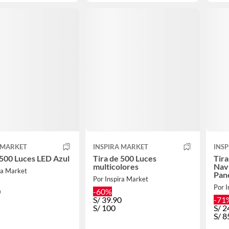
 MARKET
INSPIRA MARKET
INS
 500 Luces LED Azul
Tira de 500 Luces
Tira
multicolores
Nav
ra Market
Pane
Por Inspira Market
Por I
0
-60%
S/
39.90
-71
S/
100
S/
2
S/
8