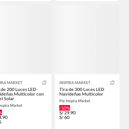
PIRA MARKET
INSPIRA MARKET
 de 200 Luces LED
Tira de 300 Luces LED
ideñas Multicolor con
Navideñas Multicolor
l Solar
Por Inspira Market
nspira Market
-50%
%
S/
29.90
4.90
S/
60
5