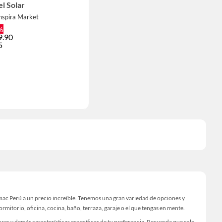
l Solar
nspira Market
%
9.90
5
imac Perú a un precio increíble. Tenemos una gran variedad de opciones y
rmitorio, oficina, cocina, baño, terraza, garaje o el que tengas en mente.
ores y demás características específicas de tu preferencia. Recuerda que solo