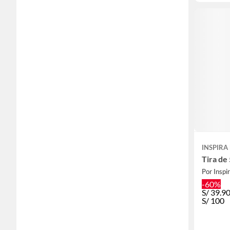
INSPIRA
Tira de
Por Inspi
-60%
S/
39.9
S/
100