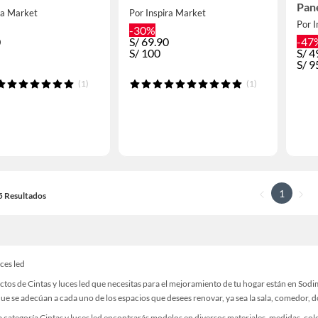
Pane
ra Market
Por Inspira Market
Por I
-30%
0
S/
69.90
-47
S/
100
S/
4
S/
9
(1)
(1)
1
15 Resultados
uces led
tos de Cintas y luces led que necesitas para el mejoramiento de tu hogar están en Sod
e se adecúan a cada uno de los espacios que desees renovar, ya sea la sala, comedor, do
 categoría Cintas y luces led encontrarás modelos en diversos materiales, medidas, col