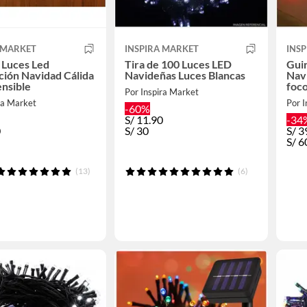
 MARKET
INSPIRA MARKET
INS
 Luces Led
Tira de 100 Luces LED
Guir
ión Navidad Cálida
Navideñas Luces Blancas
Nav
nsible
foco
Por Inspira Market
ra Market
Por I
-60%
S/
11.90
-34
0
S/
30
S/
3
S/
6
(13)
(6)