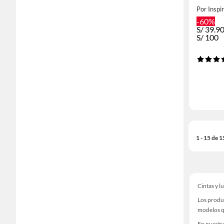
Por Inspi
-60%
S/
39.9
S/
100
1 - 15 de 
Cintas y l
Los produc
modelos qu
En nuestra