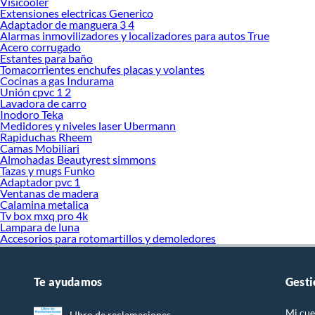
Visicooler
Extensiones electricas Generico
Adaptador de manguera 3 4
Alarmas inmovilizadores y localizadores para autos True
Acero corrugado
Estantes para baño
Tomacorrientes enchufes placas y volantes
Cocinas a gas Indurama
Unión cpvc 1 2
Lavadora de carro
Inodoro Teka
Medidores y niveles laser Ubermann
Rapiduchas Rheem
Camas Mobiliari
Almohadas Beautyrest simmons
Tazas y mugs Funko
Adaptador pvc 1
Ventanas de madera
Calamina metalica
Tv box mxq pro 4k
Lampara de luna
Accesorios para rotomartillos y demoledores
Te ayudamos
Gesti
Mi cue
LIbro de reclamaciones