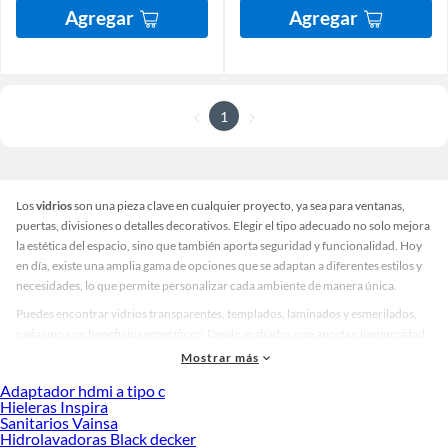
Agregar
Agregar
1
Los
vidrios
son una pieza clave en cualquier proyecto, ya sea para ventanas,
puertas, divisiones o detalles decorativos. Elegir el tipo adecuado no solo mejora
la estética del espacio, sino que también aporta seguridad y funcionalidad. Hoy
en día, existe una amplia gama de opciones que se adaptan a diferentes estilos y
necesidades, lo que permite personalizar cada ambiente de manera única.
Puedes encontrar vidrios transparentes, templados, laminados y esmerilados,
cada uno con beneficios específicos. Desde acabados que aportan luminosidad
y amplitud, hasta opciones que brindan privacidad y resistencia. Además, hay
Mostrar más
variedad en grosores, tonalidades y tratamientos que se ajustan tanto a
Adaptador hdmi a tipo c
proyectos residenciales como comerciales. Esta diversidad facilita comparar y
Hieleras Inspira
elegir la alternativa que mejor se adapte a tu diseño y presupuesto.
Sanitarios Vainsa
Hidrolavadoras Black decker
Invertir en vidrios de calidad significa garantizar durabilidad y confort en el día a