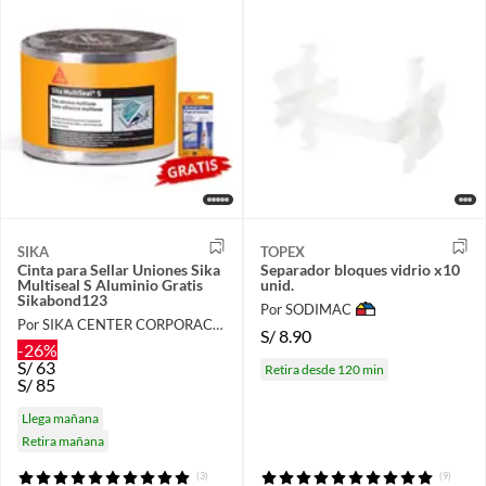
SIKA
TOPEX
Cinta para Sellar Uniones Sika
Separador bloques vidrio x10
Multiseal S Aluminio Gratis
unid.
Sikabond123
Por SODIMAC
Por SIKA CENTER CORPORACIÓN LAU
S/
8.90
-26%
S/
63
Retira desde 120 min
S/
85
Llega mañana
Retira mañana
(3)
(9)