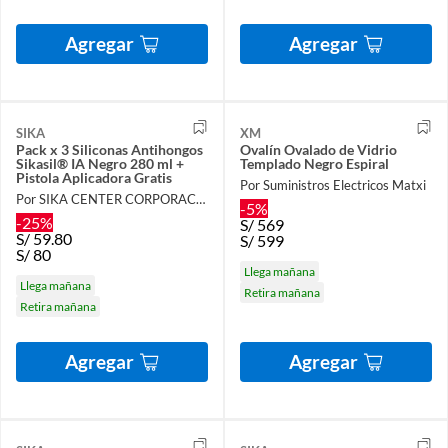
Agregar
Agregar
SIKA
XM
Pack x 3 Siliconas Antihongos
Ovalín Ovalado de Vidrio
Sikasil® IA Negro 280 ml +
Templado Negro Espiral
Pistola Aplicadora Gratis
Por Suministros Electricos Matxi
Por SIKA CENTER CORPORACIÓN LAU
-5%
-25%
S/
569
S/
59.80
S/
599
S/
80
Llega mañana
Llega mañana
Retira mañana
Retira mañana
Agregar
Agregar