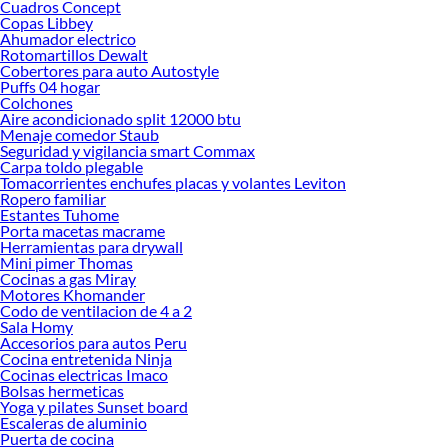
Cuadros Concept
día. Descubre cuál se adapta mejor a ti y transforma tus espacios con soluciones
Copas Libbey
que combinan estética y seguridad. Conoce más sobre sus beneficios y explora
Ahumador electrico
Rotomartillos Dewalt
nuestras colecciones disponibles para encontrar la opción perfecta. Elegir bien
Cobertores para auto Autostyle
hoy es asegurar funcionalidad y estilo para mañana.
Puffs 04 hogar
Colchones
Complementa tu compra con estos productos:
Aire acondicionado split 12000 btu
Ferreteria
Menaje comedor Staub
Accesorios de Fijación
Seguridad y vigilancia smart Commax
Carpa toldo plegable
Cerraduras y quincallería
Tomacorrientes enchufes placas y volantes Leviton
Electricidad
Ropero familiar
Gasfitería
Estantes Tuhome
Herramientas
Porta macetas macrame
Madera
Herramientas para drywall
Herramientas de construccion
Mini pimer Thomas
Materiales de Construcción
Cocinas a gas Miray
Motores Khomander
Codo de ventilacion de 4 a 2
Sala Homy
Accesorios para autos Peru
Cocina entretenida Ninja
Cocinas electricas Imaco
Bolsas hermeticas
Yoga y pilates Sunset board
Escaleras de aluminio
Puerta de cocina