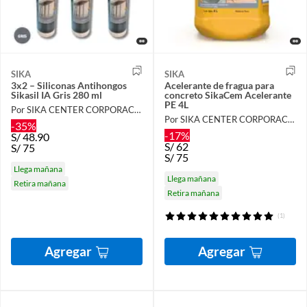
SIKA
SIKA
3x2 – Siliconas Antihongos
Acelerante de fragua para
Sikasil IA Gris 280 ml
concreto SikaCem Acelerante
PE 4L
Por SIKA CENTER CORPORACIÓN LAU
Por SIKA CENTER CORPORACIÓN LAU
-35%
-17%
S/
48.90
S/
62
S/
75
S/
75
Llega mañana
Llega mañana
Retira mañana
Retira mañana
(1)
Agregar
Agregar