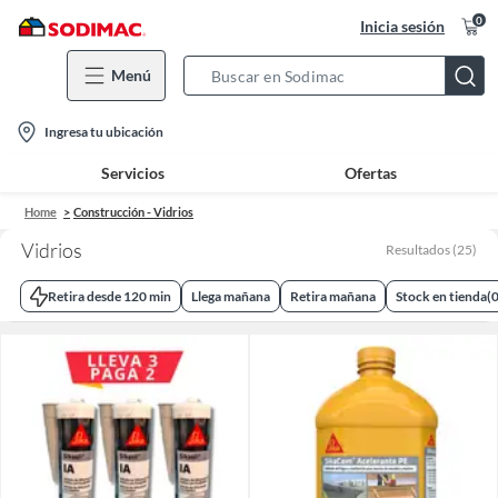
0
Inicia sesión
Menú
Search
Bar
location-
Ingresa tu ubicación
icon
Servicios
Ofertas
Home
Construcción - Vidrios
Vidrios
Resultados
(
25
)
Retira desde 120 min
Llega mañana
Retira mañana
Stock en tienda
(