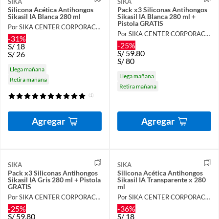
SIKA
SIKA
Silicona Acética Antihongos
Pack x3 Siliconas Antihongos
Sikasil IA Blanca 280 ml
Sikasil IA Blanca 280 ml +
Pistola GRATIS
Por SIKA CENTER CORPORACIÓN LAU
Por SIKA CENTER CORPORACIÓN LAU
-31%
-25%
S/
18
S/
59.80
S/
26
S/
80
Llega mañana
Llega mañana
Retira mañana
Retira mañana
(1)
Agregar
Agregar
SIKA
SIKA
Pack x3 Siliconas Antihongos
Silicona Acética Antihongos
Sikasil IA Gris 280 ml + Pistola
Sikasil IA Transparente x 280
GRATIS
ml
Por SIKA CENTER CORPORACIÓN LAU
Por SIKA CENTER CORPORACIÓN LAU
-25%
-36%
S/
59.80
S/
18