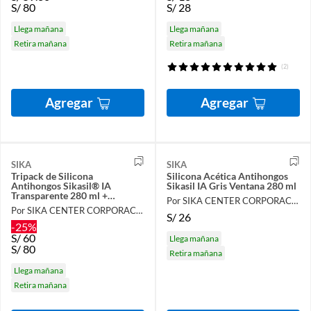
S/
80
S/
28
Llega mañana
Llega mañana
Retira mañana
Retira mañana
(2)
Agregar
Agregar
SIKA
SIKA
Tripack de Silicona
Silicona Acética Antihongos
Antihongos Sikasil® IA
Sikasil IA Gris Ventana 280 ml
Transparente 280 ml +
Por SIKA CENTER CORPORACIÓN LAU
Aplicador Gratis
Por SIKA CENTER CORPORACIÓN LAU
S/
26
-25%
S/
60
Llega mañana
S/
80
Retira mañana
Llega mañana
Retira mañana