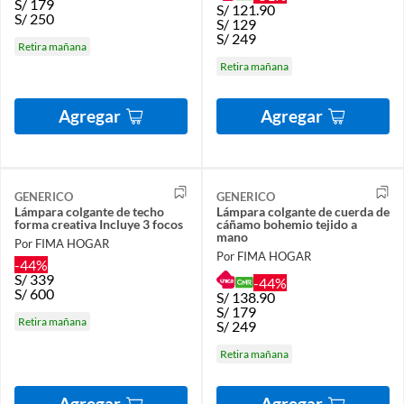
S/
179
S/
121.90
S/
250
S/
129
S/
249
Retira mañana
Retira mañana
Agregar
Agregar
GENERICO
GENERICO
Lámpara colgante de techo
Lámpara colgante de cuerda de
forma creativa Incluye 3 focos
cáñamo bohemio tejido a
mano
Por FIMA HOGAR
Por FIMA HOGAR
-44%
S/
339
-44%
S/
600
S/
138.90
S/
179
Retira mañana
S/
249
Retira mañana
Agregar
Agregar