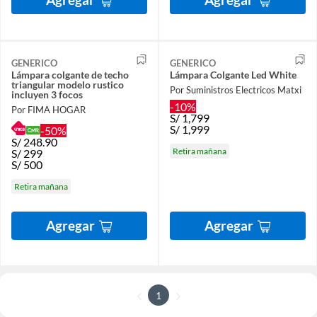
GENERICO
GENERICO
Lámpara colgante de techo
Lámpara Colgante Led White
triangular modelo rustico
Por Suministros Electricos Matxi
incluyen 3 focos
-10%
Por FIMA HOGAR
S/
1,799
S/
1,999
-50%
S/
248.90
Retira mañana
S/
299
S/
500
Retira mañana
Agregar
Agregar
1