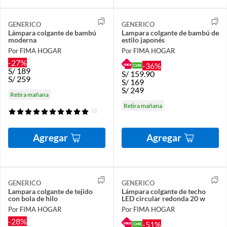
GENERICO
GENERICO
Lámpara colgante de bambú
Lampara colgante de bambú de
moderna
estilo japonés
Por FIMA HOGAR
Por FIMA HOGAR
-27%
-36%
S/
189
S/
159.90
S/
259
S/
169
S/
249
Retira mañana
Retira mañana
(1)
Agregar
Agregar
GENERICO
GENERICO
Lampara colgante de tejido
Lámpara colgante de techo
con bola de hilo
LED circular redonda 20 w
Por FIMA HOGAR
Por FIMA HOGAR
-28%
-51%