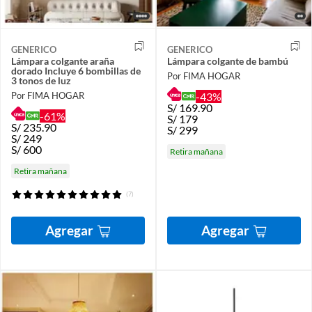
GENERICO
GENERICO
Lámpara colgante araña
Lámpara colgante de bambú
dorado Incluye 6 bombillas de
Por FIMA HOGAR
3 tonos de luz
Por FIMA HOGAR
-43%
S/
169.90
-61%
S/
179
S/
235.90
S/
299
S/
249
S/
600
Retira mañana
Retira mañana
(7)
Agregar
Agregar