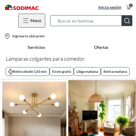
0
Inicia sesión
Menú
Search
Bar
location-
Ingresa tu ubicación
icon
Servicios
Ofertas
Lamparas colgantes para comedor
Retira desde 120 min
Envío gratis
Llega mañana
Retira mañana