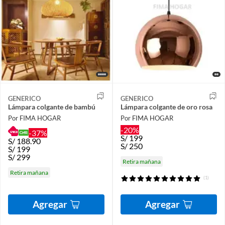
GENERICO
GENERICO
Lámpara colgante de bambú
Lámpara colgante de oro rosa
Por FIMA HOGAR
Por FIMA HOGAR
-20%
-37%
S/
199
S/
188.90
S/
250
S/
199
S/
299
Retira mañana
Retira mañana
(1)
Agregar
Agregar