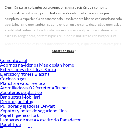
Elegir lámparas colgantes para comedor es una decisión que combina
funcionalidad y diseño, ya que la iluminación adecuada transforma por
completo la experiencia en este espacio. Una lámpara bien seleccionada no solo
aporta luz, sino que también se convierte en un elemento decorativo que realza
el estilo del ambiente. Este tipo de iluminación es ideal para crear atmósferas
cálidas y acogedoras, perfectas para reuniones familiares o cenas especiales.
Antes de comprar, es importante conocer las ventajas que ofrece esta categoría.
Las lámparas colgantes permiten focalizar la luz sobre la mesa, evitando sombras
Mostrar más
y mejorando la visibilidad. Además, existen modelos con tecnología LED que
Cemento azul
reducen el consumo energético y prolongan la vida útil del producto. Si buscas
Adornos navidenos Map design home
una opción que combine estética y eficiencia, esta es la alternativa perfecta para
Extensiones electricas Sonca
tu comedor.
Ejercicio y fitness Blackfit
Cocinas a gas
Plancha a vapor vertical
Atornilladores 02 ferreteria Truper
Lámparas colgantes para comedor: estilos, materiales y acabados
Zapateras de plastico
Banquetas Mobiliari
En el mercado encontrarás una gran variedad de diseños que se adaptan a
Decohogar Tatay
diferentes estilos decorativos. Desde lámparas minimalistas con líneas simples
Pulidoras y lijadoras Dewalt
hasta modelos industriales con acabados metálicos, pasando por opciones
Zapatos y botas de seguridad Eins
clásicas con detalles en vidrio o madera. También hay alternativas modernas con
Papel higienico Tork
Lamparas de mesa y escritorio Panadecor
reguladores de intensidad y sistemas inteligentes que permiten controlar la luz
Padel True
desde tu dispositivo móvil.