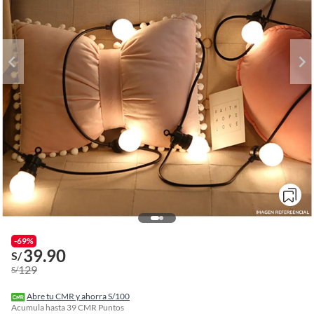
-69%
39.90
o
S/
f
129
S/
n
I
r
Abre tu CMR y ahorra S/100
e
Acumula hasta
39
CMR Puntos