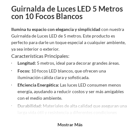
etiquetas y/o en sus cajas cerradas con los sellos originales.
Guirnalda de Luces LED 5 Metros
Esto aplica para la mayoría de nuestros productos, sin embargo, tenemos
con 10 Focos Blancos
categorías que cuentan con plazos diferentes, otras que son más
restrictivas y algunas que, por la naturaleza de los productos, no se
Ilumina tu espacio con elegancia y simplicidad
con nuestra
pueden devolver ni cambiar
. Conoce cuáles son:
Guirnalda de Luces LED de 5 metros. Este producto es
perfecto para darle un toque especial a cualquier ambiente,
No tienen devolución o cambio si cambias de opinión
ya sea interior o exterior.
Alimentos y bebidas.
Características Principales:
Productos digitales (descarga inmediata).
Longitud:
5 metros, ideal para decorar grandes áreas.
Focos:
10 focos LED blancos, que ofrecen una
Productos de segunda mano o reacondicionados.
iluminación cálida clara y sofisticada.
Productos hechos o cortados a medida.
Eficiencia Energética:
Las luces LED consumen menos
Pinturas color a pedido.
energía, ayudando a reducir costos y ser más amigables
Plantas naturales.
con el medio ambiente.
Productos que hayan sido previamente instalados previamente
Durabilidad:
Materiales de alta calidad que aseguran una
(incluye asientos de inodoro con empaque abierto).
larga vida útil y resistencia a diferentes condiciones
Baterías de auto.
climáticas.
Mostrar Más
Motocicletas.
Fácil Instalación:
Diseño práctico y sencillo de instalar,
sin necesidad de herramientas adicionales.
Otros plazos para devolución y cambio