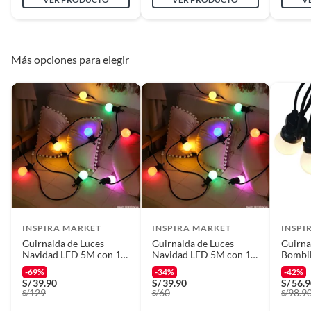
Material
PVC
Más opciones para elegir
Rosca
E27
Modelo
Genérico
Detalle de la
NUEVO
Condición
Alto
8 cm
INSPIRA MARKET
INSPIRA MARKET
INSPI
Guirnalda de Luces
Guirnalda de Luces
Guirna
Navidad LED 5M con 10
Navidad LED 5M con 10
Bombil
Largo del cable
5 metros
focos Multicolores
focos Multicolores
Exteri
-69%
-34%
-42%
S/
39.90
S/
39.90
S/
56.
129
60
98.9
S/
S/
S/
Cantidad de
5