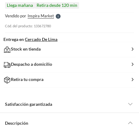
l
Llega mañana
Retira desde 120 min
l
e
Vendido por
Inspira Market
S
Cód. del producto: 133672780
Entrega en
Cercado De Lima
Stock en tienda
Despacho a domicilio
Retira tu compra
Satisfacción garantizada
Nuestra
Satisfacción garantizada
te permite devolver o cambiar un
pedido si cambias de opinión durante los primeros 30 días desde que lo
Descripción
recibes.
Lo debes entregar tal y como lo recibiste, sin uso, con todas sus