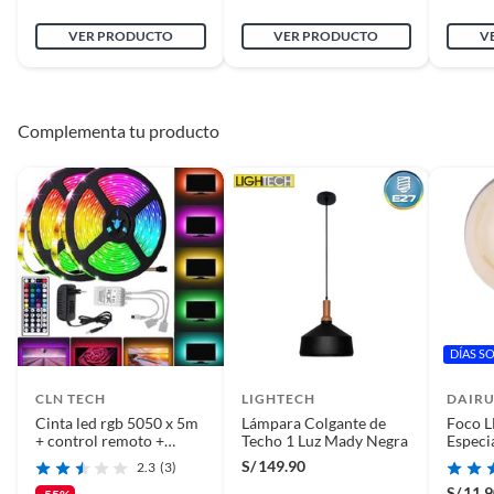
ampolletas/tubos
VER PRODUCTO
VER PRODUCTO
V
Voltaje
24 v
Complementa tu producto
Ancho
5 cm
Largo
1
Color
Blanco
DÍAS S
Tipo
guirnalda
CLN TECH
LIGHTECH
DAIR
Cinta led rgb 5050 x 5m
Lámpara Colgante de
Foco L
+ control remoto +
Techo 1 Luz Mady Negra
Especi
fuente kit completo
Amaril
S/
149.90
2.3
(3)
S/
11.