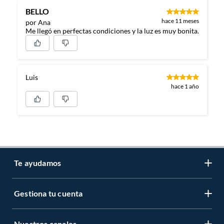
BELLO
hace 11 meses
por Ana
Me llegó en perfectas condiciones y la luz es muy bonita.
Luis
hace 1 año
Te ayudamos
Gestiona tu cuenta
LIbro de reclamaciones
Centro de ayuda
Nuestros canales
Mi cuenta