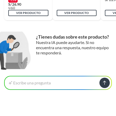
-55%
S/
26.90
60
S/
VER PRODUCTO
VER PRODUCTO
V
¿Tienes dudas sobre este producto?
Nuestra IA puede ayudarte. Si no
encuentra una respuesta, nuestro equipo
te responderá.
Escribe una pregunta