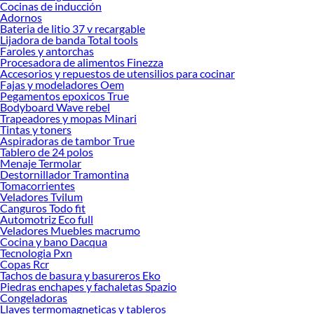
Cocinas de inducción
opciones de delivery o recojo en tienda.
Adornos
Las mejores marcas de Limpiador Baño
Bateria de litio 37 v recargable
Lijadora de banda Total tools
Sabemos que la calidad, confianza y seguridad son factores importantes al
Faroles y antorchas
momento de decidir qué modelo comprar, por ello contamos con una amplia
Procesadora de alimentos Finezza
oferta de marcas prestigiosas y reconocidas en Limpiador Baño. De esta manera,
Accesorios y repuestos de utensilios para cocinar
inviertes en durabilidad, rendimiento, excelencia y satisfacción garantizada.
Fajas y modeladores Oem
Pegamentos epoxicos True
Bodyboard Wave rebel
Trapeadores y mopas Minari
Tintas y toners
Aspiradoras de tambor True
Tablero de 24 polos
Menaje Termolar
Destornillador Tramontina
Tomacorrientes
Veladores Tvilum
Canguros Todo fit
Automotriz Eco full
Veladores Muebles macrumo
Cocina y bano Dacqua
Tecnologia Pxn
Copas Rcr
Tachos de basura y basureros Eko
Piedras enchapes y fachaletas Spazio
Congeladoras
Llaves termomagneticas y tableros