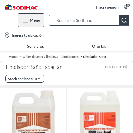
0
Inicia sesión
Menú
Search
Bar
location-
Ingresa tu ubicación
icon
Servicios
Ofertas
Home
Utiles de aseo y limpieza - Limpiadores
Limpiador Baño
Limpiador Baño - spartan
Resultados
(
4
)
Stock en tienda
(
0
)