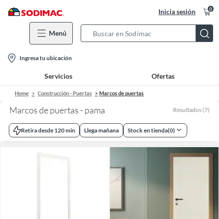
0
Inicia sesión
Menú
Search
Bar
location-
Ingresa tu ubicación
icon
Servicios
Ofertas
Home
Construcción - Puertas
Marcos de puertas
Marcos de puertas - pama
Resultados
(
7
)
Retira desde 120 min
Llega mañana
Stock en tienda
(
0
)