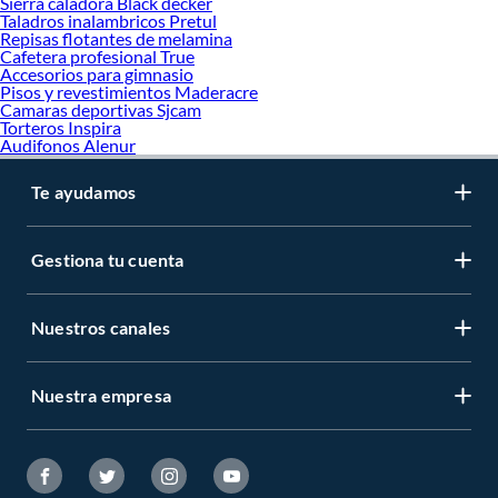
Sierra caladora Black decker
Taladros inalambricos Pretul
Repisas flotantes de melamina
Cafetera profesional True
Accesorios para gimnasio
Pisos y revestimientos Maderacre
Camaras deportivas Sjcam
Torteros Inspira
Audifonos Alenur
Te ayudamos
Gestiona tu cuenta
Nuestros canales
Nuestra empresa