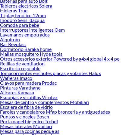
Baterias para auto Bolt
Precios de Marcos de puertas en Sodimac Perú
Tableros electricos Solera
Hieleras True
Si buscar ahorrar, estás en la tienda correcta porque en Sodimac tenemos
Triplay fenólico 12mm
nuestra política de precios bajos garantizados en Marcos de puertas, así que no
Inodoro Sensi dacqua
dudes más y compra online este producto con sus complementos para que
Comoda para bebe
termines tu proyecto al 100% a un costo económico. Además, elige entre las
Interruptores inteligentes Oem
Lavamanos empotrados
opciones de delivery o recojo en tienda.
Alquitrán
Las mejores marcas de Marcos de puertas
Bar Reyplast
Dormitorio Baraka home
Sabemos que la calidad, confianza y seguridad son factores importantes al
Mallas mosquitero Hyde tools
momento de decidir qué modelo comprar, por ello contamos con una amplia
Otros accesorios exterior Powered by g4x4 global 4 x 4 pe
oferta de marcas prestigiosas y reconocidas en Marcos de puertas. De esta
Rejillas de ventilacion
manera, inviertes en durabilidad, rendimiento, excelencia y satisfacción
Escritorio regulable
Tomacorrientes enchufes placas y volantes Halux
garantizada.
Wafleras Imaco
Clavos para madera Prodac
Pinturas Varathane
Alicates Kamasa
Esponjas y virutillas Virutex
Mesas de centro y complementos Mobiliari
Escalera de fibra de vidrio
Faroles y candelabros Mfap bronceria y antiguedades
Puntos y cinceles Bosch
Porta papel higienico Trebol
Mesas laterales Mobiliari
Mesas para cocinas peque as