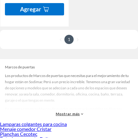
Agregar
1
Marcos de puertas
Los productos de Marcos de puertas que necesitas para el mejoramiento de tu
hogar están en Sodimac Perú a un precio increíble. Tenemos una gran variedad
de opciones y modelos que se adecúan a cada uno de los espacios que desees
renovar, ya sea la sala, comedor, dormitorio, oficina, cocina, baño, terraza,
garaje o el que tengas en mente.
En nuestra categoría Marcos de puertas encontrarás modelos en diversos
Mostrar más
materiales, medidas, colores y demás características específicas de tu
preferencia. Recuerda que solo en Sodimac Perú contamos con todo lo
Lamparas colgantes para cocina
necesario para cada uno de tus proyectos en las mejores marcas de calidad y con
Menaje comedor Cristar
Planchas Cecotec
garantía.