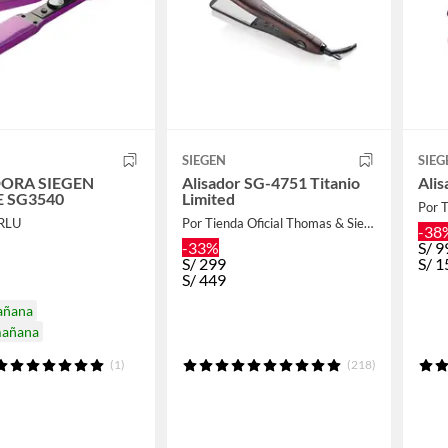
SIEGEN
SIEG
DORA SIEGEN
Alisador SG-4751 Titanio
Ali
E SG3540
Limited
ERLU
Por Tienda Oficial Thomas & Siegen
-38
-33%
S/
9
S/
299
S/
1
S/
449
añana
mañana
(1)
(218)