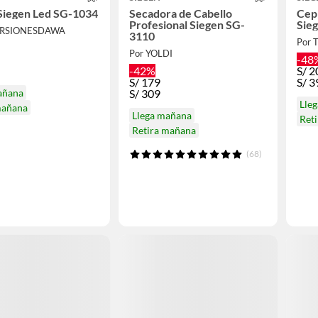
Siegen Led SG-1034
Secadora de Cabello
Cep
Profesional Siegen SG-
Sie
ERSIONESDAWA
3110
Por 
Por YOLDI
-48
-42%
S/
2
S/
179
S/
3
añana
S/
309
Lle
mañana
Llega mañana
Ret
Retira mañana
(68)