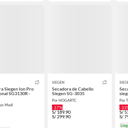
SIEGEN
SIEG
a Siegen Ion Pro
Secadora de Cabello
Sec
onal SG3130R -
Siegen SG-3035
sie
Por HOGARTC
Por 
das Madi
-37%
-33
S/
189.90
S/
5
S/
299.90
S/
7
Lle