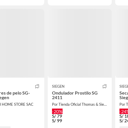
SIEGEN
SIEG
s de pelo SG-
Ondulador Prostilo SG
Secad
iegen
2411
Sie
H HOME STORE SAC
Por Tienda Oficial Thomas & Siegen
Por 
-20%
-24
S/
79
S/
1
S/
99
S/
2