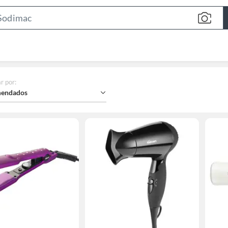
Search
Bar
r por
:
endados