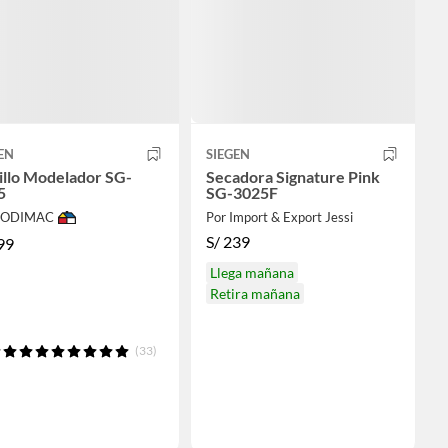
EN
SIEGEN
illo Modelador SG-
Secadora Signature Pink
5
SG-3025F
 SODIMAC
Por Import & Export Jessi
S/
239
99
Llega mañana
Retira mañana
(33)