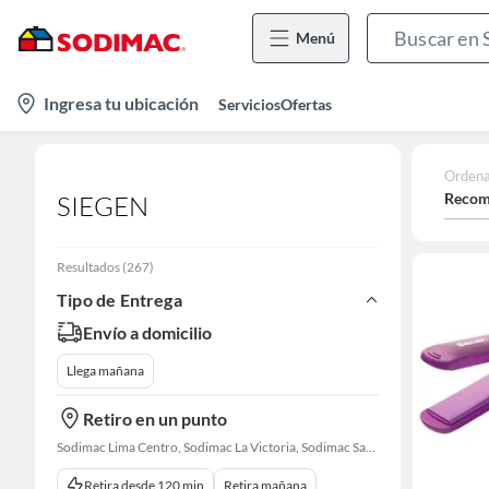
Menú
location-
Ingresa tu ubicación
Servicios
Ofertas
icon
Ordena
Recom
SIEGEN
Resultados
(
267
)
Tipo de Entrega
Envío a domicilio
Llega mañana
Retiro en un punto
Sodimac Lima Centro, Sodimac La Victoria, Sodimac San Miguel
Retira desde 120 min
Retira mañana