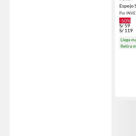
Espejo 
Por INV
-50%
S/
59
S/
119
Llega m
Retira 