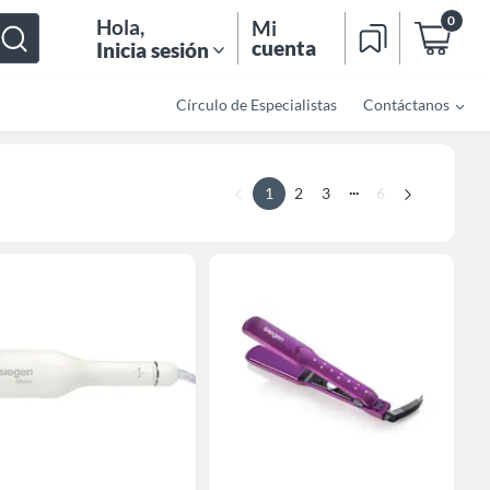
0
Hola
,
Mi
cuenta
Inicia sesión
Círculo de Especialistas
Contáctanos
...
1
2
3
6