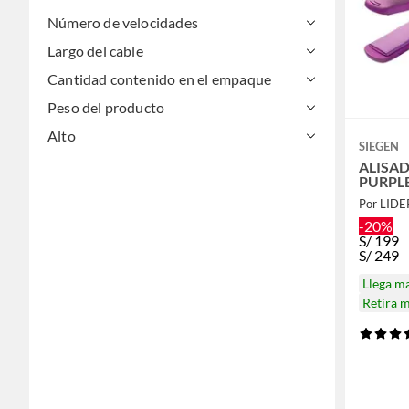
Número de velocidades
Largo del cable
Cantidad contenido en el empaque
Peso del producto
Alto
SIEGEN
ALISA
PURPL
Por LID
-20%
S/
199
S/
249
Llega m
Retira 