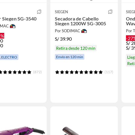
SIEGEN
SIEG
r Siegen SG-3540
Secadora de Cabello
Ond
Siegen 1200W SG-3005
Wav
IMAC
Por SODIMAC
Por 
8%
-27
S/
39.90
90
S/
2
90
S/
3
Retira desde 120 min
Envío en 120 min
Lle
L ELECTRO
Ret
(872)
(117)