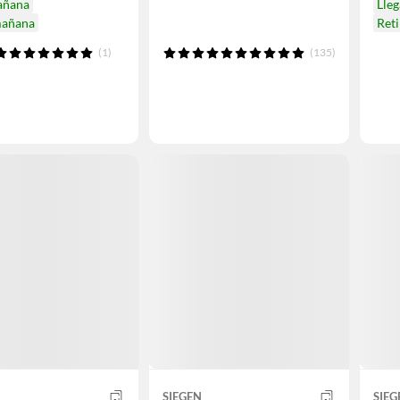
añana
Lle
mañana
Ret
(1)
(135)
SIEGEN
SIEG