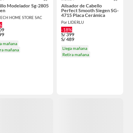
illo Modelador Sg-2805
Alisador de Cabello
gen
Perfect Smooth Siegen SG-
4715 Placa Cerámica
TECH HOME STORE SAC
Por LIDERLU
%
09
-18%
99
S/
399
S/
489
ga mañana
Llega mañana
ira mañana
Retira mañana