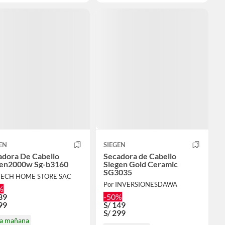
EN
SIEGEN
adora De Cabello
Secadora de Cabello
gen2000w Sg-b3160
Siegen Gold Ceramic
SG3035
TECH HOME STORE SAC
Por INVERSIONESDAWA
%
39
-50%
99
S/
149
S/
299
ga mañana