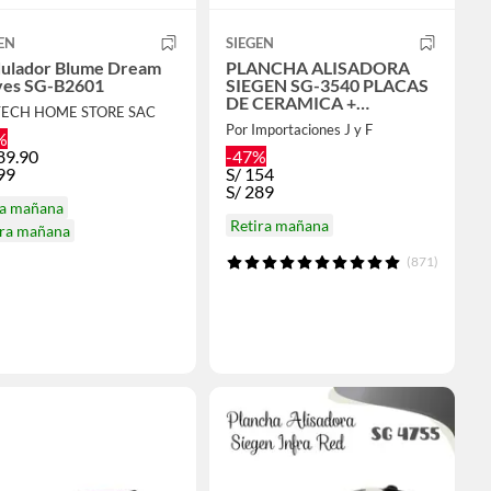
EN
SIEGEN
ulador Blume Dream
PLANCHA ALISADORA
es SG-B2601
SIEGEN SG-3540 PLACAS
DE CERAMICA +
TECH HOME STORE SAC
TOURMALINE
Por Importaciones J y F
%
89.90
-47%
99
S/
154
S/
289
ga mañana
Retira mañana
ira mañana
(871)