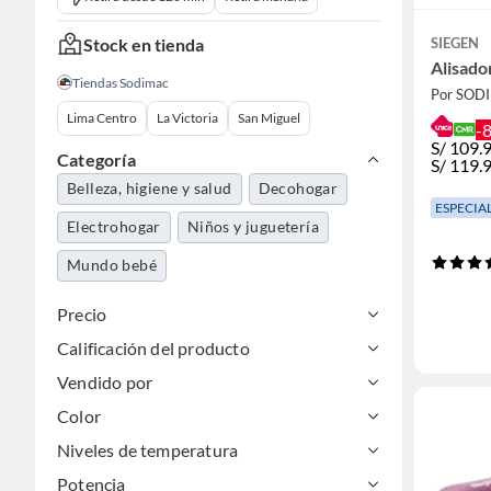
Stock en tienda
SIEGEN
Alisado
Tiendas Sodimac
Por SOD
Lima Centro
La Victoria
San Miguel
-
S/
109.
Categoría
S/
119.
Belleza, higiene y salud
Decohogar
ESPECIA
Electrohogar
Niños y juguetería
Mundo bebé
Precio
Calificación del producto
Vendido por
Color
Niveles de temperatura
Potencia