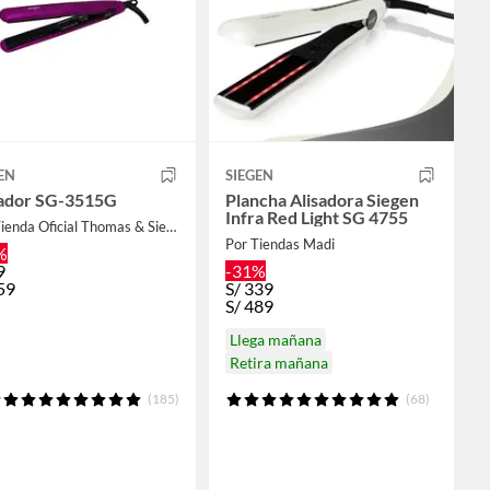
EN
SIEGEN
sador SG-3515G
Plancha Alisadora Siegen
Infra Red Light SG 4755
Por Tienda Oficial Thomas & Siegen
Por Tiendas Madi
%
9
-31%
59
S/
339
S/
489
Llega mañana
Retira mañana
(185)
(68)