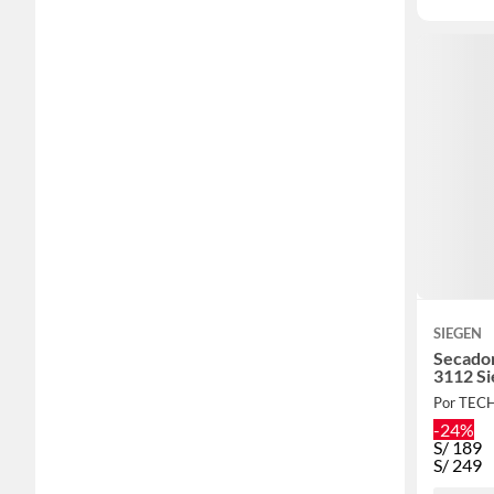
SIEGEN
Secadore
3112 S
Por TEC
-24%
S/
189
S/
249