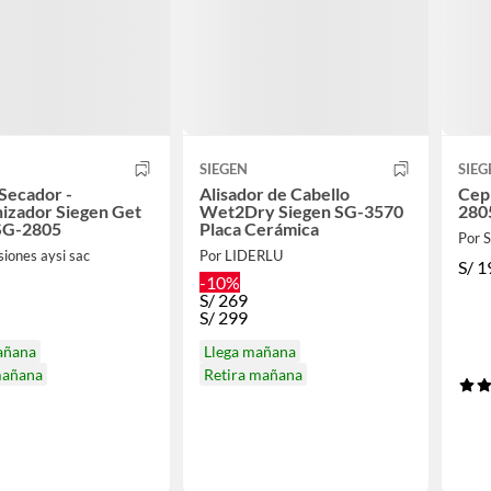
SIEGEN
SIEG
 Secador -
Alisador de Cabello
Cep
izador Siegen Get
Wet2Dry Siegen SG-3570
280
SG-2805
Placa Cerámica
Por
siones aysi sac
Por LIDERLU
S/
1
-10%
S/
269
S/
299
añana
Llega mañana
mañana
Retira mañana