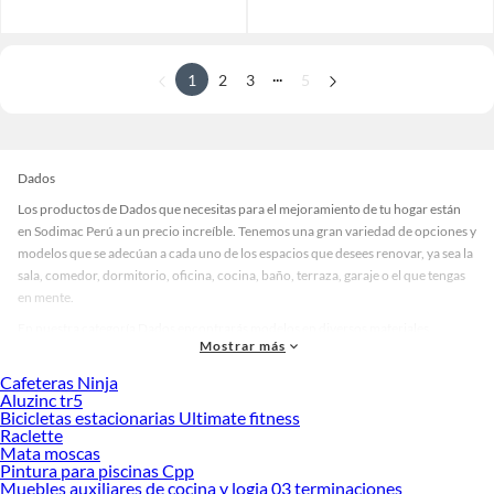
...
1
2
3
5
Dados
Los productos de Dados que necesitas para el mejoramiento de tu hogar están
en Sodimac Perú a un precio increíble. Tenemos una gran variedad de opciones y
modelos que se adecúan a cada uno de los espacios que desees renovar, ya sea la
sala, comedor, dormitorio, oficina, cocina, baño, terraza, garaje o el que tengas
en mente.
En nuestra categoría Dados encontrarás modelos en diversos materiales,
Mostrar más
medidas, colores y demás características específicas de tu preferencia. Recuerda
que solo en Sodimac Perú contamos con todo lo necesario para cada uno de tus
Cafeteras Ninja
proyectos en las mejores marcas de calidad y con garantía.
Aluzinc tr5
Bicicletas estacionarias Ultimate fitness
Precios de Dados en Sodimac Perú
Raclette
Mata moscas
Si buscar ahorrar, estás en la tienda correcta porque en Sodimac tenemos
Pintura para piscinas Cpp
nuestra política de precios bajos garantizados en Dados, así que no dudes más y
Muebles auxiliares de cocina y logia 03 terminaciones