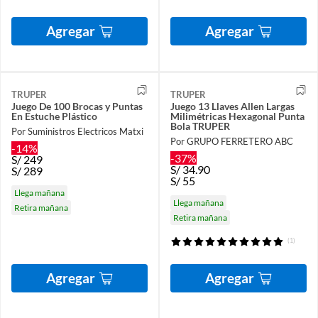
Agregar
Agregar
TRUPER
TRUPER
Juego De 100 Brocas y Puntas
Juego 13 Llaves Allen Largas
En Estuche Plástico
Milimétricas Hexagonal Punta
Bola TRUPER
Por Suministros Electricos Matxi
Por GRUPO FERRETERO ABC
-14%
-37%
S/
249
S/
34.90
S/
289
S/
55
Llega mañana
Llega mañana
Retira mañana
Retira mañana
(1)
Agregar
Agregar