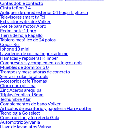
compra online este producto con sus complementos para que termines tu
Cintas doble contacto
proyecto al 100% a un costo económico. Además, elige entre las opciones de
Cinta teflon 3 4
delivery o recojo en tienda.
Apliques de pared exterior 04 hogar Lightech
Televisores smart tv Tcl
Las mejores marcas de Dados
Extractores de aire Volker
Aceite para motor Abro
Sabemos que la calidad, confianza y seguridad son factores importantes al
Redmi note 11 pro
momento de decidir qué modelo comprar, por ello contamos con una amplia
Tierra de hoja Rapallo
oferta de marcas prestigiosas y reconocidas en Dados. De esta manera, inviertes
Tablero metálico de 24 polos
en durabilidad, rendimiento, excelencia y satisfacción garantizada.
Copas Rcr
Iphone 13 mini
Lavaderos de cocina Importado mc
Hamacas y reposeras Klimber
Compresores y complementos Ingco tools
Muebles de dormitorio 0
Trompos y mezcladoras de concreto
Sierra circular Total tools
Accesorios cafe Thomas
Cloro para piscina
Zinc Aceros arequipa
Triplay fenólico 18mm
Techumbre Klar
Complementos de bano Volker
Articulos de escritorio y papeleria Harry potter
Tecnologia Go select
Construccion y ferreteria Gala
Automotriz Sylvania
Llave de lavaplatos Vainsa