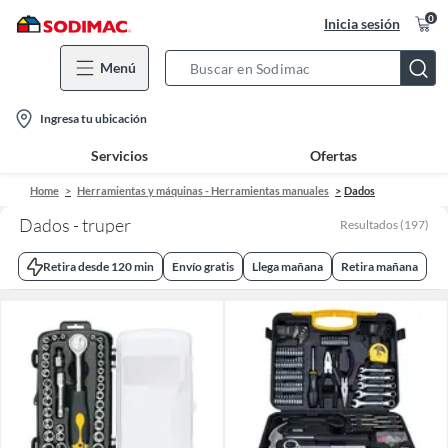
0
Inicia sesión
Menú
Search
Bar
location-
Ingresa tu ubicación
icon
Servicios
Ofertas
Home
Herramientas y máquinas - Herramientas manuales
Dados
Dados - truper
Resultados
(
197
)
Retira desde 120 min
Envío gratis
Llega mañana
Retira mañana