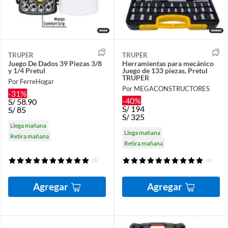
TRUPER
TRUPER
Juego De Dados 39 Piezas 3/8
Herramientas para mecánico
y 1/4 Pretul
Juego de 133 piezas, Pretul
TRUPER
Por FerreHogar
Por MEGACONSTRUCTORES
-31%
-40%
S/
58.90
S/
194
S/
85
S/
325
Llega mañana
Llega mañana
Retira mañana
Retira mañana
(1)
(1)
Agregar
Agregar