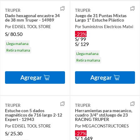
TRUPER
TRUPER
Dado hexagonal encastre 34
Juego de 31 Puntas Mixtas
de 38 mm Truper - 14989
Largo 1" Estuche Plástico
Por EDISEL TOOL STORE
Por Suministros Electricos Matxi
S/
80.50
-23%
S/
99
S/
129
Llega mañana
Retira mañana
Llega mañana
Retira mañana
Agregar
Agregar
TRUPER
TRUPER
Estuche con 5 dados
Herramientas para mecanico,
magnéticos de 716 largo 2-12
cuadro 3/4" stdJuego de 23
Expert - 12943
RACING TRUPER
Por EDISEL TOOL STORE
Por MEGACONSTRUCTORES
S/
25.30
-27%
S/
1,449