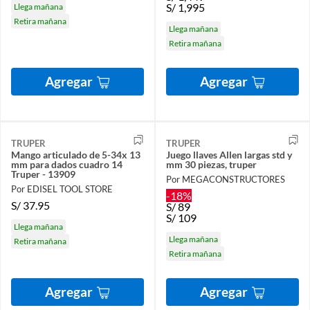
S/
1,995
Llega mañana
Retira mañana
Llega mañana
Retira mañana
Agregar
Agregar
TRUPER
TRUPER
Mango articulado de 5-34x 13
Juego llaves Allen largas std y
mm para dados cuadro 14
mm 30 piezas, truper
Truper - 13909
Por MEGACONSTRUCTORES
Por EDISEL TOOL STORE
-18%
S/
37.95
S/
89
S/
109
Llega mañana
Llega mañana
Retira mañana
Retira mañana
Agregar
Agregar