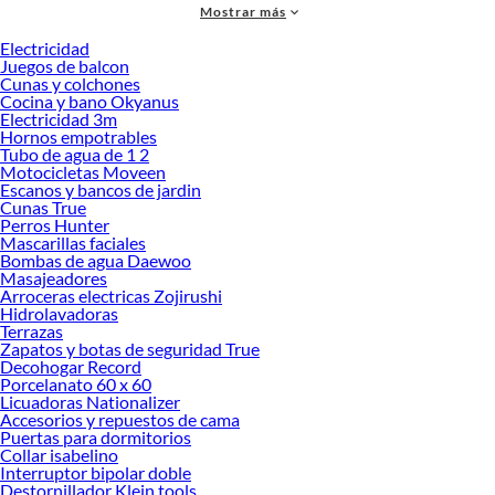
Mostrar más
medidas, colores y demás características específicas de tu preferencia. Recuerda
que solo en Sodimac Perú contamos con todo lo necesario para cada uno de tus
Electricidad
proyectos en las mejores marcas de calidad y con garantía.
Juegos de balcon
Cunas y colchones
Precios de Baño en Sodimac Perú
Cocina y bano Okyanus
Electricidad 3m
Si buscar ahorrar, estás en la tienda correcta porque en Sodimac tenemos
Hornos empotrables
nuestra política de precios bajos garantizados en Baño, así que no dudes más y
Tubo de agua de 1 2
compra online este producto con sus complementos para que termines tu
Motocicletas Moveen
proyecto al 100% a un costo económico. Además, elige entre las opciones de
Escanos y bancos de jardin
delivery o recojo en tienda.
Cunas True
Perros Hunter
Las mejores marcas de Baño
Mascarillas faciales
Bombas de agua Daewoo
Sabemos que la calidad, confianza y seguridad son factores importantes al
Masajeadores
momento de decidir qué modelo comprar, por ello contamos con una amplia
Arroceras electricas Zojirushi
oferta de marcas prestigiosas y reconocidas en Baño. De esta manera, inviertes
Hidrolavadoras
en durabilidad, rendimiento, excelencia y satisfacción garantizada.
Terrazas
Zapatos y botas de seguridad True
Decohogar Record
Porcelanato 60 x 60
Licuadoras Nationalizer
Accesorios y repuestos de cama
Puertas para dormitorios
Collar isabelino
Interruptor bipolar doble
Destornillador Klein tools