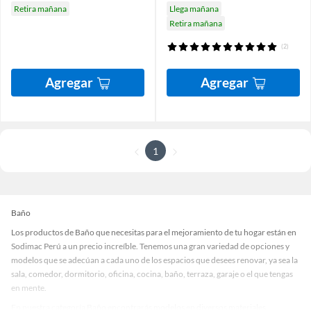
Retira mañana
Llega mañana
Retira mañana
(2)
Agregar
Agregar
1
Baño
Los productos de Baño que necesitas para el mejoramiento de tu hogar están en
Sodimac Perú a un precio increíble. Tenemos una gran variedad de opciones y
modelos que se adecúan a cada uno de los espacios que desees renovar, ya sea la
sala, comedor, dormitorio, oficina, cocina, baño, terraza, garaje o el que tengas
en mente.
En nuestra categoría Baño encontrarás modelos en diversos materiales,