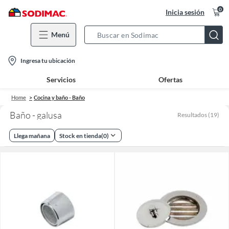
0
Inicia sesión
Menú
Search
Bar
location-
Ingresa tu ubicación
icon
Servicios
Ofertas
Home
Cocina y baño - Baño
Baño - galusa
Resultados
(
19
)
Llega mañana
Stock en tienda
(
0
)