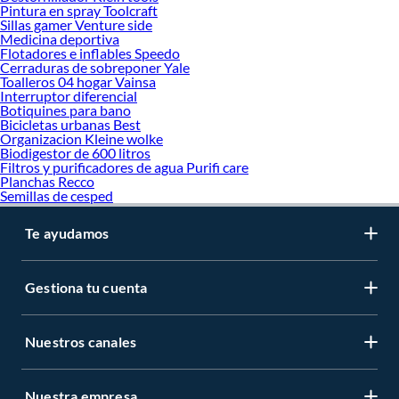
Pintura en spray Toolcraft
Sillas gamer Venture side
Medicina deportiva
Flotadores e inflables Speedo
Cerraduras de sobreponer Yale
Toalleros 04 hogar Vainsa
Interruptor diferencial
Botiquines para bano
Bicicletas urbanas Best
Organizacion Kleine wolke
Biodigestor de 600 litros
Filtros y purificadores de agua Purifi care
Planchas Recco
Semillas de cesped
Te ayudamos
Gestiona tu cuenta
Nuestros canales
Nuestra empresa