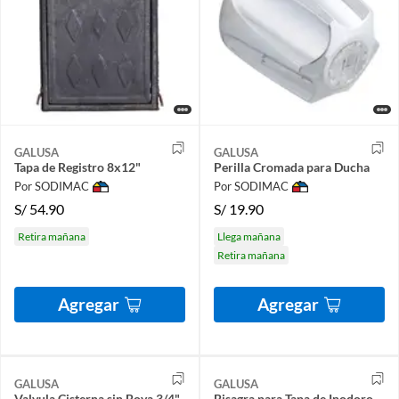
GALUSA
GALUSA
Tapa de Registro 8x12"
Perilla Cromada para Ducha
Por SODIMAC
Por SODIMAC
S/
54.90
S/
19.90
Retira mañana
Llega mañana
Retira mañana
Agregar
Agregar
GALUSA
GALUSA
Valvula Cisterna sin Boya 3/4"
Bisagra para Tapa de Inodoro