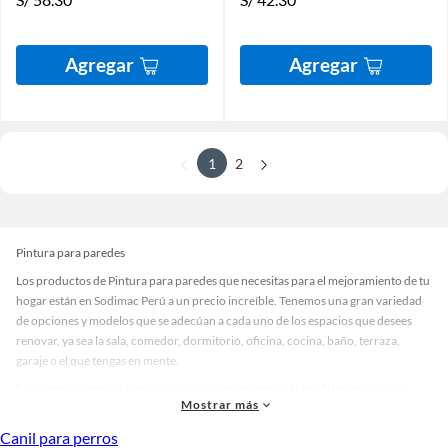
Agregar
Agregar
1
2
Pintura para paredes
Los productos de Pintura para paredes que necesitas para el mejoramiento de tu
hogar están en Sodimac Perú a un precio increíble. Tenemos una gran variedad
de opciones y modelos que se adecúan a cada uno de los espacios que desees
renovar, ya sea la sala, comedor, dormitorio, oficina, cocina, baño, terraza,
garaje o el que tengas en mente.
En nuestra categoría Pintura para paredes encontrarás modelos en diversos
Mostrar más
materiales, medidas, colores y demás características específicas de tu
preferencia. Recuerda que solo en Sodimac Perú contamos con todo lo
Canil para perros