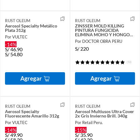
RUST OLEUM
RUST OLEUM
Aerosol Specialty Metálico
ZINSSER MOLD KILLING
Plata 312g
PINTURA FUNGICIDA
ELIMINA MOHO Y HONGOS
Por VULTEC
1 GALÓN
Por DOCTOR OBRA PERU
-14%
S/
220
S/
46.90
S/
54.80
(50)
Agregar
Agregar
RUST OLEUM
RUST OLEUM
Aerosol Specialty
Aerosol Multiusos Ultra Cover
Fluorescente Amarillo 312g
2x Gris Invierno Brill. 340g
Por VULTEC
Por Retail Peru.
-14%
-15%
S/
49.90
S/
35.90
S/
58.30
S/
42.30