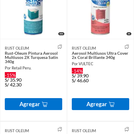
RUST OLEUM
RUST OLEUM
Rust-Oleum Pintura Aerosol
Aerosol Multiusos Ultra Cover
Multiusos 2X Turquesa Satin
2x Coral Brillante 340g
340g
Por VULTEC
Por Retail Peru.
-14%
-15%
S/
39.90
S/
35.90
S/
46.60
S/
42.30
Agregar
Agregar
RUST OLEUM
RUST OLEUM