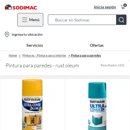
0
Inicia sesión
Menú
Search
Bar
location-
Ingresa tu ubicación
icon
Servicios
Ofertas
Home
Pinturas - Pintura para interior
Pintura para paredes
Pintura para paredes - rust oleum
Resultados
(
60
)