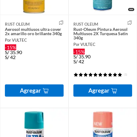
RUST OLEUM
RUST OLEUM
Aerosol multiusos ultra cover
Rust-Oleum Pintura Aerosol
2x amarillo oro brillante 340g
Multiusos 2X Turquesa Satin
340g
Por VULTEC
Por VULTEC
-15%
-15%
S/
35.90
S/
35.90
S/
42
S/
42
(1)
Agregar
Agregar