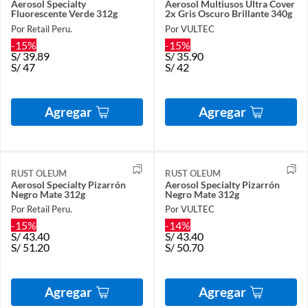
Aerosol Specialty
Aerosol Multiusos Ultra Cover
Fluorescente Verde 312g
2x Gris Oscuro Brillante 340g
Por Retail Peru.
Por VULTEC
-15%
-15%
S/
39.89
S/
35.90
S/
47
S/
42
Agregar
Agregar
RUST OLEUM
RUST OLEUM
Aerosol Specialty Pizarrón
Aerosol Specialty Pizarrón
Negro Mate 312g
Negro Mate 312g
Por Retail Peru.
Por VULTEC
-15%
-14%
S/
43.40
S/
43.40
S/
51.20
S/
50.70
Agregar
Agregar