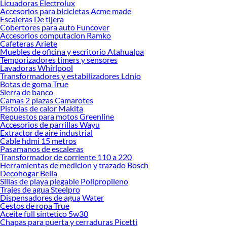
necesario para cada uno de tus proyectos en las mejores marcas de calidad y con
Licuadoras Electrolux
Accesorios para bicicletas Acme made
garantía.
Escaleras De tijera
Precios de Pintura para paredes en Sodimac Perú
Cobertores para auto Funcover
Accesorios computacion Ramko
Si buscar ahorrar, estás en la tienda correcta porque en Sodimac tenemos
Cafeteras Ariete
nuestra política de precios bajos garantizados en Pintura para paredes, así que
Muebles de oficina y escritorio Atahualpa
no dudes más y compra online este producto con sus complementos para que
Temporizadores timers y sensores
termines tu proyecto al 100% a un costo económico. Además, elige entre las
Lavadoras Whirlpool
Transformadores y estabilizadores Ldnio
opciones de delivery o recojo en tienda.
Botas de goma True
Las mejores marcas de Pintura para paredes
Sierra de banco
Camas 2 plazas Camarotes
Sabemos que la calidad, confianza y seguridad son factores importantes al
Pistolas de calor Makita
momento de decidir qué modelo comprar, por ello contamos con una amplia
Repuestos para motos Greenline
oferta de marcas prestigiosas y reconocidas en Pintura para paredes. De esta
Accesorios de parrillas Wayu
manera, inviertes en durabilidad, rendimiento, excelencia y satisfacción
Extractor de aire industrial
Cable hdmi 15 metros
garantizada.
Pasamanos de escaleras
Transformador de corriente 110 a 220
Herramientas de medicion y trazado Bosch
Decohogar Belia
Sillas de playa plegable Polipropileno
Trajes de agua Steelpro
Dispensadores de agua Water
Cestos de ropa True
Aceite full sintetico 5w30
Chapas para puerta y cerraduras Picetti