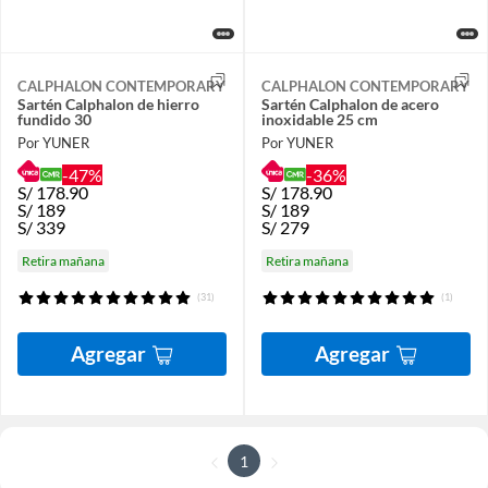
CALPHALON CONTEMPORARY
CALPHALON CONTEMPORARY
Sartén Calphalon de hierro
Sartén Calphalon de acero
fundido 30
inoxidable 25 cm
Por YUNER
Por YUNER
-47%
-36%
S/
178.90
S/
178.90
S/
189
S/
189
S/
339
S/
279
Retira mañana
Retira mañana
(31)
(1)
Agregar
Agregar
1