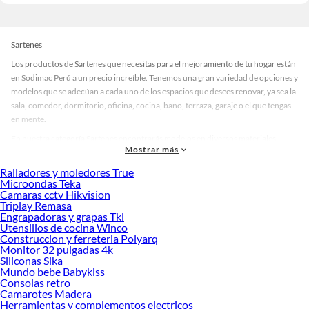
Sartenes
Los productos de Sartenes que necesitas para el mejoramiento de tu hogar están
en Sodimac Perú a un precio increíble. Tenemos una gran variedad de opciones y
modelos que se adecúan a cada uno de los espacios que desees renovar, ya sea la
sala, comedor, dormitorio, oficina, cocina, baño, terraza, garaje o el que tengas
en mente.
En nuestra categoría Sartenes encontrarás modelos en diversos materiales,
Mostrar más
medidas, colores y demás características específicas de tu preferencia. Recuerda
que solo en Sodimac Perú contamos con todo lo necesario para cada uno de tus
Ralladores y moledores True
proyectos en las mejores marcas de calidad y con garantía.
Microondas Teka
Camaras cctv Hikvision
Precios de Sartenes en Sodimac Perú
Triplay Remasa
Engrapadoras y grapas Tkl
Si buscar ahorrar, estás en la tienda correcta porque en Sodimac tenemos
Utensilios de cocina Winco
nuestra política de precios bajos garantizados en Sartenes, así que no dudes más
Construccion y ferreteria Polyarq
y compra online este producto con sus complementos para que termines tu
Monitor 32 pulgadas 4k
proyecto al 100% a un costo económico. Además, elige entre las opciones de
Siliconas Sika
delivery o recojo en tienda.
Mundo bebe Babykiss
Consolas retro
Las mejores marcas de Sartenes
Camarotes Madera
Herramientas y complementos electricos
Sabemos que la calidad, confianza y seguridad son factores importantes al