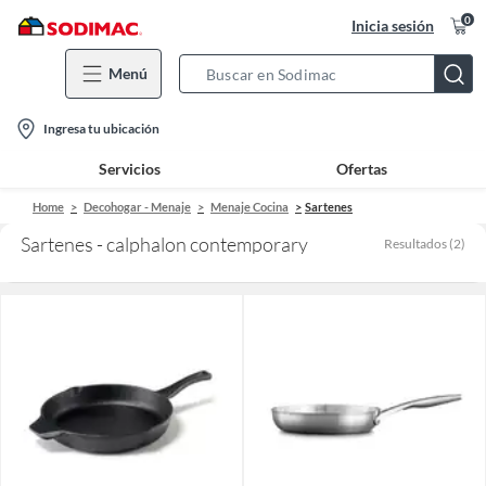
0
Inicia sesión
Menú
Search
Bar
location-
Ingresa tu ubicación
icon
Servicios
Ofertas
Home
Decohogar - Menaje
Menaje Cocina
Sartenes
Sartenes - calphalon contemporary
Resultados
(
2
)