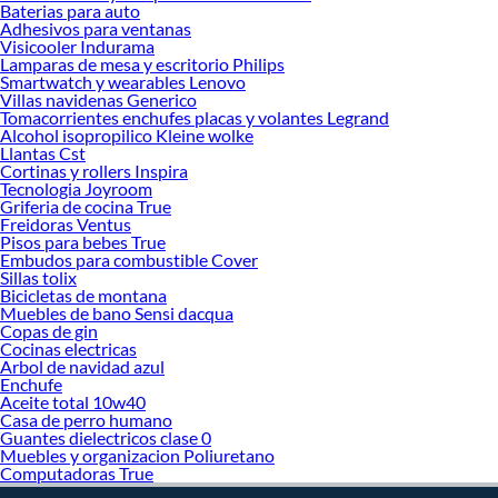
Baterias para auto
momento de decidir qué modelo comprar, por ello contamos con una amplia
Adhesivos para ventanas
oferta de marcas prestigiosas y reconocidas en Sartenes. De esta manera,
Visicooler Indurama
inviertes en durabilidad, rendimiento, excelencia y satisfacción garantizada.
Lamparas de mesa y escritorio Philips
Smartwatch y wearables Lenovo
Villas navidenas Generico
Tomacorrientes enchufes placas y volantes Legrand
Alcohol isopropilico Kleine wolke
Llantas Cst
Cortinas y rollers Inspira
Tecnologia Joyroom
Griferia de cocina True
Freidoras Ventus
Pisos para bebes True
Embudos para combustible Cover
Sillas tolix
Bicicletas de montana
Muebles de bano Sensi dacqua
Copas de gin
Cocinas electricas
Arbol de navidad azul
Enchufe
Aceite total 10w40
Casa de perro humano
Guantes dielectricos clase 0
Muebles y organizacion Poliuretano
Computadoras True