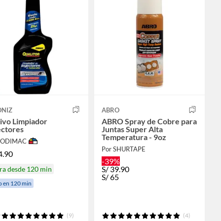
ONIZ
ABRO
ivo Limpiador
ABRO Spray de Cobre para
ectores
Juntas Super Alta
Temperatura - 9oz
 SODIMAC
Por SHURTAPE
4.90
-39%
S/
39.90
ra desde 120 min
S/
65
o en 120 min
(9)
(4)