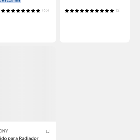
o en 120 min
(65)
(2)
TONY
ido para Radiador