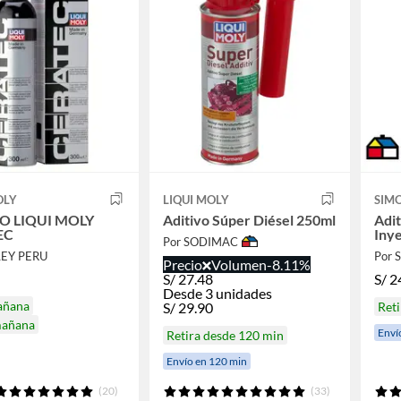
OLY
LIQUI MOLY
SIM
O LIQUI MOLY
Aditivo Súper Diésel 250ml
Adit
EC
Iny
Por SODIMAC
LEY PERU
Por
Precio
Volumen
-8.11%
S/
27.48
S/
2
Desde 3 unidades
añana
S/
29.90
Reti
mañana
Enví
Retira desde 120 min
Envío en 120 min
(20)
(33)