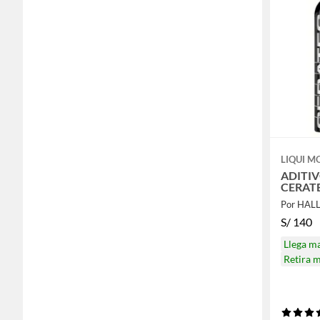
LIQUI M
ADITIV
CERAT
Por HAL
S/
140
Llega m
Retira 