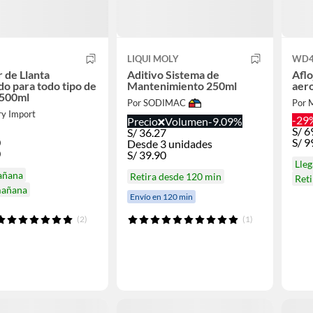
LIQUI MOLY
WD4
r de Llanta
Aditivo Sistema de
Aflo
do para todo tipo de
Mantenimiento 250ml
aer
 500ml
Por SODIMAC
Por 
ry Import
-29
Precio
Volumen
-9.09%
S/
6
S/
36.27
0
S/
9
Desde 3 unidades
0
S/
39.90
Lle
añana
Retira desde 120 min
Ret
mañana
Envío en 120 min
(2)
(1)