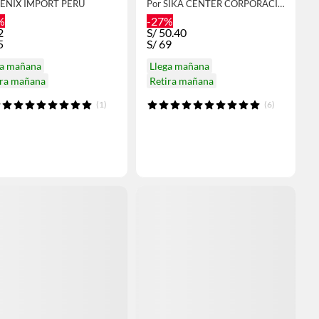
FENIX IMPORT PERU
Por SIKA CENTER CORPORACIÓN LAU
%
-27%
2
S/
50.40
5
S/
69
ga mañana
Llega mañana
ira mañana
Retira mañana
(1)
(6)