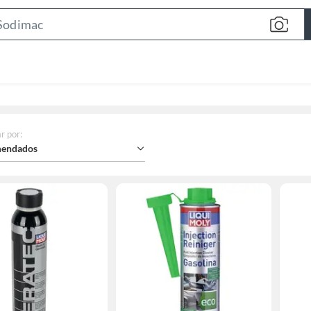
Search
Bar
r por
:
endados