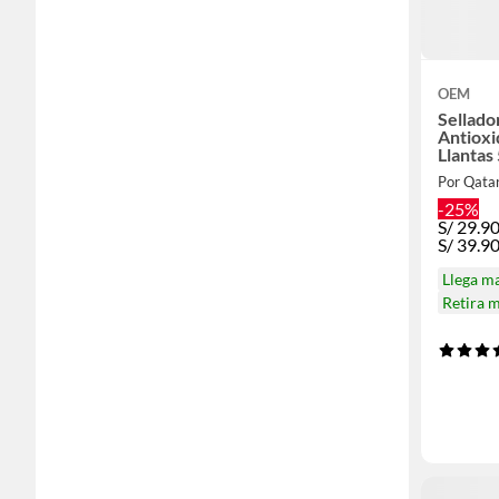
OEM
Sellado
Antioxi
Llantas
Por Qata
-25%
S/
29.9
S/
39.9
Llega m
Retira 