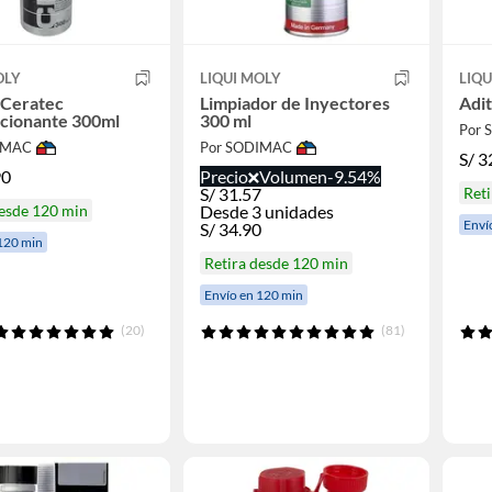
OLY
LIQUI MOLY
LIQU
 Ceratec
Limpiador de Inyectores
Adit
ccionante 300ml
300 ml
Por
IMAC
Por SODIMAC
S/
3
90
Precio
Volumen
-9.54%
S/
31.57
Reti
desde 120 min
Desde 3 unidades
Enví
S/
34.90
120 min
Retira desde 120 min
Envío en 120 min
(20)
(81)