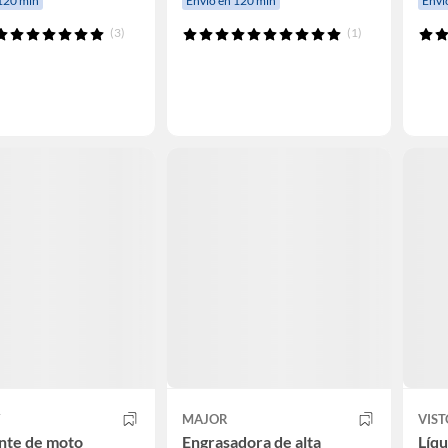
120 min
Envío en 120 min
Enví
(3)
(1)
Y
MAJOR
VIS
nte de moto
Engrasadora de alta
Líqu