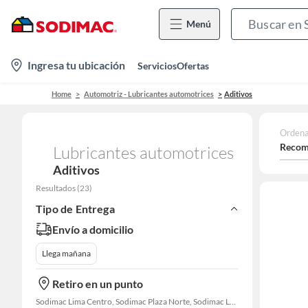
Menú
location-
Ingresa tu ubicación
Servicios
Ofertas
icon
Home
Automotriz - Lubricantes automotrices
Aditivos
Ordena
Recom
Lubricantes automotrices
Aditivos
Resultados
(
23
)
Tipo de Entrega
Envío a domicilio
Llega mañana
Retiro en un punto
Sodimac Lima Centro, Sodimac Plaza Norte, Sodimac La Victoria, Sodimac San Miguel, Sodimac S. J. Lurigancho, Sodimac Primavera, Sodimac Chacarilla, Sodimac Av. La Molina, Sodimac Colonial, Maestro Barrios Altos, Sodimac Naranjal