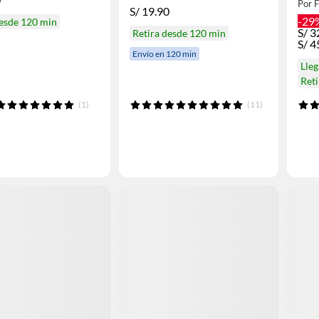
Por 
S/
19.90
-29
desde 120 min
S/
3
Retira desde 120 min
S/
4
Envío en 120 min
Lle
Ret
(1)
(11)