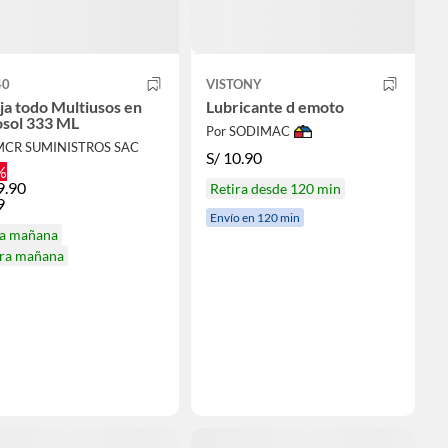
0
VISTONY
ja todo Multiusos en
Lubricante d emoto
osol 333 ML
Por SODIMAC
MCR SUMINISTROS SAC
S/
10.90
%
9.90
Retira desde 120 min
9
Envío en 120 min
ga mañana
ira mañana