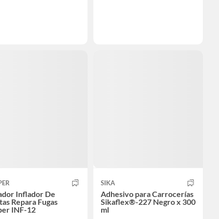
PER
SIKA
ador Inflador De
Adhesivo para Carrocerías
tas Repara Fugas
Sikaflex®-227 Negro x 300
per INF-12
ml