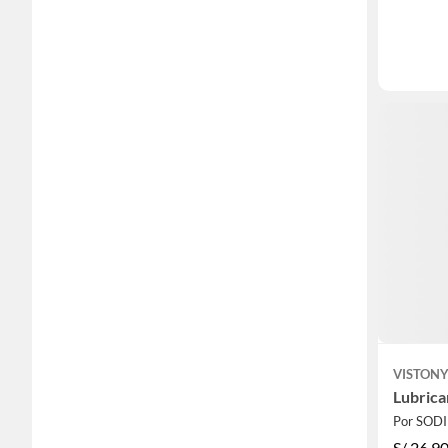
VISTON
Lubrica
Por SOD
S/
26.9