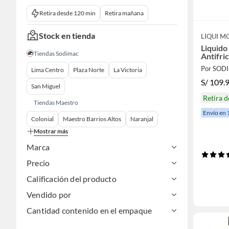
Retira desde 120 min
Retira mañana
Stock en tienda
LIQUI M
Liquido
Tiendas Sodimac
Antifri
Por SOD
Lima Centro
Plaza Norte
La Victoria
S/
109.
San Miguel
Retira 
Tiendas Maestro
Envío en 
Colonial
Maestro Barrios Altos
Naranjal
Mostrar más
Marca
Precio
Calificación del producto
Vendido por
Cantidad contenido en el empaque