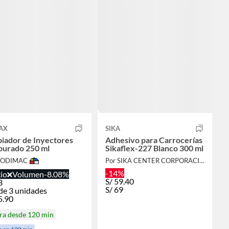
AX
SIKA
iador de Inyectores
Adhesivo para Carrocerías
burado 250 ml
Sikaflex-227 Blanco 300 ml
 SODIMAC
Por SIKA CENTER CORPORACIÓN LAU
-14%
io
Volumen
-8.08%
S/
59.40
3
S/
69
de 3 unidades
5.90
ra desde 120 min