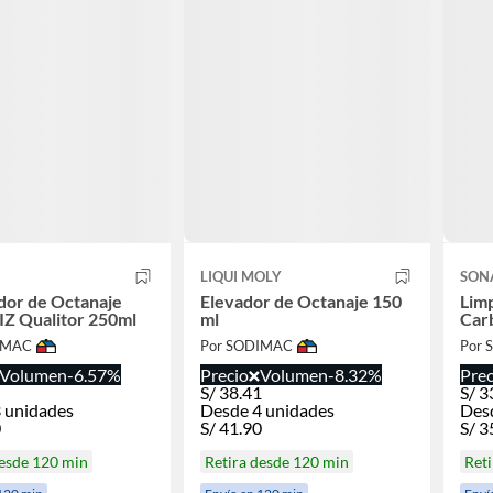
Z
LIQUI MOLY
SON
dor de Octanaje
Elevador de Octanaje 150
Limp
Z Qualitor 250ml
ml
Car
IMAC
Por SODIMAC
Por
Volumen
-6.57%
Precio
Volumen
-8.32%
Prec
S/
38.41
S/
3
 unidades
Desde 4 unidades
Des
0
S/
41.90
S/
3
desde 120 min
Retira desde 120 min
Reti