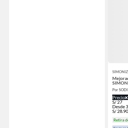
SIMONI
Mejora
SIMONI
Por SOD
Precio
S/
27
Desde 3
S/
28.9
Retira 