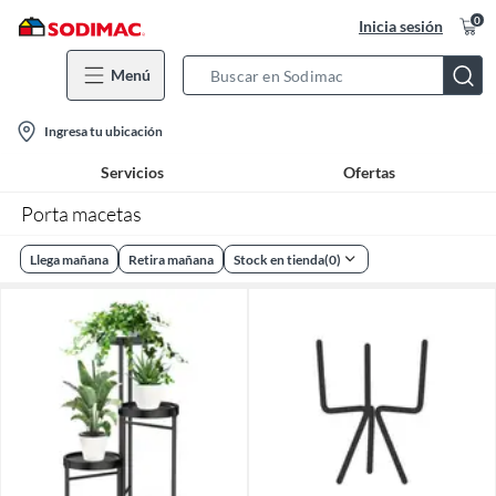
0
Inicia sesión
Menú
Search
Bar
location-
Ingresa tu ubicación
icon
Servicios
Ofertas
Porta macetas
Llega mañana
Retira mañana
Stock en tienda
(
0
)