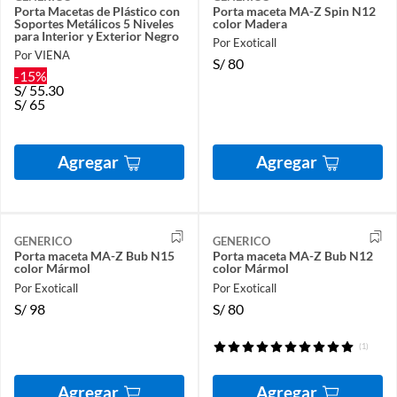
Porta Macetas de Plástico con
Porta maceta MA-Z Spin N12
Soportes Metálicos 5 Niveles
color Madera
para Interior y Exterior Negro
Por Exoticall
Por VIENA
S/
80
-15%
S/
55.30
S/
65
Agregar
Agregar
GENERICO
GENERICO
Porta maceta MA-Z Bub N15
Porta maceta MA-Z Bub N12
color Mármol
color Mármol
Por Exoticall
Por Exoticall
S/
98
S/
80
(1)
Agregar
Agregar