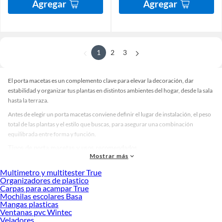
Agregar
Agregar
1
2
3
El porta macetas es un complemento clave para elevar la decoración, dar
estabilidad y organizar tus plantas en distintos ambientes del hogar, desde la sala
hasta la terraza.
Antes de elegir un porta macetas conviene definir el lugar de instalación, el peso
total de las plantas y el estilo que buscas, para asegurar una combinación
equilibrada entre forma y función.
Tipos de porta macetas y usos recomendados
Mostrar más
Un porta macetas de pedestal resulta ideal para destacar una planta principal a
Multimetro y multitester True
media altura, ayudando a que la vegetación gane protagonismo sin ocupar
Organizadores de plastico
demasiado espacio en el piso.
Carpas para acampar True
Mochilas escolares Basa
Cuando se requiere movilidad, el porta macetas con ruedas facilita la limpieza y
Mangas plasticas
el cambio de distribución, permitiendo desplazar maceteros grandes sin
Ventanas pvc Wintec
esfuerzo y manteniendo el orden.
Veladores