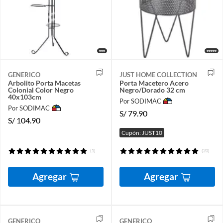
GENERICO
JUST HOME COLLECTION
Arbolito Porta Macetas
Porta Macetero Acero
Colonial Color Negro
Negro/Dorado 32 cm
40x103cm
Por SODIMAC
Por SODIMAC
S/
79.90
S/
104.90
Cupón: JUST10
(1)
(20)
Agregar
Agregar
GENERICO
GENERICO