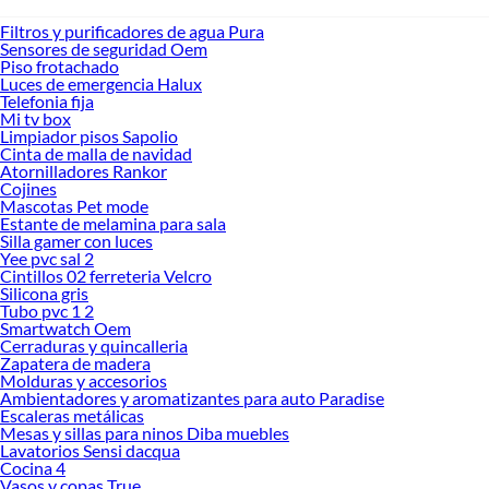
Filtros y purificadores de agua Pura
Sensores de seguridad Oem
Piso frotachado
Luces de emergencia Halux
Telefonia fija
Mi tv box
Limpiador pisos Sapolio
Cinta de malla de navidad
Atornilladores Rankor
Cojines
Mascotas Pet mode
Estante de melamina para sala
Silla gamer con luces
Yee pvc sal 2
Cintillos 02 ferreteria Velcro
Silicona gris
Tubo pvc 1 2
Smartwatch Oem
Cerraduras y quincalleria
Zapatera de madera
Molduras y accesorios
Ambientadores y aromatizantes para auto Paradise
Escaleras metálicas
Mesas y sillas para ninos Diba muebles
Lavatorios Sensi dacqua
Cocina 4
Vasos y copas True