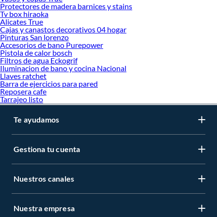
Protectores de madera barnices y stains
Tv box hiraoka
Alicates True
Cajas y canastos decorativos 04 hogar
Pinturas San lorenzo
Accesorios de bano Purepower
Pistola de calor bosch
Filtros de agua Eckogrif
Iluminacion de bano y cocina Nacional
Llaves ratchet
Barra de ejercicios para pared
Reposera cafe
Tarrajeo listo
Te ayudamos
Gestiona tu cuenta
Nuestros canales
Nuestra empresa