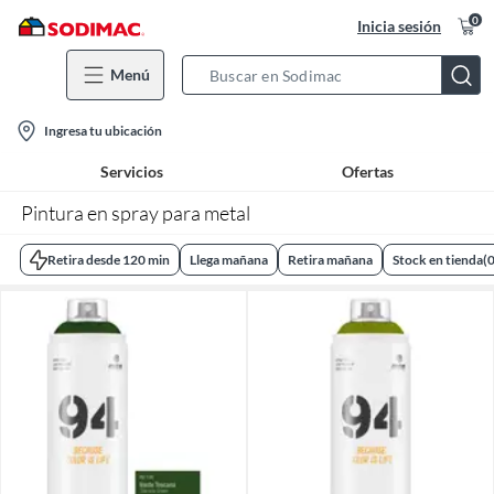
0
Inicia sesión
Menú
Search
Bar
location-
Ingresa tu ubicación
icon
Servicios
Ofertas
Pintura en spray para metal
Retira desde 120 min
Llega mañana
Retira mañana
Stock en tienda
(