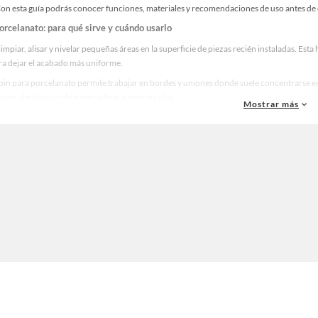
on esta guía podrás conocer funciones, materiales y recomendaciones de uso antes d
orcelanato: para qué sirve y cuándo usarlo
 limpiar, alisar y nivelar pequeñas áreas en la superficie de piezas recién instaladas. 
a dejar el acabado más uniforme.
pin para porcelanato permite trabajar en bordes y uniones donde suele concentrarse ex
sión al trabajar sobre piezas lisas o texturizadas.
Mostrar más
pin para porcelanato y materiales disponibles
ú encontrarás raspin para porcelanato fabricado en acero, carburo y otros materiales 
iten un raspado más firme y constante en superficies duras.
n variantes de raspin para porcelanato con hojas intercambiables o puntas especializa
orcelanatos de distintos espesores y acabados.
un raspin para porcelanato según tu proyecto
ar un raspin para porcelanato, evalúa el tipo de porcelanato que vas a instalar. Si el ma
ato diseñada para minimizar rayones.
 incluye porcelanatos gruesos o zonas con cortes irregulares, opta por un raspador par
eemplazo de la hoja para garantizar comodidad en trabajos prolongados.
uso y mantenimiento del raspin para porcelanato
en buen estado tu raspin para porcelanato, limpia la herramienta después de cada uso y