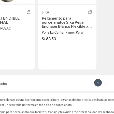
SIKA
XTENDIBLE
Pegamento para
ONAL
porcelanatos Sika Pega
Enchape Blanco Flexible x
ERUSAC
25Kg
Por Sika Center Pamer Perú
S/
83.50
1
ltados
 porcelanato es una herramienta esencial para lograr acabados precisos en instalaciones
rar un resultado uniforme en todo tipo de porcelanato.
spin para porcelanato que facilite tu trabajo y te ayude a mejorar la calidad del acabad