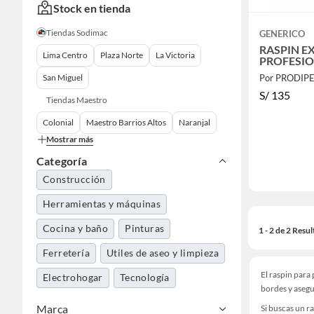
Stock en tienda
Tiendas Sodimac
GENERICO
RASPIN E
Lima Centro
Plaza Norte
La Victoria
PROFESI
San Miguel
Por PRODIP
S/
135
Tiendas Maestro
Colonial
Maestro Barrios Altos
Naranjal
Mostrar más
Categoría
Construcción
Herramientas y máquinas
Cocina y baño
Pinturas
1 - 2 de 2 Resu
Ferretería
Utiles de aseo y limpieza
El raspin para
Electrohogar
Tecnología
bordes y asegu
Marca
Si buscas un ra