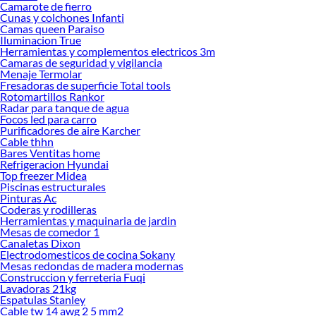
Camarote de fierro
precisión del 
Cunas y colchones Infanti
Camas queen Paraiso
También es rec
Iluminacion True
instalados. De 
Herramientas y complementos electricos 3m
Camaras de seguridad y vigilancia
Preguntas fre
Menaje Termolar
Fresadoras de superficie Total tools
¿El raspin pa
Rotomartillos Rankor
Sí, el raspin p
Radar para tanque de agua
Focos led para carro
pequeñas.
Purificadores de aire Karcher
¿Puedo usar 
Cable thhn
Bares Ventitas home
El raspin para
Refrigeracion Hyundai
marcas visibles
Top freezer Midea
Piscinas estructurales
¿Cada cuánto
Pinturas Ac
Coderas y rodilleras
La hoja del ra
Herramientas y maquinaria de jardin
evita daños en
Mesas de comedor 1
Canaletas Dixon
¿Qué accesor
Electrodomesticos de cocina Sokany
Mesas redondas de madera modernas
El raspin para
Construccion y ferreteria Fuqi
gran formato s
Lavadoras 21kg
Espatulas Stanley
Complementa t
Cable tw 14 awg 2 5 mm2