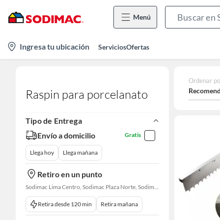
Menú
location-
Ingresa tu ubicación
Servicios
Ofertas
icon
Ordenar po
Recomend
Raspin para porcelanato
Tipo de Entrega
Envío a domicilio
Gratis
Llega hoy
Llega mañana
Retiro en un punto
Sodimac Lima Centro, Sodimac Plaza Norte, Sodimac La Victoria, Sodimac San Miguel, Sodimac S. J. Lurigancho, Sodimac Chacarilla, Sodimac Av. La Molina, Sodimac Colonial, Maestro Barrios Altos, Sodimac Naranjal
Retira desde 120 min
Retira mañana