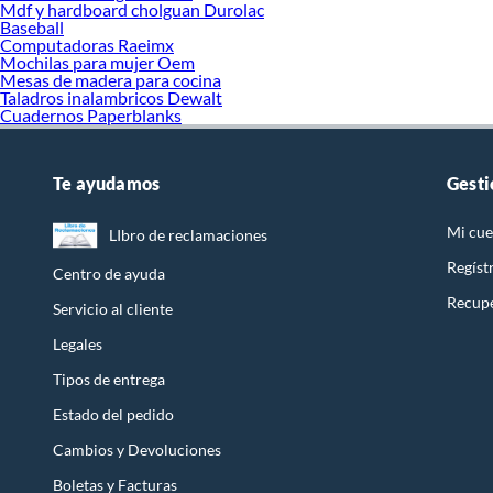
Mdf y hardboard cholguan Durolac
https:/
Baseball
https:/
Computadoras Raeimx
Mochilas para mujer Oem
https:/
Mesas de madera para cocina
https:/
Taladros inalambricos Dewalt
https:/
Cuadernos Paperblanks
https:/
https://
Te ayudamos
Gesti
https:/
Mi cue
LIbro de reclamaciones
https:/
https:/
Regíst
Centro de ayuda
https:/
Recupe
https:/
Servicio al cliente
https:/
Legales
https:/
https:/
Tipos de entrega
Estado del pedido
Cambios y Devoluciones
Boletas y Facturas