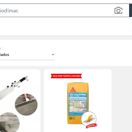
Search
Bar
r
:
ados