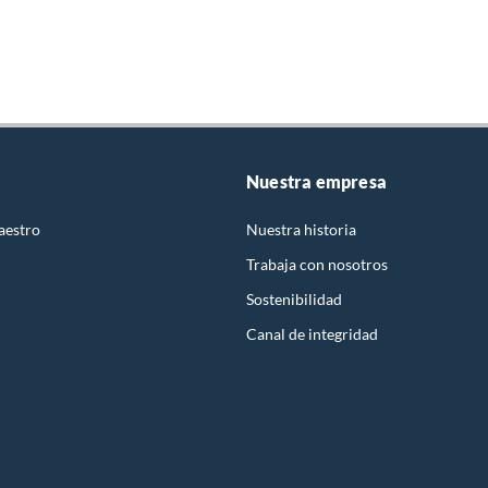
 baños
Nuestra empresa
aestro
Nuestra historia
icas para sala
rcelanato
Trabaja con nosotros
Sostenibilidad
ara baños
Canal de integridad
lanato