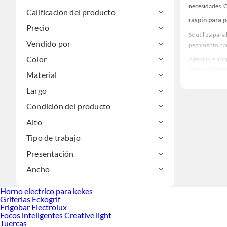
necesidades. C
Calificación del producto
raspin para p
Precio
Se utiliza para
Vendido por
pegamento par
Color
Además, el ras
mejora la preci
Material
Tipos de ras
Largo
En Sodimac Per
Condición del producto
reforzada perm
Alto
También existe
trabajan con p
Tipo de trabajo
Cómo elegir 
Presentación
Antes de compr
Ancho
para porcelan
Si tu proyecto
Horno electrico para kekes
facilidad de r
Griferias Eckogrif
Frigobar Electrolux
Consejos de 
Focos inteligentes Creative light
Tuercas
Para mantener 