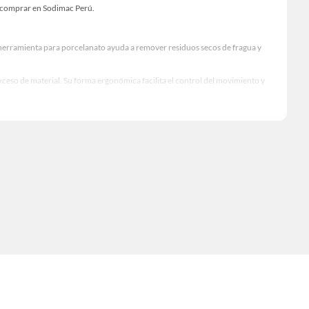
e comprar en Sodimac Perú.
Esta herramienta para porcelanato ayuda a remover residuos secos de fragua y
ceso de material. Su forma ergonómica facilita el control del movimiento y
resistentes, ideales para trabajos de mayor exigencia. Los modelos con base
das. Estas opciones brindan mayor versatilidad para profesionales que
terial tiene una superficie delicada o pulida, elige una herramienta de acabado
a porcelanato más robusto. Considera la ergonomía del mango, el peso y la
 revisa el estado de la hoja. Un raspador desgastado puede afectar la