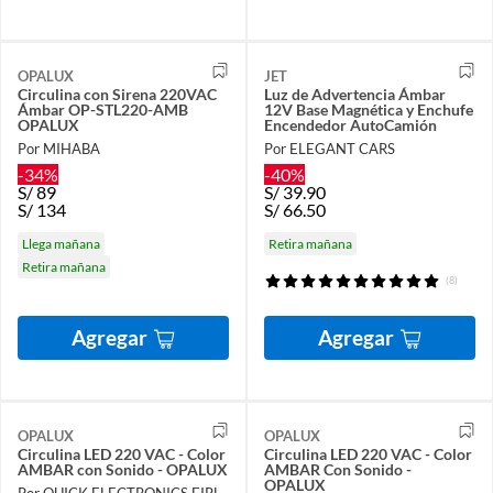
OPALUX
JET
Circulina con Sirena 220VAC
Luz de Advertencia Ámbar
Ámbar OP-STL220-AMB
12V Base Magnética y Enchufe
OPALUX
Encendedor AutoCamión
Por MIHABA
Por ELEGANT CARS
-34%
-40%
S/
89
S/
39.90
S/
134
S/
66.50
Llega mañana
Retira mañana
Retira mañana
(8)
Agregar
Agregar
OPALUX
OPALUX
Circulina LED 220 VAC - Color
Circulina LED 220 VAC - Color
AMBAR con Sonido - OPALUX
AMBAR Con Sonido -
OPALUX