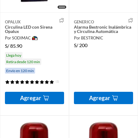
OPALUX
GENERICO
Circulina LED con Sirena
Alarma Bestronic Inalámbrica
Opalux
y Circulina Automática
Por SODIMAC
Por BESTRONIC
S/
200
S/
85.90
Llega hoy
Retira desde 120 min
Envío en 120 min
(1)
Agregar
Agregar