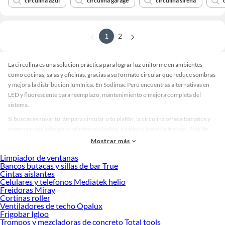
circulina azul
circulina garage
circulina sirena
1
2
La circulina es una solución práctica para lograr luz uniforme en ambientes
como cocinas, salas y oficinas, gracias a su formato circular que reduce sombras
y mejora la distribución lumínica. En Sodimac Perú encuentras alternativas en
LED y fluorescente para reemplazo, mantenimiento o mejora completa del
sistema.
Si buscas renovar tu lámpara circular o tu plafón, la circulina ofrece tamaños y
potencias variadas para adaptarse a baños, pasillos y áreas de trabajo. Aquí te
ayudamos a elegir entre tubo circular fluorescente y circulina LED, revisar
Mostrar más
compatibilidad y asegurar una compra rápida y acertada.
Limpiador de ventanas
circulina LED vs. fluorescente: ¿qué opción te conviene?
Bancos butacas y sillas de bar True
Cintas aislantes
La circulina LED destaca por su bajo consumo, encendido inmediato y mayor
Celulares y telefonos Mediatek helio
vida útil, ideal si deseas eficiencia y menor mantenimiento. Además, su luz
Freidoras Miray
Cortinas roller
estable evita parpadeos visibles, lo que mejora la comodidad visual en tareas
Ventiladores de techo Opalux
cotidianas.
Frigobar Igloo
Trompos y mezcladoras de concreto Total tools
Por su parte, la circulina fluorescente o aro fluorescente sigue siendo una