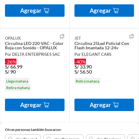
Agregar
Agregar
OPALUX
JET
Circulina LED 220 VAC - Color
Circulina 25Led Policial Con
Roja con Sonido - OPALUX
Flash Imantada 12-24v
Por DELTA ENTERPRISES SAC
Por ELEGANT CARS
-26%
-40%
S/
66.99
S/
33.90
S/
90
S/
56.50
Llega mañana
Retira mañana
Retira mañana
Agregar
Agregar
Otras personas también buscaron: