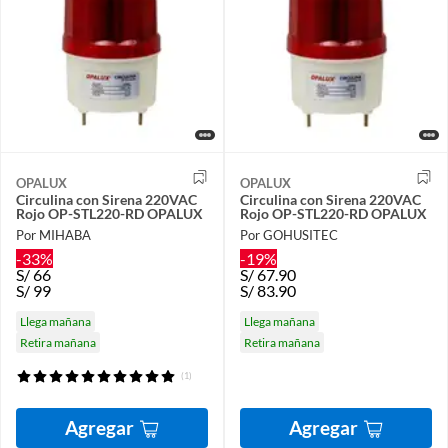
OPALUX
OPALUX
Circulina con Sirena 220VAC
Circulina con Sirena 220VAC
Rojo OP-STL220-RD OPALUX
Rojo OP-STL220-RD OPALUX
Por MIHABA
Por GOHUSITEC
-33%
-19%
S/
66
S/
67.90
S/
99
S/
83.90
Llega mañana
Llega mañana
Retira mañana
Retira mañana
(1)
Agregar
Agregar