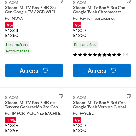
XIAOMI
XIAOMI
Xiaomi Mi TV Box S 4K 3ra
Xiaomi Mi Tv Box S 3ra Con
Gen Google TV 32GB WiFi
Google Tv 4k Chromecast
Por NOVA
Por Fayadimportaciones
-9%
-5%
S/
344
S/
303
S/
380
S/
320
Llega mañana
Retira mañana
Retira mañana
(99)
Agregar
Agregar
XIAOMI
XIAOMI
Xiaomi Mi TV Box S 4K de
Xiaomi Mi Tv Box S 3rd Con
Tercera Generación 3rd Gen
Google Tv 4k Version Global
Por IMPORTACIONES BACHI E.I.R.L.
Por FAYCEL
-13%
-5%
S/
349
S/
303
S/
399
S/
320