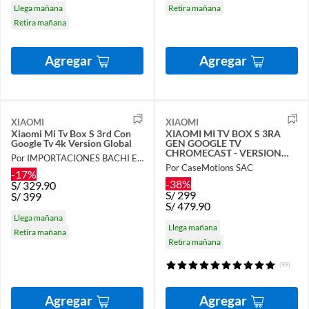
Llega mañana
Retira mañana
Retira mañana
Agregar
Agregar
XIAOMI
XIAOMI
Xiaomi Mi Tv Box S 3rd Con
XIAOMI MI TV BOX S 3RA
Google Tv 4k Version Global
GEN GOOGLE TV
CHROMECAST - VERSION
Por IMPORTACIONES BACHI E.I.R.L.
GLOBAL
Por CaseMotions SAC
-17%
-38%
S/
329.90
S/
299
S/
399
S/
479.90
Llega mañana
Llega mañana
Retira mañana
Retira mañana
(99)
Agregar
Agregar