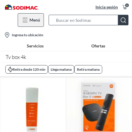
0
Inicia sesión
Menú
Search
Bar
location-
Ingresa tu ubicación
icon
Servicios
Ofertas
Tv box 4k
Retira desde 120 min
Llega mañana
Retira mañana