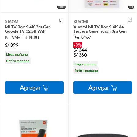
XIAOMI
XIAOMI
Mi TV Box S 4K 3ra Gen
Xiaomi Mi TV Box S 4K de
Google TV 32GB WiFi
Tercera Generación 3ra Gen
Por VAMTEL PERU
Por NOVA
S/
399
-9%
S/
344
S/
380
Llega mañana
Retira mañana
Llega mañana
Retira mañana
Agregar
Agregar