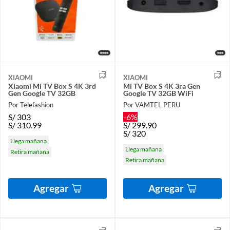
XIAOMI
XIAOMI
Xiaomi Mi TV Box S 4K 3rd
Mi TV Box S 4K 3ra Gen
Gen Google TV 32GB
Google TV 32GB WiFi
Por Telefashion
Por VAMTEL PERU
S/
303
-6%
S/
310.99
S/
299.90
S/
320
Llega mañana
Llega mañana
Retira mañana
Retira mañana
Agregar
Agregar