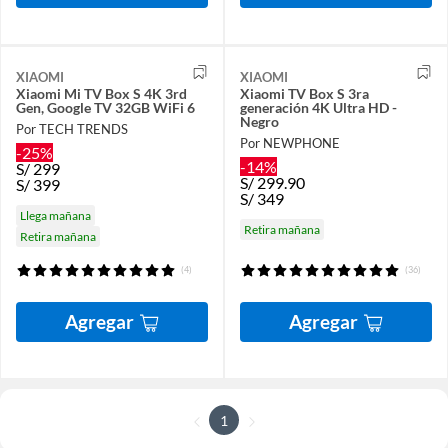
XIAOMI
XIAOMI
Xiaomi Mi TV Box S 4K 3rd
Xiaomi TV Box S 3ra
Gen, Google TV 32GB WiFi 6
generación 4K Ultra HD -
Negro
Por TECH TRENDS
Por NEWPHONE
-25%
-14%
S/
299
S/
299.90
S/
399
S/
349
Llega mañana
Retira mañana
Retira mañana
(4)
(36)
Agregar
Agregar
1