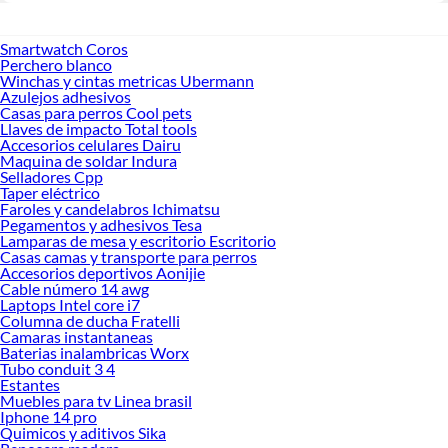
Smartwatch Coros
Perchero blanco
Winchas y cintas metricas Ubermann
Azulejos adhesivos
Casas para perros Cool pets
Llaves de impacto Total tools
Accesorios celulares Dairu
Maquina de soldar Indura
Selladores Cpp
Taper eléctrico
Faroles y candelabros Ichimatsu
Pegamentos y adhesivos Tesa
Lamparas de mesa y escritorio Escritorio
Casas camas y transporte para perros
Accesorios deportivos Aonijie
Cable número 14 awg
Laptops Intel core i7
Columna de ducha Fratelli
Camaras instantaneas
Baterias inalambricas Worx
Tubo conduit 3 4
Estantes
Muebles para tv Linea brasil
Iphone 14 pro
Quimicos y aditivos Sika