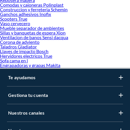
Reposera madera
Comodas y cajoneras Polinplast
Construccion y ferreteria Schemin
Ganchos adhesivos Inofix
Scooters True
Vaso cervecero
Mueble separador de ambientes
Sillas y banquetas de espera Xion
Ventilacion de banos Sensi dacqua
Corona de adviento
Taladros Gladiator
Llaves de impacto Bosch
Hervidores electricos True
Sofa cama en l
Engrapadoras y grapas Makita
Te ayudamos
Gestiona tu cuenta
Nuestros canales