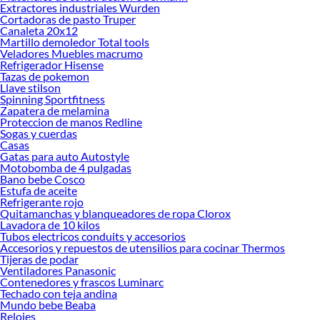
sus beneficios y encuentra la opción ideal para tu auto.
Extractores industriales Wurden
Cortadoras de pasto Truper
Enlaces relacionados:
Canaleta 20x12
Martillo demoledor Total tools
Llantas Goodyear
Veladores Muebles macrumo
Autoradio Pioneer
Refrigerador Hisense
Llantas aro 14
Tazas de pokemon
Llantas aro 16
Llave stilson
Llantas aro 12
Spinning Sportfitness
Llantas aro 13
Zapatera de melamina
Llantas aro 17
Proteccion de manos Redline
Llantas aro 15
Sogas y cuerdas
Casas
Llantas Lima caucho
Gatas para auto Autostyle
Llantas Yokohama
Motobomba de 4 pulgadas
Llantas Kenda
Bano bebe Cosco
Baterias para Auto Bosch
Estufa de aceite
Hidrolavadoras y Accesorios Truper
Refrigerante rojo
Autoradio Aiwa
Quitamanchas y blanqueadores de ropa Clorox
Baterias para Auto Etna
Lavadora de 10 kilos
Llantas aro 18
Tubos electricos conduits y accesorios
Accesorios y repuestos de utensilios para cocinar Thermos
Autoradio Dairu
Tijeras de podar
Aceite para motor Liqui moly
Ventiladores Panasonic
Autoradio Navitech
Contenedores y frascos Luminarc
Autoradio Oem
Techado con teja andina
Baterias para Auto Baterias enerjet
Mundo bebe Beaba
Autoradio Baofeng
Relojes