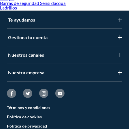
Llantas Westlake
Barras de seguridad Sensi dacqua
Llantas Maxxis
Ladrillos
Llantas aro 19
Hidrolavadoras y Accesorios Karcher
Te ayudamos
Gestiona tu cuenta
Nuestros canales
Nuestra empresa
Términos y condiciones
Política de cookies
Política de privacidad