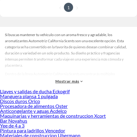
1
Si buscas mantener tu vehículo con un aroma fresco y agradable, los
aromatizantes Automotriz California Scents son una excelente opción. Esta
categoría se ha convertido en la favorita de quienes desean combinar calidad,
duración y variedad en un solo producto. Su diseño práctico y fragancias
intensas permiten transformar cada viaje en una experiencia más cómoda y
placentera.
Dentro de la línea Automotriz California Scents encontrarás múltiples
alternativas que se adaptan a diferentes estilos y preferencias. Desde aromas
Mostrar más
frutales y cítricos hasta notas más suaves y relajantes, cada presentación está
Llaves y salidas de ducha Eckogrif
pensada para ofrecer una sensación única. Además, su formato compacto
Manguera plansa 1 pulgada
facilita colocarlos en cualquier parte del vehículo sin ocupar espacio,
Discos duros Orico
manteniendo la frescura por semanas.
Procesadora de alimentos Oster
Anticongelante y aguas Acdelco
Elegir el aromatizante adecuado no solo mejora el ambiente interior, sino que
Maquinarias y herramientas de construccion Xcort
también refleja tu personalidad. Si prefieres fragancias duraderas, esta marca
Bar Novahus
Yee de 4 a 3
destaca por su tecnología que prolonga el aroma sin perder intensidad. Explora
Pintura para ladrillos Vencedor
las distintas colecciones y descubre cuál se adapta mejor a ti. Conoce más sobre
Materiales de construccion Ubermann