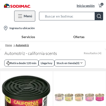
0
Inicia sesión
Menú
Search
Bar
location-
Ingresa tu ubicación
icon
Servicios
Ofertas
Home
Automotriz
Automotriz - california scents
Resultados
(
4
)
Retira desde 120 min
Llega hoy
Stock en tienda
(
0
)