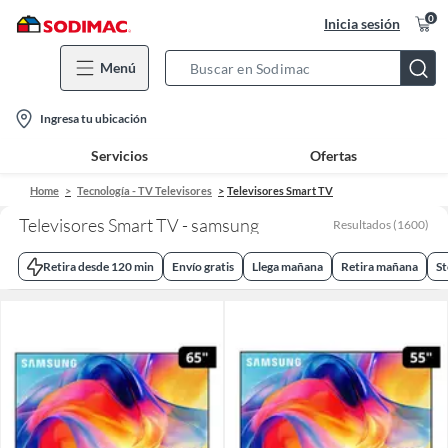
0
Inicia sesión
Menú
Search
Bar
location-
Ingresa tu ubicación
icon
Servicios
Ofertas
Home
Tecnología - TV Televisores
Televisores Smart TV
Televisores Smart TV - samsung
Resultados
(
1600
)
Retira desde 120 min
Envío gratis
Llega mañana
Retira mañana
St