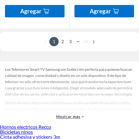
Agregar
Agregar
...
1
2
3
34
Los Televisores Smart TV Samsung son la elección perfecta para quienes buscan
calidad de imagen, conectividad y diseño en un solo dispositivo. Este tipo de
televisor no solo ofrece entretenimiento, sino que transforma la experiencia en
casa gracias a sus funciones inteligentes. Elegir el modelo adecuado te permitirá
disfrutar de tus series, películas y aplicaciones favoritas con la mejor tecnología.
Dentro de esta categoría encontrarás una amplia variedad de tamaños y estilos
que se adaptan a diferentes espacios y necesidades. Desde pantallas compactas
ideales para habitaciones pequeñas hasta modelos de gran formato para salas
Mostrar más
principales, los Televisores Smart TV Samsung destacan por su diseño elegante y
Hornos electricos Recco
acabados modernos. Además, ofrecen opciones en resolución y características
Bicicletas ninos
que se ajustan a distintos presupuestos, sin comprometer la calidad.
Cinta adhesiva y stickers 3m