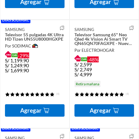
Agregar
Agregar
DÍAS SODIMAC
SAMSUNG
SAMSUNG
Televisor 55 pulgadas 4K Ultra
Televisor Samsung 65" Neo
HD Tizen UN55U8000HGXPE
Qled 4k Vision Ai Smart TV
QN65QN70FAGXPE - Nuevo
Por SODIMAC
2025
Por ELECTROHOGAR
-29%
-48%
S/
1,199.90
S/
2,599
S/
1,249.90
S/
2,749
S/
1,699.90
S/
4,999
Retira mañana
(4)
(4)
Agregar
Agregar
DÍAS SODIMAC
DÍAS SODIMAC
SAMSUNG
SAMSUNG