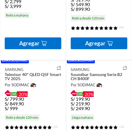
S/
2,799
S/
549.90
S/
3,999
S/
899.90
Retira mañana
Retira desde 120 min
(47)
Agregar
Agregar
DÍAS SODIMAC
DÍAS SODIMAC
SAMSUNG
SAMSUNG
Televisor 40" QLED Q5F Smart
Soundbar Samsung Serie B2
TV 2025.
CH B400F
Por SODIMAC
Por SODIMAC
-20%
-20%
S/
799.90
S/
199.90
S/
849.90
S/
219.90
S/
999
S/
249.90
Retira desde 120 min
Llega mañana
(21)
(13)