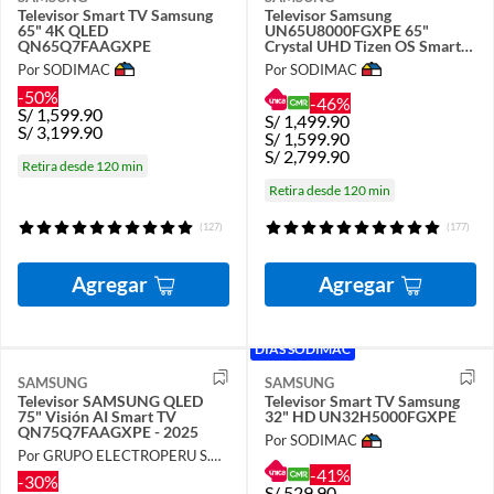
Televisor Smart TV Samsung
Televisor Samsung
65" 4K QLED
UN65U8000FGXPE 65"
QN65Q7FAAGXPE
Crystal UHD Tizen OS Smart
Tv
Por SODIMAC
Por SODIMAC
-50%
-46%
S/
1,599.90
S/
1,499.90
S/
3,199.90
S/
1,599.90
S/
2,799.90
Retira desde 120 min
Retira desde 120 min
(127)
(177)
Agregar
Agregar
DÍAS SODIMAC
SAMSUNG
SAMSUNG
Televisor SAMSUNG QLED
Televisor Smart TV Samsung
75" Visión AI Smart TV
32" HD UN32H5000FGXPE
QN75Q7FAAGXPE - 2025
Por SODIMAC
Por GRUPO ELECTROPERU S.A.C.
-41%
-30%
S/
529.90