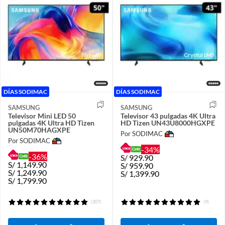
DÍAS SODIMAC
DÍAS SODIMAC
SAMSUNG
SAMSUNG
Televisor Mini LED 50
Televisor 43 pulgadas 4K Ultra
pulgadas 4K Ultra HD Tizen
HD Tizen UN43U8000HGXPE
UN50M70HAGXPE
Por SODIMAC
Por SODIMAC
-34%
-36%
S/
929.90
S/
1,149.90
S/
959.90
S/
1,249.90
S/
1,399.90
S/
1,799.90
(307)
(9)