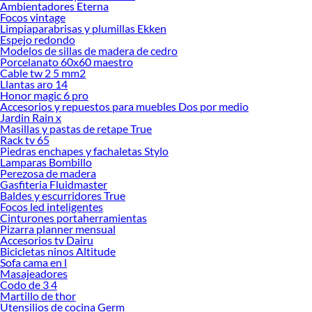
Ambientadores Eterna
Al momento de elegir, considera factores como el tamaño del espacio, la
Focos vintage
resolución que deseas y las funciones adicionales que mejor se adapten a tu
Limpiaparabrisas y plumillas Ekken
estilo de vida. Un televisor bien seleccionado no solo mejora la experiencia
Espejo redondo
Modelos de sillas de madera de cedro
visual, sino que también aporta comodidad y conectividad en tu hogar.
Porcelanato 60x60 maestro
Descubre cuál se adapta mejor a ti y explora nuestras colecciones disponibles
Cable tw 2 5 mm2
para encontrar la opción perfecta. Conoce más sobre sus beneficios y lleva tu
Llantas aro 14
entretenimiento a otro nivel con tecnología que marca la diferencia.
Honor magic 6 pro
Accesorios y repuestos para muebles Dos por medio
Camaras de seguridad
Jardin Rain x
Repetidor wifi
Masillas y pastas de retape True
Parlante
Rack tv 65
Cargador portatil
Piedras enchapes y fachaletas Stylo
Lamparas Bombillo
Antenas para tv
Perezosa de madera
Timbre
Gasfiteria Fluidmaster
Intercomunicador
Baldes y escurridores True
Tripode para celular
Focos led inteligentes
Router wifi
Cinturones portaherramientas
Cargador de celular
Pizarra planner mensual
Camaras inalambricas
Accesorios tv Dairu
Camara ip
Bicicletas ninos Altitude
Sofa cama en l
Cable auxiliar
Masajeadores
Dvr
Codo de 3 4
Monitor para bebe
Martillo de thor
Telefono fijo
Utensilios de cocina Germ
Hands free