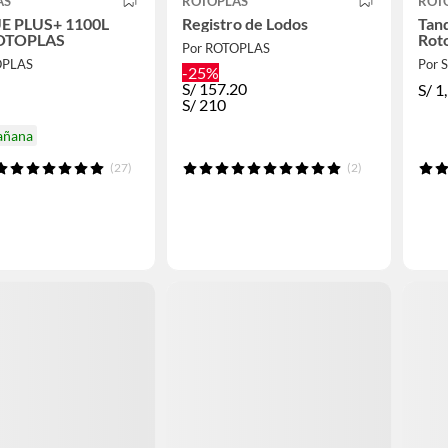
AS
ROTOPLAS
ROT
E PLUS+ 1100L
Registro de Lodos
Tan
OTOPLAS
Roto
Por ROTOPLAS
OPLAS
Por
-25%
S/
157.20
S/
1
S/
210
añana
(27)
(2)