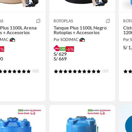
AS
ROTOPLAS
ROT
Plus 1100L Arena
Tanque Plus 1100L Negro
Cist
s + Accesorios
Rotoplas + Accesorios
120
IMAC
Por SODIMAC
Por
S/
1
6%
-6%
S/
629
90
S/
669
(20)
(27)