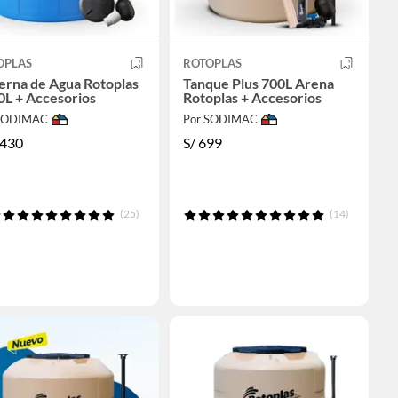
OPLAS
ROTOPLAS
erna de Agua Rotoplas
Tanque Plus 700L Arena
0L + Accesorios
Rotoplas + Accesorios
 SODIMAC
Por SODIMAC
,430
S/
699
(25)
(14)