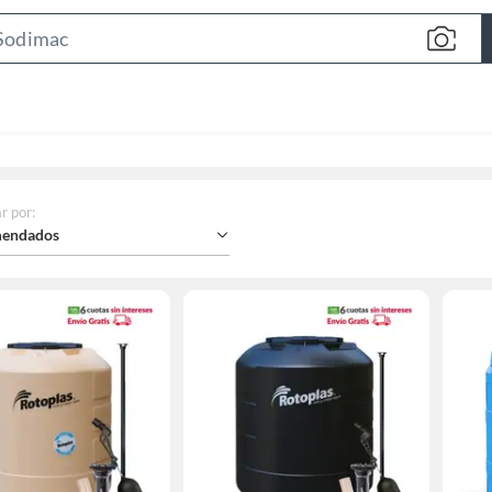
Search
Bar
r por
:
endados