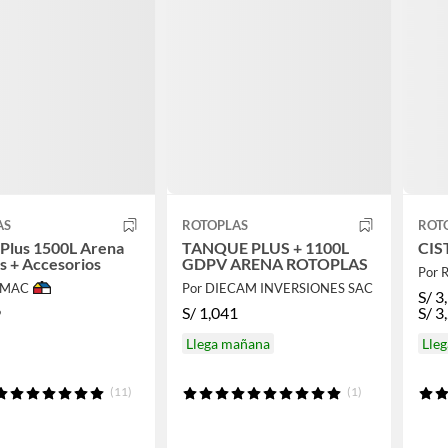
AS
ROTOPLAS
ROT
Plus 1500L Arena
TANQUE PLUS + 1100L
CIS
s + Accesorios
GDPV ARENA ROTOPLAS
Por 
IMAC
Por DIECAM INVERSIONES SAC
S/
3
S/
1,041
S/
3
9
Llega mañana
Lle
(11)
(1)