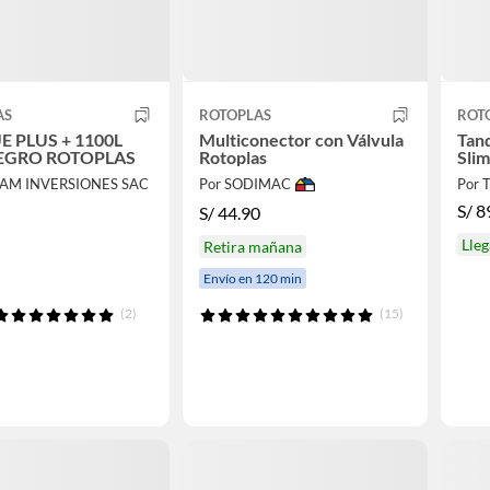
AS
ROTOPLAS
ROT
 PLUS + 1100L
Multiconector con Válvula
Tanq
EGRO ROTOPLAS
Rotoplas
Slim
CAM INVERSIONES SAC
Por SODIMAC
Por 
S/
8
S/
44.90
Lle
Retira mañana
Envío en 120 min
(2)
(15)