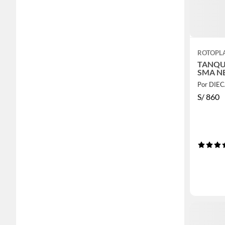
ROTOPL
TANQUE
SMA N
Por DIE
S/
860