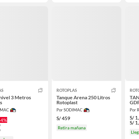
AS
ROTOPLAS
ROT
nivel 3 Metros
Tanque Arena 250 Litros
TAN
s
Rotoplast
GDP
IMAC
Por SODIMAC
Por 
S/
1
S/
459
14%
S/
1
0
Retira mañana
0
Lle