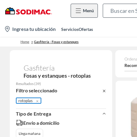
Menú
location-
Ingresa tu ubicación
Servicios
Ofertas
icon
Home
Gasfitería - Fosas y estanques
Ordena
Recom
Gasfitería
Fosas y estanques - rotoplas
Resultados
(
39
)
Filtro seleccionado
rotoplas
Tipo de Entrega
Envío a domicilio
Llega mañana