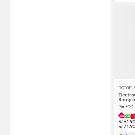
ROTOPL
Electro
Rotopla
Por SOD
-
S/
61.9
S/
71.9