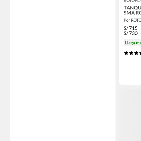
ROTOPL
TANQU
SMA R
Por ROT
S/
715
S/
730
Llega m