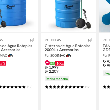
AS
ROTOPLAS
ROT
a de Agua Rotoplas
Cisterna de Agua Rotoplas
TAN
 Accesorios
2000L + Accesorios
GDP
IMAC
Por SODIMAC
Por 
S/
9
15%
-10%
S/
9
9
S/
1,999
5
S/
2,209
Lle
Retira mañana
(12)
(12)