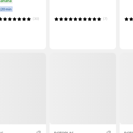
mañana
120 min
(30)
(7)