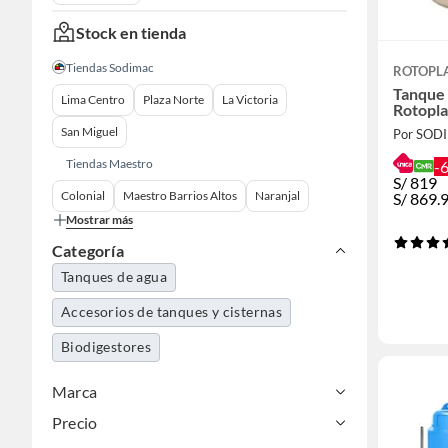
Stock en tienda
Tiendas Sodimac
ROTOPL
Tanque 
Lima Centro
Plaza Norte
La Victoria
Rotopla
San Miguel
Por SOD
Tiendas Maestro
-
S/
819
Colonial
Maestro Barrios Altos
Naranjal
S/
869.
Mostrar más
Categoría
Tanques de agua
Accesorios de tanques y cisternas
Biodigestores
Marca
Precio