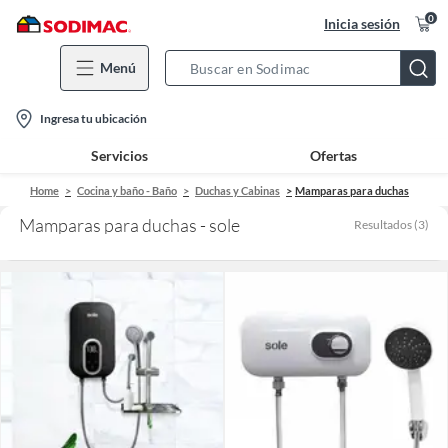
0
Inicia sesión
Menú
Search
Bar
location-
Ingresa tu ubicación
icon
Servicios
Ofertas
Home
Cocina y baño - Baño
Duchas y Cabinas
Mamparas para duchas
Mamparas para duchas - sole
Resultados
(
3
)