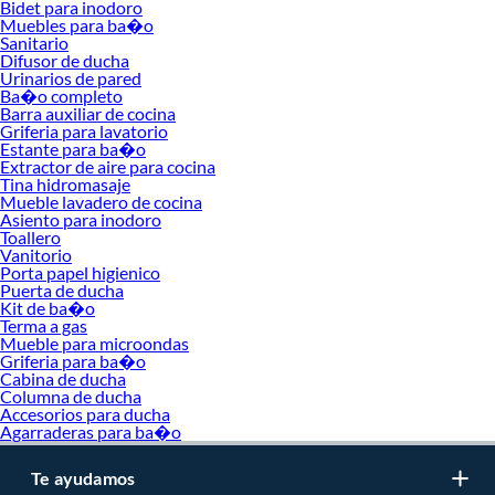
Bidet para inodoro
oferta de marcas prestigiosas y reconocidas en Mamparas para duchas. De esta
Muebles para ba�o
manera, inviertes en durabilidad, rendimiento, excelencia y satisfacción
Sanitario
Difusor de ducha
garantizada.
Urinarios de pared
Ba�o completo
Barra auxiliar de cocina
Griferia para lavatorio
Estante para ba�o
Extractor de aire para cocina
Tina hidromasaje
Mueble lavadero de cocina
Asiento para inodoro
Toallero
Vanitorio
Porta papel higienico
Puerta de ducha
Kit de ba�o
Terma a gas
Mueble para microondas
Griferia para ba�o
Cabina de ducha
Columna de ducha
Accesorios para ducha
Agarraderas para ba�o
Te ayudamos