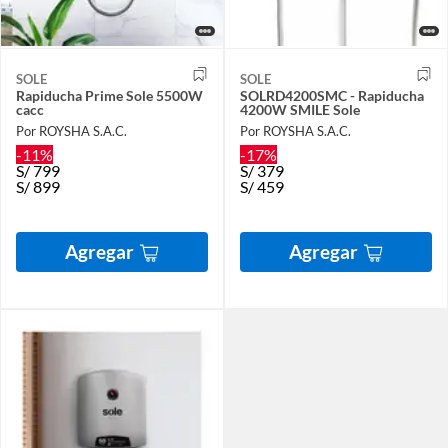
SOLE
SOLE
Rapiducha Prime Sole 5500W
SOLRD4200SMC - Rapiducha
cacc
4200W SMILE Sole
Por ROYSHA S.A.C.
Por ROYSHA S.A.C.
-11%
-17%
S/
799
S/
379
S/
899
S/
459
Agregar
Agregar