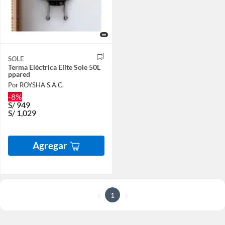
SOLE
Terma Eléctrica Elite Sole 50L
ppared
Por ROYSHA S.A.C.
-8%
S/
949
S/
1,029
Agregar
1