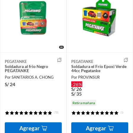
PEGATANKE
PEGATANKE
Soldadura al frio Negro
Soldadura el Frío Epoxi Verde
PEGATANKE
44cc Pegatanke
Por SANITARIOS A. CHONG
Por PROVINSUR
S/
24
-26%
S/
26
S/
35
Retira mañana
(78)
(1)
Agregar
Agregar