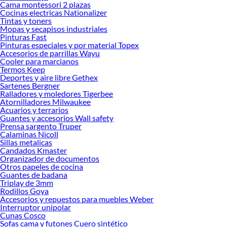
que termines tu proyecto al 100% a un costo económico. Además, elige entre las
Cama montessori 2 plazas
Cocinas electricas Nationalizer
opciones de delivery o recojo en tienda.
Tintas y toners
Las mejores marcas de Pegamentos y adhesivos
Mopas y secapisos industriales
Pinturas Fast
Sabemos que la calidad, confianza y seguridad son factores importantes al
Pinturas especiales y por material Topex
momento de decidir qué modelo comprar, por ello contamos con una amplia
Accesorios de parrillas Wayu
oferta de marcas prestigiosas y reconocidas en Pegamentos y adhesivos. De esta
Cooler para marcianos
manera, inviertes en durabilidad, rendimiento, excelencia y satisfacción
Termos Keep
Deportes y aire libre Gethex
garantizada.
Sartenes Bergner
Ralladores y moledores Tigerbee
Atornilladores Milwaukee
Acuarios y terrarios
Guantes y accesorios Wall safety
Prensa sargento Truper
Calaminas Nicoll
Sillas metalicas
Candados Kmaster
Organizador de documentos
Otros papeles de cocina
Guantes de badana
Triplay de 3mm
Rodillos Goya
Accesorios y repuestos para muebles Weber
Interruptor unipolar
Cunas Cosco
Sofas cama y futones Cuero sintético