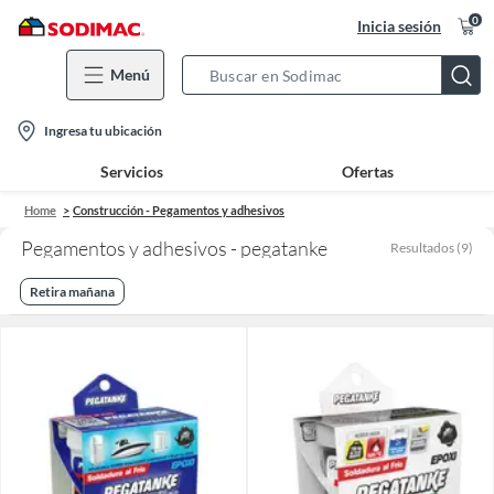
0
Inicia sesión
Menú
Search
Bar
location-
Ingresa tu ubicación
icon
Servicios
Ofertas
Home
Construcción - Pegamentos y adhesivos
Pegamentos y adhesivos - pegatanke
Resultados
(
9
)
Retira mañana