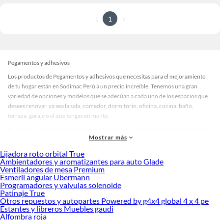
1
Pegamentos y adhesivos
Los productos de Pegamentos y adhesivos que necesitas para el mejoramiento
de tu hogar están en Sodimac Perú a un precio increíble. Tenemos una gran
variedad de opciones y modelos que se adecúan a cada uno de los espacios que
desees renovar, ya sea la sala, comedor, dormitorio, oficina, cocina, baño,
terraza, garaje o el que tengas en mente.
En nuestra categoría Pegamentos y adhesivos encontrarás modelos en diversos
Mostrar más
materiales, medidas, colores y demás características específicas de tu
preferencia. Recuerda que solo en Sodimac Perú contamos con todo lo
Lijadora roto orbital True
necesario para cada uno de tus proyectos en las mejores marcas de calidad y con
Ambientadores y aromatizantes para auto Glade
Ventiladores de mesa Premium
garantía.
Esmeril angular Ubermann
Precios de Pegamentos y adhesivos en Sodimac Perú
Programadores y valvulas solenoide
Patinaje True
Si buscar ahorrar, estás en la tienda correcta porque en Sodimac tenemos
Otros repuestos y autopartes Powered by g4x4 global 4 x 4 pe
nuestra política de precios bajos garantizados en Pegamentos y adhesivos, así
Estantes y libreros Muebles gaudi
que no dudes más y compra online este producto con sus complementos para
Alfombra roja