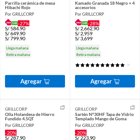
Parrilla cerámica de mesa
Kamado Granada 18 Negro + 4
Hibachi Rojo
accesorios
Por GRILLCORP
Por GRILLCORP
-27%
-28%
S/
584.90
S/
2,662.90
S/
649.90
S/
2,959
S/
799.90
S/
3,699
Llega mañana
Llega mañana
Retira mañana
Retira mañana
(1)
Agregar
Agregar
GRILLCORP
GRILLCORP
Olla Holandesa de Hierro
Sartén N°30HF Tapa de Vidrio
Fundido 4.5QT
Templado Mango de Goma
Por GRILLCORP
Por GRILLCORP
-20%
-20%
S/
287.90
S/
223.90