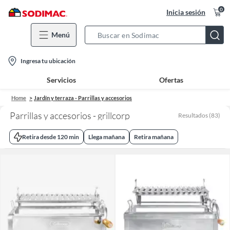
0
Inicia sesión
Menú
Search
Bar
location-
Ingresa tu ubicación
icon
Servicios
Ofertas
Home
Jardín y terraza - Parrillas y accesorios
Parrillas y accesorios - grillcorp
Resultados
(
83
)
Retira desde 120 min
Llega mañana
Retira mañana