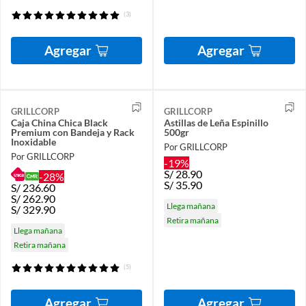
(3)
Agregar
Agregar
GRILLCORP
GRILLCORP
Caja China Chica Black
Astillas de Leña Espinillo
Premium con Bandeja y Rack
500gr
Inoxidable
Por GRILLCORP
Por GRILLCORP
-19%
S/
28.90
-28%
S/
35.90
S/
236.60
S/
262.90
Llega mañana
S/
329.90
Retira mañana
Llega mañana
Retira mañana
(5)
Agregar
Agregar