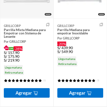
GRILLCORP
GRILLCORP
Parrilla Mixta Mediana para
Parrilla Mediana para
Empotrar con Sistema de
empotrar Inoxidable
Levante
Por GRILLCORP
Por GRILLCORP
-20%
S/
439.90
-28%
S/
549.90
S/
157.90
S/
175.90
Llega mañana
S/
219.90
Retira mañana
Llega mañana
Retira mañana
(1)
(3)
Agregar
Agregar