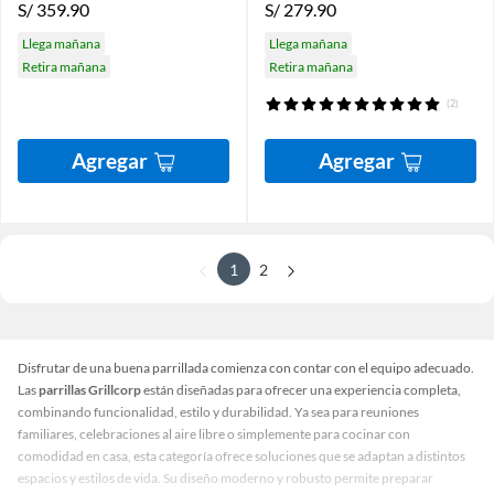
S/
359.90
S/
279.90
Llega mañana
Llega mañana
Retira mañana
Retira mañana
(2)
Agregar
Agregar
1
2
Disfrutar de una buena parrillada comienza con contar con el equipo adecuado.
Las
parrillas Grillcorp
están diseñadas para ofrecer una experiencia completa,
combinando funcionalidad, estilo y durabilidad. Ya sea para reuniones
familiares, celebraciones al aire libre o simplemente para cocinar con
comodidad en casa, esta categoría ofrece soluciones que se adaptan a distintos
espacios y estilos de vida. Su diseño moderno y robusto permite preparar