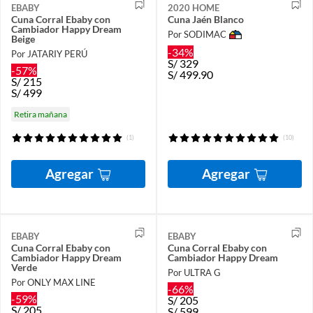
EBABY
2020 HOME
Cuna Corral Ebaby con
Cuna Jaén Blanco
Cambiador Happy Dream
Por SODIMAC
Beige
-34%
Por JATARIY PERÚ
S/
329
-57%
S/
499.90
S/
215
S/
499
Retira mañana
(1)
(10)
Agregar
Agregar
EBABY
EBABY
Cuna Corral Ebaby con
Cuna Corral Ebaby con
Cambiador Happy Dream
Cambiador Happy Dream
Verde
Por ULTRA G
Por ONLY MAX LINE
-66%
-59%
S/
205
S/
205
S/
599