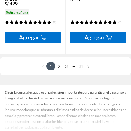
S/
499
Retira mañana
(1)
(2)
Agregar
Agregar
...
1
2
3
31
Elegir la cuna adecuada es una decisión importante para garantizar el descanso y
la seguridad del bebé. Las
cunas
ofrecen un espacio cómodo y protegido,
pensado para acompañar las primeras etapas del crecimiento. Esta categoría
incluye modelos que se adaptan a distintos estilos de decoración, necesidades de
espacio y preferencias familiares. Desde diseños clásicos en madera hasta
opciones modernas con acabados blancos, grises o tonos pastel, hay una
variedad pensada para cada ambiente.