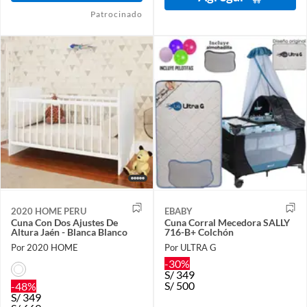
Patrocinado
2020 HOME PERU
EBABY
Cuna Con Dos Ajustes De
Cuna Corral Mecedora SALLY
Altura Jaén - Blanca Blanco
716-B+ Colchón
Por 2020 HOME
Por ULTRA G
-30%
S/
349
S/
500
-48%
S/
349