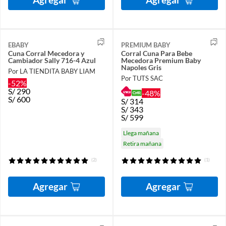
EBABY
PREMIUM BABY
Cuna Corral Mecedora y
Corral Cuna Para Bebe
Cambiador Sally 716-4 Azul
Mecedora Premium Baby
Napoles Gris
Por LA TIENDITA BABY LIAM
Por TUTS SAC
-52%
S/
290
-48%
S/
600
S/
314
S/
343
S/
599
Llega mañana
Retira mañana
(2)
(1)
Agregar
Agregar