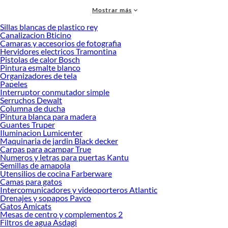
Además del diseño, las cunas se diferencian por su funcionalidad. Algunas
Mostrar más
incluyen barandas móviles, ruedas, compartimentos inferiores o posibilidad de
Sillas blancas de plastico rey
convertirse en camas infantiles. Esto permite que el mueble evolucione junto
Canalizacion Bticino
con el niño, ofreciendo mayor durabilidad y valor a largo plazo. También hay
Camaras y accesorios de fotografia
modelos compactos ideales para espacios reducidos, así como versiones más
Hervidores electricos Tramontina
Pistolas de calor Bosch
amplias para quienes buscan mayor comodidad. La elección dependerá del uso
Pintura esmalte blanco
que se le quiera dar y del entorno en el que se instalará.
Organizadores de tela
Papeles
Si estás preparando el cuarto del bebé o renovando el mobiliario infantil, esta
Interruptor conmutador simple
categoría es una excelente opción para comenzar. Las cunas combinan
Serruchos Dewalt
seguridad, diseño y practicidad, posicionándose como una alternativa confiable
Columna de ducha
frente a otras soluciones de descanso. Descubre cuál se adapta mejor a ti y
Pintura blanca para madera
Guantes Truper
conoce más sobre sus beneficios. Explora nuestras colecciones disponibles y
Iluminacion Lumicenter
encuentra el modelo que acompañará a tu bebé en sus primeros sueños.
Maquinaria de jardin Black decker
Carpas para acampar True
Calculadoras
Numeros y letras para puertas Kantu
Humidificadores
Semillas de amapola
Corral de Bebé
Utensilios de cocina Farberware
Mecedoras para bebés
Camas para gatos
Sillas de Comer
Intercomunicadores y videoporteros Atlantic
Pinturas Acrílicas y Acuarelas
Drenajes y sopapos Pavco
Baño bebé
Gatos Amicats
Cuna Colecho
Mesas de centro y complementos 2
Filtros de agua Asdagi
Rodilleras