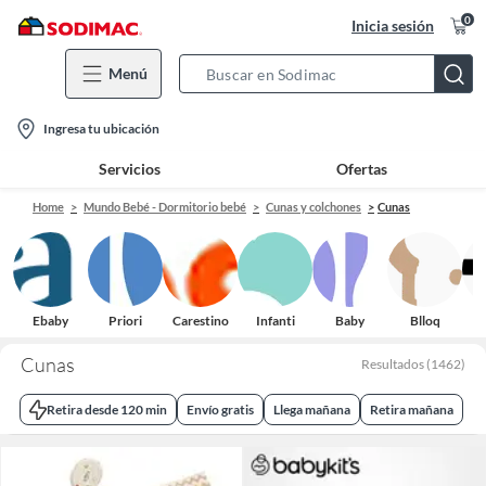
0
Inicia sesión
Menú
Search
Bar
location-
Ingresa tu ubicación
icon
Servicios
Ofertas
Home
Mundo Bebé - Dormitorio bebé
Cunas y colchones
Cunas
Ebaby
Priori
Carestino
Infanti
Baby
Blloq
Ba
Cunas
Resultados
(
1462
)
Retira desde 120 min
Envío gratis
Llega mañana
Retira mañana