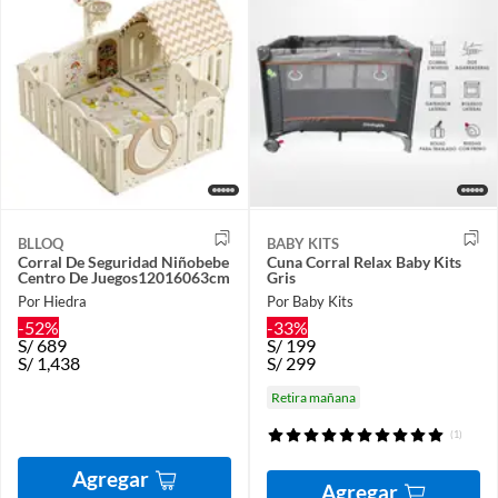
BLLOQ
BABY KITS
Corral De Seguridad Niñobebe
Cuna Corral Relax Baby Kits
Centro De Juegos12016063cm
Gris
Por Hiedra
Por Baby Kits
-52%
-33%
S/
689
S/
199
S/
1,438
S/
299
Retira mañana
(1)
Agregar
Agregar