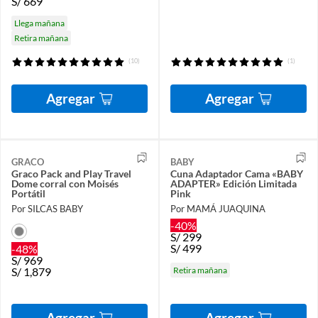
S/
669
Llega mañana
Retira mañana
(10)
(1)
Agregar
Agregar
GRACO
BABY
Graco Pack and Play Travel
Cuna Adaptador Cama «BABY
Dome corral con Moisés
ADAPTER» Edición Limitada
Portátil
Pink
Por SILCAS BABY
Por MAMÁ JUAQUINA
-40%
S/
299
S/
499
-48%
S/
969
S/
1,879
Retira mañana
Agregar
Agregar