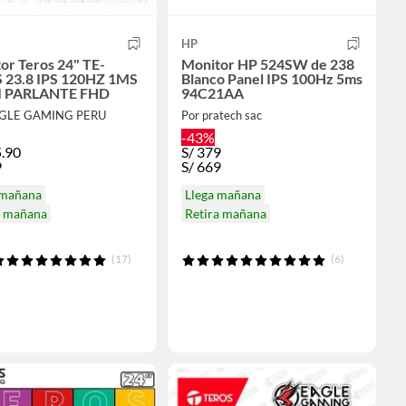
HP
or Teros 24" TE-
Monitor HP 524SW de 238
 23.8 IPS 120HZ 1MS
Blanco Panel IPS 100Hz 5ms
 PARLANTE FHD
94C21AA
AGLE GAMING PERU
Por pratech sac
-43%
.90
S/
379
9
S/
669
 mañana
Llega mañana
a mañana
Retira mañana
(17)
(6)