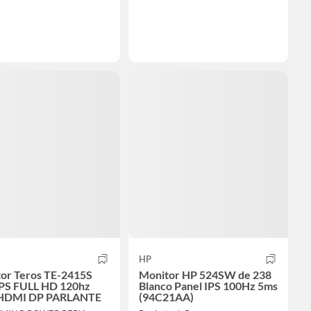
HP
or Teros TE-2415S
Monitor HP 524SW de 238
IPS FULL HD 120hz
Blanco Panel IPS 100Hz 5ms
HDMI DP PARLANTE
(94C21AA)