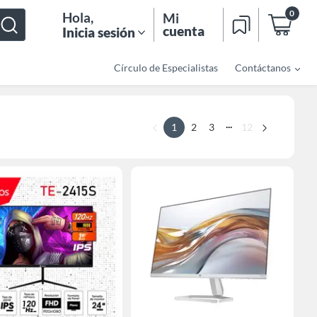
0
Hola
,
Mi
cuenta
Inicia sesión
Círculo de Especialistas
Contáctanos
...
1
2
3
12