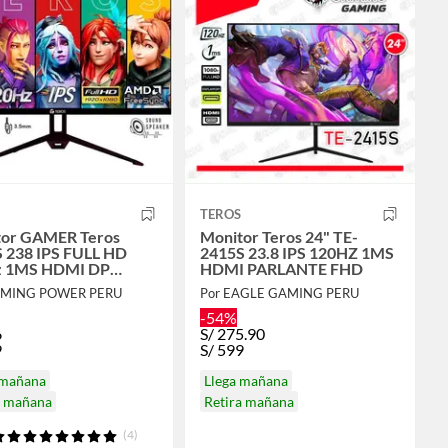
TEROS
tor GAMER Teros
Monitor Teros 24" TE-
 238 IPS FULL HD
2415S 23.8 IPS 120HZ 1MS
z 1MS HDMI DP
HDMI PARLANTE FHD
ANTE
AMING POWER PERU
Por EAGLE GAMING PERU
-54%
6
S/
275.90
9
S/
599
 mañana
Llega mañana
a mañana
Retira mañana
(4)