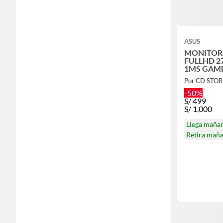
ASUS
MONITOR
FULLHD 27
1MS GAME
VY279HG
Por CD STOR
-50%
S/
499
S/
1,000
Llega maña
Retira mañ