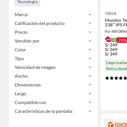
Tecnología
TEROS
Marca
Monitor T
Calificación del producto
238″ IPS 
Precio
-29%
Vendido por
S/
249
S/
269
Color
S/
349
Tipo
Llega maña
Velocidad de imagen
Retira desd
Ancho
Dimensiones
Largo
Compatible con
Características de la pantalla