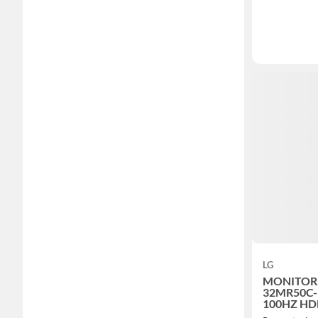
LG
MONITOR L
32MR50C-
100HZ HD