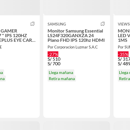
SAMSUNG
VIEWS
 GAMER
Monitor Samsung Essential
MONI
 " IPS 120HZ
LS24F320GANXZA 24
LED 
PLUS EYE CARE
Plano FHD IPS 120hz HDMI
1MS
R
E
Por Corporacion Luzmar S.A.C
Por S
-27%
-35%
S/
510
S/
31
S/
700
S/
48
na
Llega mañana
Llega
ana
Retira mañana
Retir