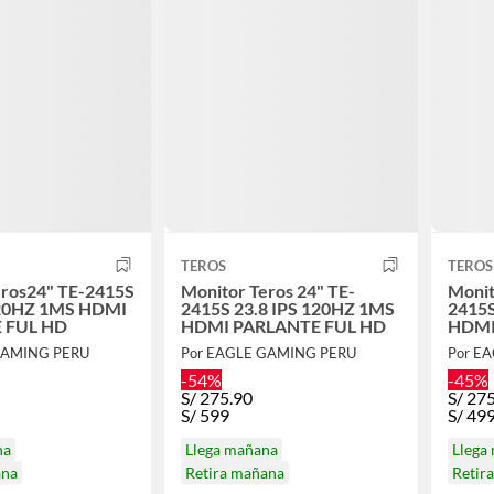
TEROS
TEROS
eros24" TE-2415S
Monitor Teros 24" TE-
Monit
120HZ 1MS HDMI
2415S 23.8 IPS 120HZ 1MS
2415S
 FUL HD
HDMI PARLANTE FUL HD
HDMI
GAMING PERU
Por EAGLE GAMING PERU
Por E
-54%
-45%
S/
275.90
S/
275
S/
599
S/
49
na
Llega mañana
Llega
ana
Retira mañana
Retir