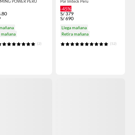
AMING POWER PERU
Por Imteck Peru
-45%
.80
S/
379
9
S/
690
 mañana
Llega mañana
a mañana
Retira mañana
(2)
(52)