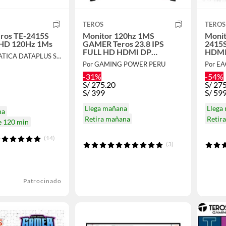
TEROS
TEROS
eros TE-2415S
Monitor 120hz 1MS
Monit
FHD 120Hz 1Ms
GAMER Teros 23.8 IPS
2415S
FULL HD HDMI DP
HDMI
Por INFORMATICA DATAPLUS SAC
PARLANTE
Por GAMING POWER PERU
Por E
-31%
-54%
S/
275.20
S/
275
S/
399
S/
59
Llega mañana
Llega
na
Retira mañana
Retir
e 120 min
(14)
(3)
Patrocinado