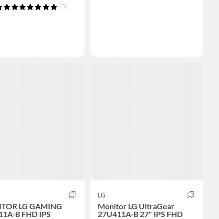
(3)
LG
TOR LG GAMING
Monitor LG UltraGear
11A-B FHD IPS
27U411A-B 27" IPS FHD