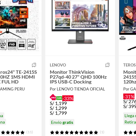
LENOVO
TEROS
eros24" TE-2415S
Monitor ThinkVision
Moni
120HZ 1MS HDMI
P27qd-40 27" QHD 100Hz
2415S
 FUL HD
IPS USB-C Docking
120h
PARL
GAMING PERU
Por LENOVO TIENDA OFICIAL
Por G
-31%
-33%
S/
27
S/
1,199
S/
39
S/
1,299
S/
1,799
na
Llega
ana
Retir
Envío
gratis
(11)
(1)