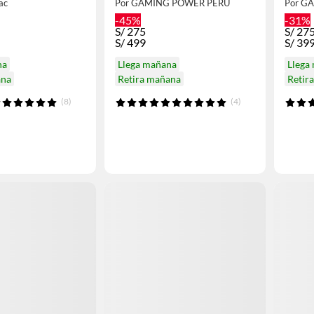
ac
Por GAMING POWER PERU
Por G
-45%
-31%
S/
275
S/
275
S/
499
S/
39
na
Llega mañana
Llega
ana
Retira mañana
Retir
(8)
(4)