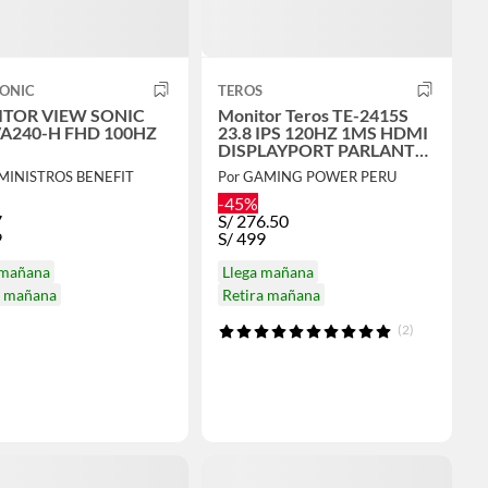
ONIC
TEROS
TOR VIEW SONIC
Monitor Teros TE-2415S
VA240-H FHD 100HZ
23.8 IPS 120HZ 1MS HDMI
DISPLAYPORT PARLANTE
FUL HD FBF
UMINISTROS BENEFIT
Por GAMING POWER PERU
-45%
7
S/
276.50
9
S/
499
 mañana
Llega mañana
a mañana
Retira mañana
(2)