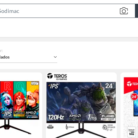
Search
Bar
r
:
ados