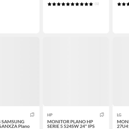
(1)
HP
LG
24 SAMSUNG
MONITOR PLANO HP
MONI
GANXZA Plano
SERIE 5 524SW 24" IPS
27U4