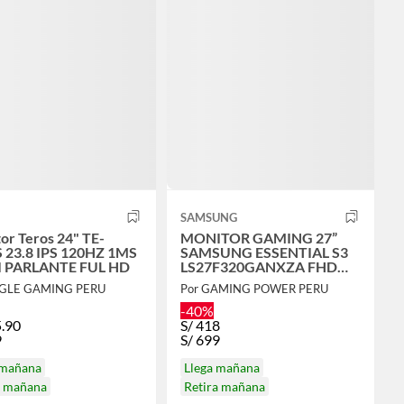
SAMSUNG
or Teros 24" TE-
MONITOR GAMING 27”
 23.8 IPS 120HZ 1MS
SAMSUNG ESSENTIAL S3
 PARLANTE FUL HD
LS27F320GANXZA FHD
120HZ HDMI
AGLE GAMING PERU
Por GAMING POWER PERU
-40%
.90
S/
418
9
S/
699
 mañana
Llega mañana
a mañana
Retira mañana