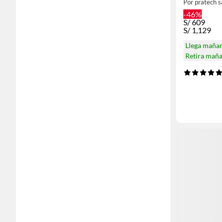
Por pratech s
-46%
S/
609
S/
1,129
Llega maña
Retira mañ