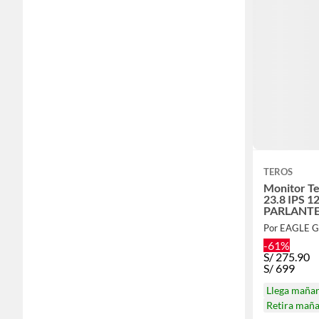
TEROS
Monitor T
23.8 IPS 
PARLANTE
Por EAGLE 
-61%
S/
275.90
S/
699
Llega maña
Retira mañ