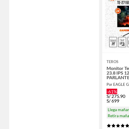
TEROS
Monitor T
23.8 IPS 
PARLANTE
Por EAGLE 
-61%
S/
275.90
S/
699
Llega maña
Retira mañ