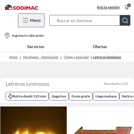
0
Inicia sesión
Menú
Search
Bar
location-
Ingresa tu ubicación
icon
Servicios
Ofertas
Home
Decohogar - Iluminación
Cintas y luces led
Letreros luminosos
Letreros luminosos
Resultados
(
34
)
Retira desde 120 min
Llega hoy
Envío gratis
Llega mañana
Retira