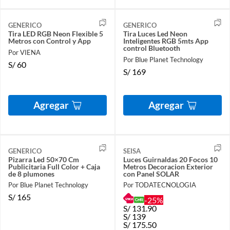
GENERICO
GENERICO
Tira LED RGB Neon Flexible 5
Tira Luces Led Neon
Metros con Control y App
Inteligentes RGB 5mts App
control Bluetooth
Por VIENA
Por Blue Planet Technology
S/
60
S/
169
Agregar
Agregar
GENERICO
SEISA
Pizarra Led 50×70 Cm
Luces Guirnaldas 20 Focos 10
Publicitaria Full Color + Caja
Metros Decoracion Exterior
de 8 plumones
con Panel SOLAR
Por Blue Planet Technology
Por TODATECNOLOGIA
S/
165
-25%
S/
131.90
S/
139
S/
175.50