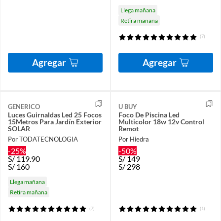
Llega mañana
Retira mañana
(7)
Agregar
Agregar
GENERICO
U BUY
Luces Guirnaldas Led 25 Focos
Foco De Piscina Led
15Metros Para Jardín Exterior
Multicolor 18w 12v Control
SOLAR
Remot
Por TODATECNOLOGIA
Por Hiedra
-25%
-50%
S/
119.90
S/
149
S/
160
S/
298
Llega mañana
Retira mañana
(7)
(1)