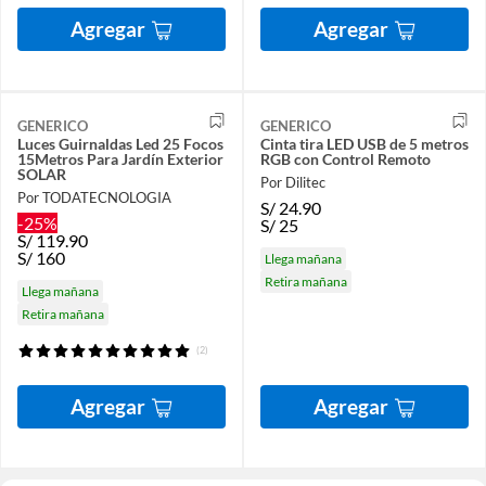
Agregar
Agregar
GENERICO
GENERICO
Luces Guirnaldas Led 25 Focos
Cinta tira LED USB de 5 metros
15Metros Para Jardín Exterior
RGB con Control Remoto
SOLAR
Por Dilitec
Por TODATECNOLOGIA
S/
24.90
-25%
S/
25
S/
119.90
S/
160
Llega mañana
Retira mañana
Llega mañana
Retira mañana
(2)
Agregar
Agregar