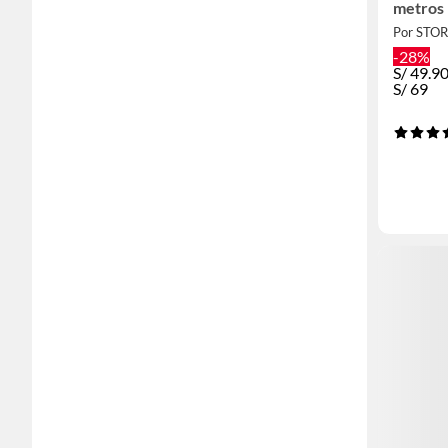
metros
Por STO
-28%
S/
49.9
S/
69