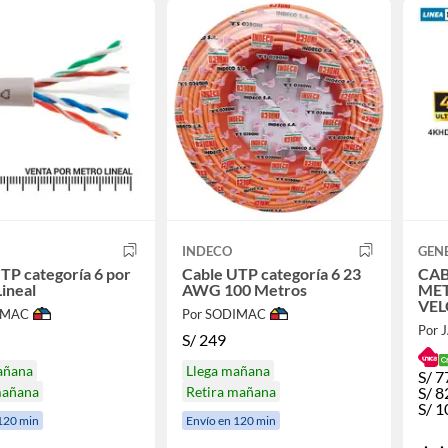
INDECO
GEN
TP categoría 6 por
Cable UTP categoría 6 23
CAB
ineal
AWG 100 Metros
MET
VEL
IMAC
Por SODIMAC
Por 
S/
249
añana
Llega mañana
S/
7
S/
8
mañana
Retira mañana
S/
1
120 min
Envío en 120 min