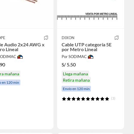
OPE
DIXON
le Audio 2x24 AWG x
Cable UTP categoría 5E
ro Lineal
por Metro Lineal
 SODIMAC
Por SODIMAC
.90
S/
5.50
ira mañana
Llega mañana
Retira mañana
o en 120 min
Envío en 120 min
(3)