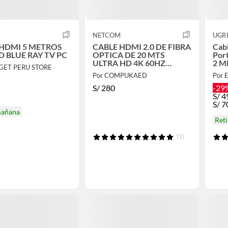
NETCOM
UGR
 HDMI 5 METROS
CABLE HDMI 2.0 DE FIBRA
Cab
D BLUE RAY TV PC
OPTICA DE 20 MTS
Por
ULTRA HD 4K 60HZ
2 M
GET PERU STORE
NETCOM
Por COMPUKAED
Por E
S/
280
-29
S/
4
S/
7
mañana
Ret
(1)