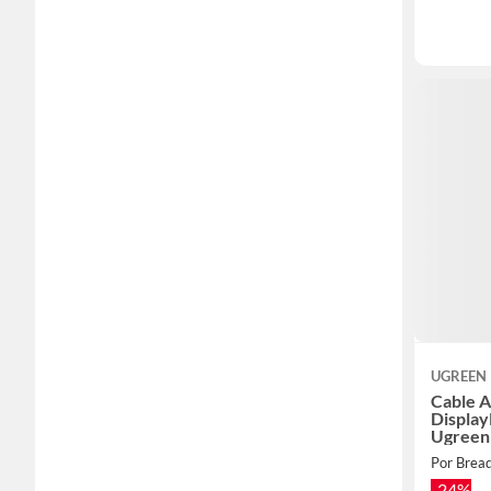
UGREEN
Cable A
Displa
Ugreen
Por Brea
-24%