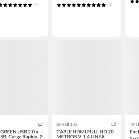
(6)
(6)
GENERICO
TP L
UGREEN USB 2.0 a
CABLE HDMI FULL HD 20
Enc
SB, Carga Rápida, 2
METROS V. 1.4 LINEA
Por