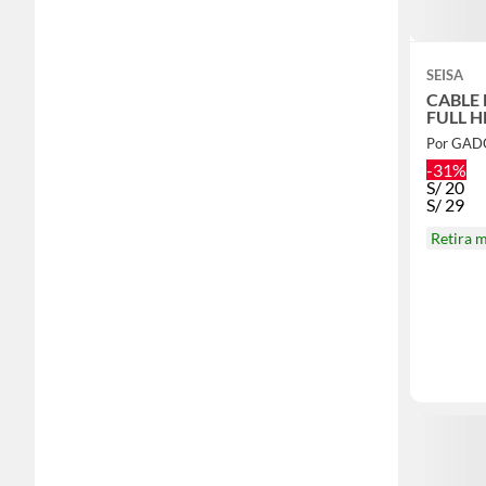
SEISA
CABLE
FULL H
Por GAD
-31%
S/
20
S/
29
Retira 