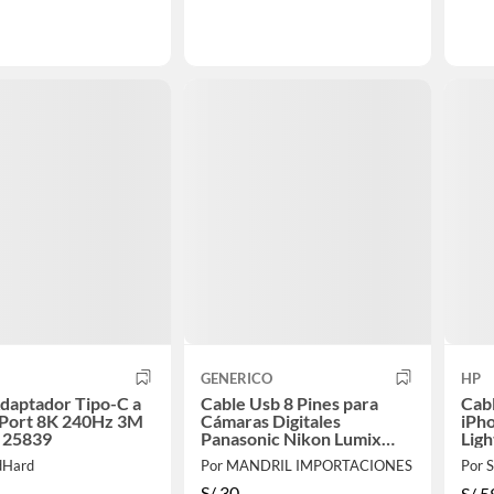
GENERICO
HP
daptador Tipo-C a
Cable Usb 8 Pines para
Cab
yPort 8K 240Hz 3M
Cámaras Digitales
iPh
 25839
Panasonic Nikon Lumix
Lig
Sony
MF
dHard
Por MANDRIL IMPORTACIONES
Por
S/
30
S/
5