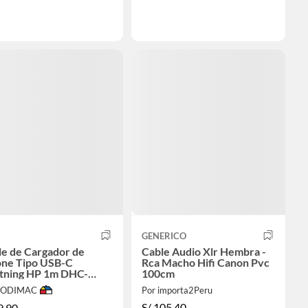
GENERICO
le de Cargador de
Cable Audio Xlr Hembra -
one Tipo USB-C
Rca Macho Hifi Canon Pvc
htning HP 1m DHC-
100cm
102
 SODIMAC
Por importa2Peru
S/
105.40
9.90