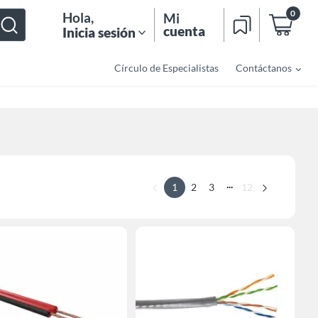
0
Hola
,
Mi
cuenta
Inicia sesión
Círculo de Especialistas
Contáctanos
...
1
2
3
12