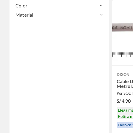
Color
Material
DIXON
Cable U
Metro L
Por SOD
S/
4.90
Llega m
Retira 
Envío en 