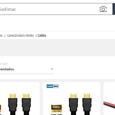
Search
Bar
os
Conectividad y Redes
Cables
r por
:
endados