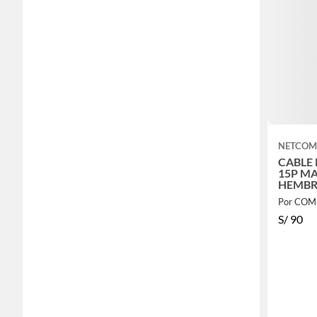
NETCO
CABLE
15P M
HEMBRA 1.8
3X14A
Por CO
S/
90