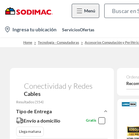
Menú
location-
Ingresa tu ubicación
Servicios
Ofertas
icon
Home
Tecnología - Computadoras
Accesorios Computación y Periféric
Ordena
Recom
Conectividad y Redes
Cables
Resultados
(
554
)
Tipo de Entrega
Envío a domicilio
Gratis
Llega mañana