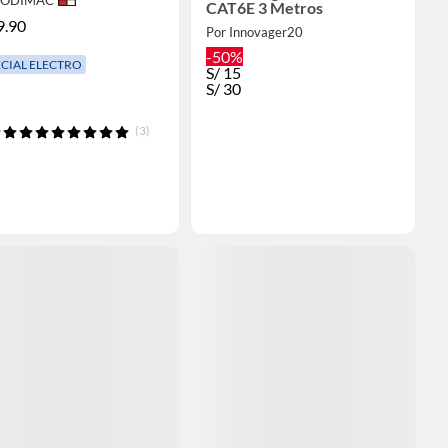
CAT6E 3 Metros
9.90
Por Innovager20
-50%
ECIAL ELECTRO
S/
15
S/
30
(3)