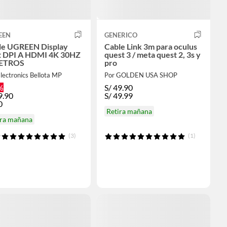
EEN
GENERICO
le UGREEN Display
Cable Link 3m para oculus
t DPI A HDMI 4K 30HZ
quest 3 / meta quest 2, 3s y
ETROS
pro
lectronics Bellota MP
Por GOLDEN USA SHOP
%
S/
49.90
9.90
S/
49.99
0
Retira mañana
ira mañana
(3)
(1)