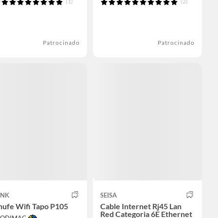
(1)
(2)
Patrocinado
Patrocinado
INK
SEISA
hufe Wifi Tapo P105
Cable Internet Rj45 Lan
Red Categoria 6E Ethernet
 SODIMAC