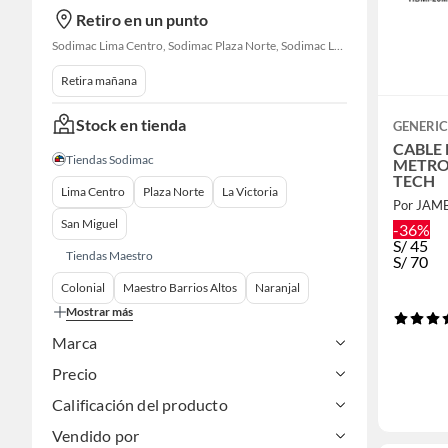
Retiro en un punto
Sodimac Lima Centro, Sodimac Plaza Norte, Sodimac La Victoria, Sodimac San Miguel, Sodimac S. J. Lurigancho, Sodimac Chacarilla, Sodimac Av. La Molina, Sodimac Colonial, Maestro Barrios Altos, Sodimac Naranjal
Retira mañana
Stock en tienda
GENERI
CABLE 
Tiendas Sodimac
METROS
TECH
Lima Centro
Plaza Norte
La Victoria
Por JAM
San Miguel
-36%
S/
45
Tiendas Maestro
S/
70
Colonial
Maestro Barrios Altos
Naranjal
Mostrar más
Marca
Precio
Calificación del producto
Vendido por