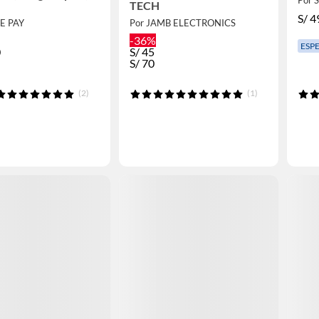
TECH
S/
4
RE PAY
Por JAMB ELECTRONICS
-36%
ESP
0
S/
45
S/
70
(2)
(1)