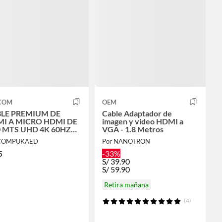
COM
OEM
LE PREMIUM DE
Cable Adaptador de
I A MICRO HDMI DE
imagen y video HDMI a
0 MTS UHD 4K 60HZ
VGA - 1.8 Metros
TCOM
 COMPUKAED
Por NANOTRON
5
-33%
S/
39.90
S/
59.90
Retira mañana
(4)