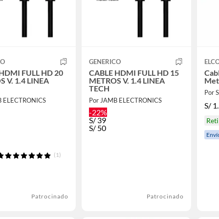
CO
GENERICO
ELC
HDMI FULL HD 20
CABLE HDMI FULL HD 15
Cab
 V. 1.4 LINEA
METROS V. 1.4 LINEA
Met
TECH
Por
B ELECTRONICS
Por JAMB ELECTRONICS
S/
1
-22%
S/
39
Ret
S/
50
Enví
(1)
Patrocinado
Patrocinado