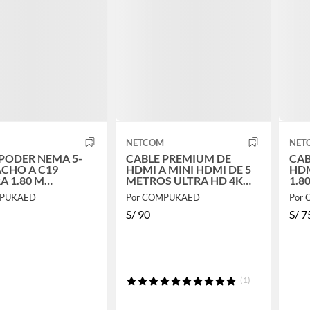
M
NETCOM
NET
 PODER NEMA 5-
CABLE PREMIUM DE
CAB
ACHO A C19
HDMI A MINI HDMI DE 5
HDM
0 M
METROS ULTRA HD 4K
1.8
WG 15A NETCOM
60HZ NETCOM
NE
MPUKAED
Por COMPUKAED
Por
S/
90
S/
7
(1)