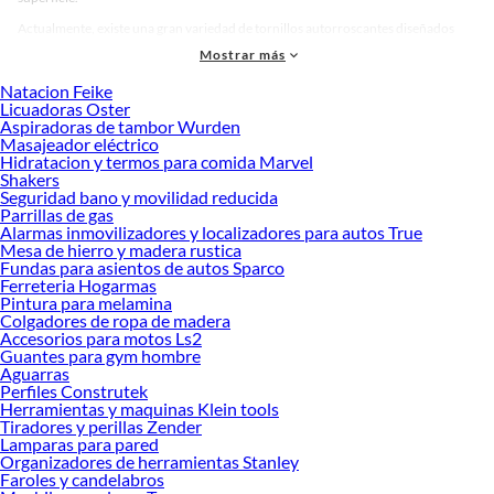
Actualmente, existe una gran variedad de tornillos autorroscantes diseñados
para distintas aplicaciones. Puedes encontrar opciones para madera, metal o
Mostrar más
plástico, cada una con acabados que aseguran resistencia y protección contra la
Natacion Feike
corrosión. También hay modelos con cabezas planas, redondeadas o
Licuadoras Oster
hexagonales, disponibles en diferentes tamaños y colores para adaptarse a
Aspiradoras de tambor Wurden
proyectos decorativos o funcionales. Esta diversidad permite seleccionar el
Masajeador eléctrico
Hidratacion y termos para comida Marvel
tornillo perfecto según el tipo de material y la exigencia del trabajo.
Shakers
Invertir en tornillos autorroscantes de calidad significa optimizar tiempo y
Seguridad bano y movilidad reducida
Parrillas de gas
esfuerzo. Un buen diseño asegura una instalación firme, reduce el riesgo de
Alarmas inmovilizadores y localizadores para autos True
fallos y prolonga la vida útil de la estructura. Explora nuestras colecciones
Mesa de hierro y madera rustica
disponibles y descubre cuál se adapta mejor a ti. Conoce más sobre sus
Fundas para asientos de autos Sparco
beneficios y elige la opción que hará que tus proyectos sean más seguros y
Ferreteria Hogarmas
Pintura para melamina
eficientes.
Colgadores de ropa de madera
Complementa tu compra con estos productos:
Accesorios para motos Ls2
Guantes para gym hombre
Tornillos
Aguarras
Armella
Perfiles Construtek
Roscalatas
Herramientas y maquinas Klein tools
Tornillo Métrico
Tiradores y perillas Zender
Lamparas para pared
Autoperforante
Organizadores de herramientas Stanley
Tornillos Mariposa
Faroles y candelabros
Tornillos para madera