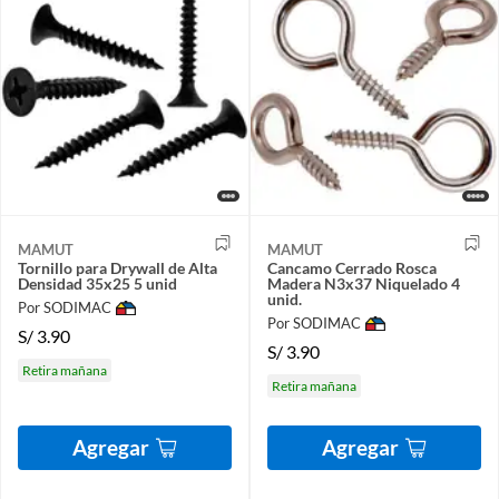
MAMUT
MAMUT
Tornillo para Drywall de Alta
Cancamo Cerrado Rosca
Densidad 35x25 5 unid
Madera N3x37 Niquelado 4
unid.
Por SODIMAC
Por SODIMAC
S/
3.90
S/
3.90
Retira mañana
Retira mañana
Agregar
Agregar