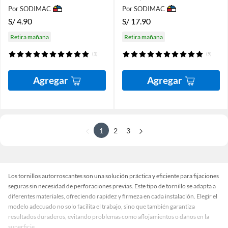
Por SODIMAC
Por SODIMAC
S/
4.90
S/
17.90
Retira mañana
Retira mañana
(1)
(9)
Agregar
Agregar
1
2
3
Los tornillos autorroscantes son una solución práctica y eficiente para fijaciones
seguras sin necesidad de perforaciones previas. Este tipo de tornillo se adapta a
diferentes materiales, ofreciendo rapidez y firmeza en cada instalación. Elegir el
modelo adecuado no solo facilita el trabajo, sino que también garantiza
resultados duraderos, evitando problemas como aflojamientos o daños en la
superficie.