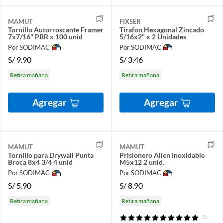
MAMUT
FIXSER
Tornillo Autorroscante Framer
Tirafon Hexagonal Zincado
7x7/16" PBR x 100 unid
5/16x2" x 2 Unidades
Por SODIMAC
Por SODIMAC
S/
9.90
S/
3.46
Retira mañana
Retira mañana
Agregar
Agregar
MAMUT
MAMUT
Tornillo para Drywall Punta
Prisionero Allen Inoxidable
Broca 8x4 3/4 4 unid
M5x12 2 unid.
Por SODIMAC
Por SODIMAC
S/
5.90
S/
8.90
Retira mañana
Retira mañana
(1)