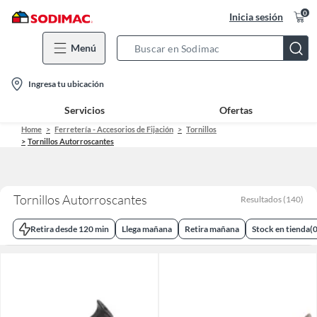
0
Inicia sesión
Menú
Search
Bar
location-
Ingresa tu ubicación
icon
Servicios
Ofertas
Home
Ferretería - Accesorios de Fijación
Tornillos
Tornillos Autorroscantes
Tornillos Autorroscantes
Resultados
(
140
)
Retira desde 120 min
Llega mañana
Retira mañana
Stock en tienda
(