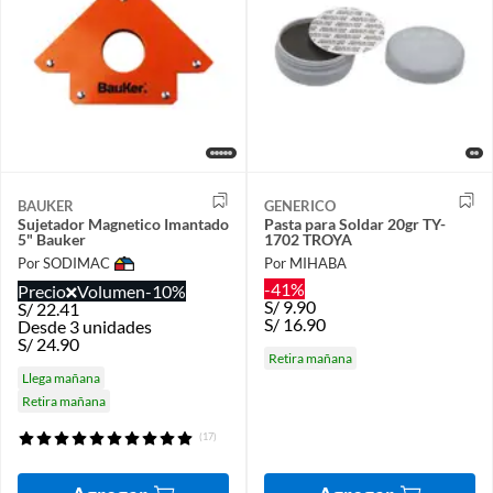
BAUKER
GENERICO
Sujetador Magnetico Imantado
Pasta para Soldar 20gr TY-
5" Bauker
1702 TROYA
Por SODIMAC
Por MIHABA
-41%
Precio
Volumen
-10%
S/
9.90
S/
22.41
S/
16.90
Desde 3 unidades
S/
24.90
Retira mañana
Llega mañana
Retira mañana
(17)