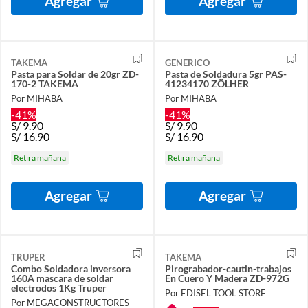
Agregar
Agregar
TAKEMA
GENERICO
Pasta para Soldar de 20gr ZD-
Pasta de Soldadura 5gr PAS-
170-2 TAKEMA
41234170 ZÖLHER
Por MIHABA
Por MIHABA
-41%
-41%
S/
9.90
S/
9.90
S/
16.90
S/
16.90
Retira mañana
Retira mañana
Agregar
Agregar
TRUPER
TAKEMA
Combo Soldadora inversora
Pirograbador-cautin-trabajos
160A mascara de soldar
En Cuero Y Madera ZD-972G
electrodos 1Kg Truper
Por EDISEL TOOL STORE
Por MEGACONSTRUCTORES