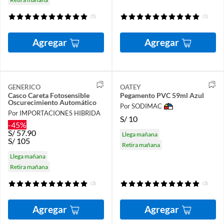
(5)
(1)
Agregar
Agregar
GENERICO
OATEY
Casco Careta Fotosensible
Pegamento PVC 59ml Azul
Oscurecimiento Automático
Por SODIMAC
Por IMPORTACIONES HIBRIDA
S/
10
-45%
S/
57.90
Llega mañana
S/
105
Retira mañana
Llega mañana
Retira mañana
(3)
(3)
Agregar
Agregar