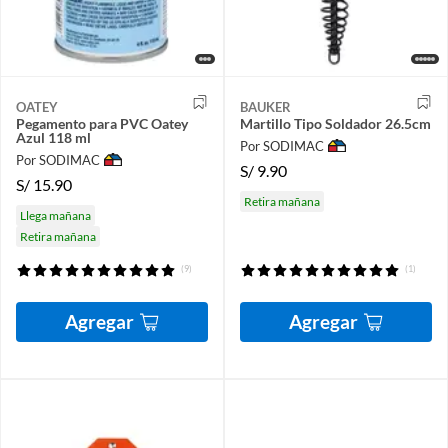
OATEY
BAUKER
Pegamento para PVC Oatey
Martillo Tipo Soldador 26.5cm
Azul 118 ml
Por SODIMAC
Por SODIMAC
S/
9.90
S/
15.90
Retira mañana
Llega mañana
Retira mañana
(9)
(1)
Agregar
Agregar