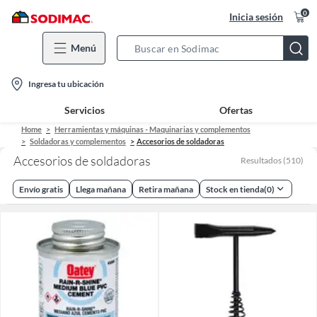
0
Inicia sesión
Menú
Search
Bar
location-
Ingresa tu ubicación
icon
Servicios
Ofertas
Home
Herramientas y máquinas - Maquinarias y complementos
Soldadoras y complementos
Accesorios de soldadoras
Accesorios de soldadoras
Resultados
(
510
)
Envío gratis
Llega mañana
Retira mañana
Stock en tienda
(
0
)