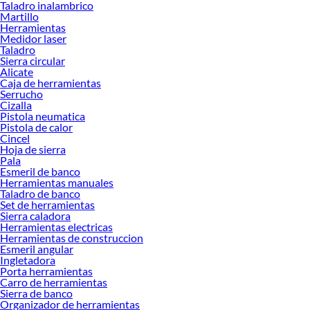
Taladro inalambrico
que termines tu proyecto al 100% a un costo económico. Además, elige entre las
Martillo
opciones de delivery o recojo en tienda.
Herramientas
Medidor laser
Las mejores marcas de Accesorios de soldadoras
Taladro
Sierra circular
Sabemos que la calidad, confianza y seguridad son factores importantes al
Alicate
momento de decidir qué modelo comprar, por ello contamos con una amplia
Caja de herramientas
oferta de marcas prestigiosas y reconocidas en Accesorios de soldadoras. De
Serrucho
Cizalla
esta manera, inviertes en durabilidad, rendimiento, excelencia y satisfacción
Pistola neumatica
garantizada. ¡Lleva más por menos!
Pistola de calor
Cincel
Complementa tu compra con estos productos:
Hoja de sierra
Soldadoras y complementos
Pala
Maquina de soldar
Esmeril de banco
Herramientas manuales
Electrodos y Alambres para soldar
Taladro de banco
Elementos de protección para el soldador
Set de herramientas
Máscaras de soldar
Sierra caladora
Herramientas electricas
Herramientas de construccion
Esmeril angular
Ingletadora
Porta herramientas
Carro de herramientas
Sierra de banco
Organizador de herramientas