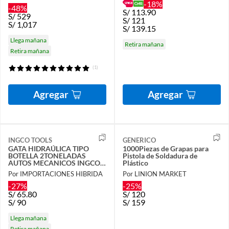
-18%
-48%
S/
113.90
S/
529
S/
121
S/
1,017
S/
139.15
Llega mañana
Retira mañana
Retira mañana
(1)
Agregar
Agregar
INGCO TOOLS
GENERICO
GATA HIDRAÚLICA TIPO
1000Piezas de Grapas para
BOTELLA 2TONELADAS
Pistola de Soldadura de
AUTOS MECANICOS INGCO -
Plástico
HBJ202
Por IMPORTACIONES HIBRIDA
Por LINION MARKET
-27%
-25%
S/
65.80
S/
120
S/
90
S/
159
Llega mañana
Retira mañana