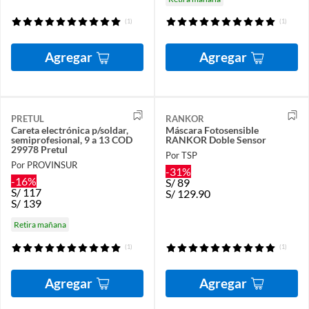
(1)
(1)
Agregar
Agregar
PRETUL
RANKOR
Careta electrónica p/soldar,
Máscara Fotosensible
semiprofesional, 9 a 13 COD
RANKOR Doble Sensor
29978 Pretul
Por TSP
Por PROVINSUR
-31%
-16%
S/
89
S/
117
S/
129.90
S/
139
Retira mañana
(1)
(1)
Agregar
Agregar