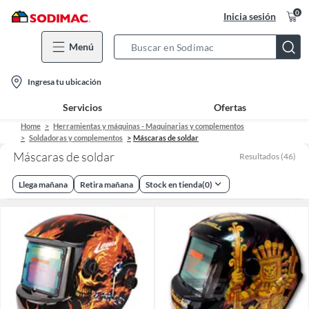
0
Inicia sesión
Menú
Search
Bar
location-
Ingresa tu ubicación
icon
Servicios
Ofertas
Home
Herramientas y máquinas - Maquinarias y complementos
Soldadoras y complementos
Máscaras de soldar
Máscaras de soldar
Resultados
(
46
)
Llega mañana
Retira mañana
Stock en tienda
(
0
)