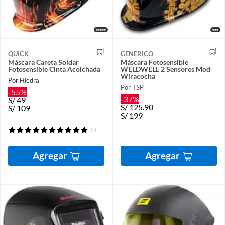
QUICK
GENERICO
Máscara Careta Soldar
Máscara Fotosensible
Fotosensible Cinta Acolchada
WELDWELL 2 Sensores Mod
Wiracocha
Por Hiedra
Por TSP
-55%
-37%
S/
49
S/
125.90
S/
109
S/
199
(5)
Agregar
Agregar