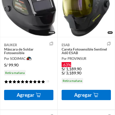
BAUKER
ESAB
Máscara de Soldar
Careta Fotosensible Sentinel
Fotosensible
A60 ESAB
Por SODIMAC
Por PROVINSUR
-63%
S/
99.90
S/
1,189.90
S/
3,189.90
Retira mañana
Retira mañana
(2)
Agregar
Agregar