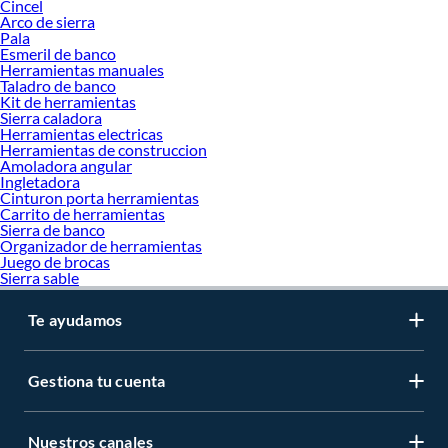
Cincel
Hidrolavadora
Arco de sierra
Taladro inalambrico
Pala
Martillo
Esmeril de banco
Herramientas
Herramientas manuales
Nivelador laser
Taladro de banco
Taladro
Kit de herramientas
Sierra caladora
Sierra circular
Herramientas electricas
Alicate
Herramientas de construccion
Caja de herramientas
Amoladora angular
Serrucho
Ingletadora
Cizalla
Cinturon porta herramientas
Pistola de impacto
Carrito de herramientas
Pistola de calor
Sierra de banco
Cincel
Organizador de herramientas
Juego de brocas
Hoja de sierra
Sierra sable
Pala
Esmeril de banco
Herramientas manuales
Te ayudamos
Taladro de banco
Set de herramientas
Sierra caladora
Gestiona tu cuenta
Herramientas electricas
Herramientas de construccion
Esmeril angular
Nuestros canales
Ingletadora