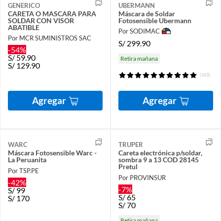
GENERICO
UBERMANN
CARETA O MASCARA PARA
Máscara de Soldar
SOLDAR CON VISOR
Fotosensible Ubermann
ABATIBLE
Por SODIMAC
Por MCR SUMINISTROS SAC
S/
299.90
-54%
S/
59.90
Retira mañana
S/
129.90
(163)
Agregar
Agregar
WARC
TRUPER
Máscara Fotosensible Warc -
Careta electrónica p/soldar,
La Peruanita
sombra 9 a 13 COD 28145
Pretul
Por TSP.PE
Por PROVINSUR
-42%
-7%
S/
99
S/
65
S/
170
S/
70
Retira mañana