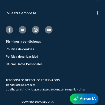
Porta herramientas
Carro de herramientas
Sierra de banco
Nuestra empresa
Organizador de herramientas
Juego de brocas
Sierra sable
Llaves allen y hexagonales
Rotomartillos Bosch
Rotomartillos Bosch
Rotomartillos Dewalt
Términos y condiciones
Llaves francesas
Política de cookies
Rotomartillos Dewalt
Taladros Bosch
Política de privacidad
Rotomartillos Makita
Rotomartillos Total tools
Oficial Datos Personales
Rotomartillos Total tools
Rotomartillos Bauker
Amoladoras Bosch
Taladros Dewalt
© TODOS LOS DERECHOS RESERVADOS
Rotomartillos Makita
Tiendas del mejoramien
Rotomartillos Bauker
o del hogar S.A - Av. Angamos Este 1805 Int. 2 - Surquillo - Lima
Taladros Inalambricos Bosch
Escaleras Ubermann
AsesorIA
Alicates de presion
COMPRA 100% SEGURA
Discos de desbaste