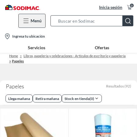
0
Inicia sesión
Menú
Search
Bar
location-
Ingresa tu ubicación
icon
Servicios
Ofertas
Home
Libros, papelería y celebraciones - Artículos de escritorio y papelería
Papeles
Papeles
Resultados
(
92
)
Llega mañana
Retira mañana
Stock en tienda
(
0
)