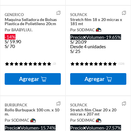
GENERICO
SOLPACK
Maquina Selladora de Bolsas
Stretch film 18 x 20 micras x
Plastica de Polietileno 20cm
181 mt
Por BAABYLUU..
Por SODIMAC
-14%
Precio
Volumen
-19.65%
S/
59.90
S/
20.09
S/
70
Desde 4 unidades
S/
25
(2)
(126)
Agregar
Agregar
BURBUPACK
SOLPACK
Rollo Burbupack 100 cm. x 10
Stretch film Clear 20 x 20
m.
micras x 207 mt
Por SODIMAC
Por SODIMAC
Precio
Volumen
-15.74%
Precio
Volumen
-27.57%