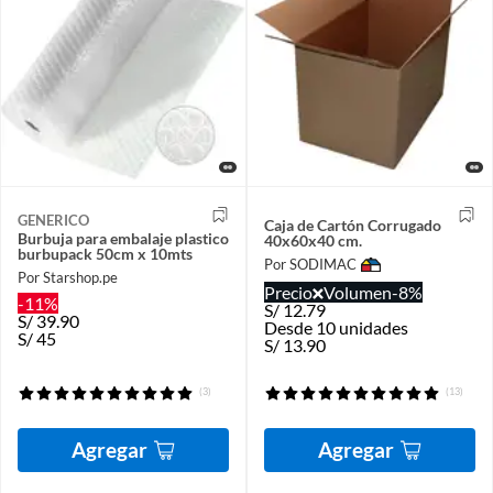
GENERICO
Caja de Cartón Corrugado
Burbuja para embalaje plastico
40x60x40 cm.
burbupack 50cm x 10mts
Por SODIMAC
Por Starshop.pe
Precio
Volumen
-8%
-11%
S/
12.79
S/
39.90
Desde 10 unidades
S/
45
S/
13.90
(3)
(13)
Agregar
Agregar