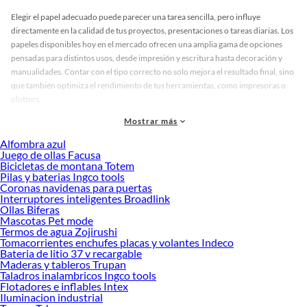
Elegir el papel adecuado puede parecer una tarea sencilla, pero influye
directamente en la calidad de tus proyectos, presentaciones o tareas diarias. Los
papeles disponibles hoy en el mercado ofrecen una amplia gama de opciones
pensadas para distintos usos, desde impresión y escritura hasta decoración y
manualidades. Contar con el tipo correcto no solo mejora el resultado final, sino
que también optimiza el rendimiento de tus herramientas, como impresoras o
plotters.
Dentro de esta categoría encontrarás variedad en gramajes, texturas, colores y
Mostrar más
formatos. Hay papeles lisos ideales para documentos formales, opciones
Alfombra azul
recicladas para quienes buscan sostenibilidad, y papeles especiales para trabajos
Juego de ollas Facusa
creativos. Los papeles también se presentan en tonos clásicos como blanco y
Bicicletas de montana Totem
marfil, así como en colores vivos que aportan personalidad a tus proyectos. Esta
Pilas y baterias Ingco tools
Coronas navidenas para puertas
diversidad permite elegir según el objetivo, el estilo y el tipo de presentación que
Interruptores inteligentes Broadlink
deseas lograr.
Ollas Biferas
Mascotas Pet mode
Para tomar una decisión acertada, es importante considerar el uso que le darás
Termos de agua Zojirushi
al papel, el tipo de impresión que necesitas y el acabado que buscas. Algunos
Tomacorrientes enchufes placas y volantes Indeco
modelos están pensados para impresiones de alta resolución, otros para
Bateria de litio 37 v recargable
escritura manual o trabajos escolares. Esta variedad te permite comparar y elegir
Maderas y tableros Trupan
Taladros inalambricos Ingco tools
con confianza, asegurando que el papel se adapte a tus necesidades específicas.
Flotadores e inflables Intex
Descubre cuál se adapta mejor a ti y conoce más sobre sus beneficios
Iluminacion industrial
explorando nuestras colecciones disponibles.