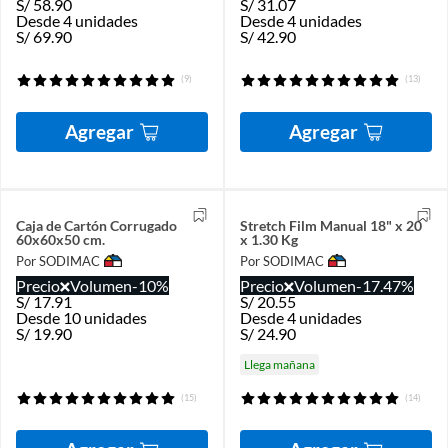
S/
58.90
S/
31.07
Desde 4 unidades
Desde 4 unidades
S/
69.90
S/
42.90
(9)
(13)
Agregar
Agregar
Caja de Cartón Corrugado
Stretch Film Manual 18" x 20
60x60x50 cm.
x 1.30 Kg
Por SODIMAC
Por SODIMAC
Precio
Volumen
-10%
Precio
Volumen
-17.47%
S/
17.91
S/
20.55
Desde 10 unidades
Desde 4 unidades
S/
19.90
S/
24.90
Llega mañana
(15)
(14)