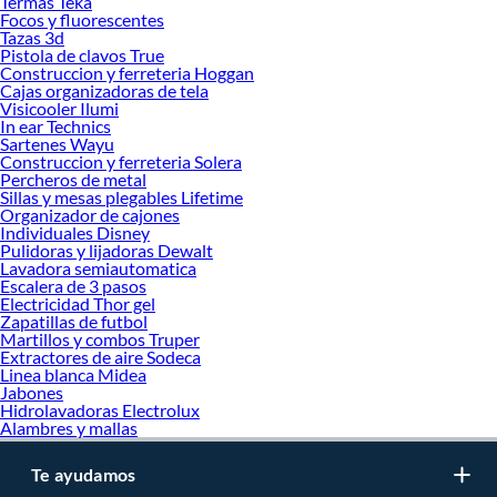
Termas Teka
Focos y fluorescentes
Calculadoras
Tazas 3d
Humidificadores
Pistola de clavos True
Corral de Bebé
Construccion y ferreteria Hoggan
Mecedoras para bebés
Cajas organizadoras de tela
Sillas de Comer
Visicooler Ilumi
Pinturas Acrílicas y Acuarelas
In ear Technics
Sartenes Wayu
Baño bebé
Construccion y ferreteria Solera
Cuna Colecho
Percheros de metal
Rodilleras
Sillas y mesas plegables Lifetime
Muñequeras para rehabilitación
Organizador de cajones
Calculadoras Casio
Individuales Disney
Cunas Moisés
Pulidoras y lijadoras Dewalt
Pistola de Silicona
Lavadora semiautomatica
Casas de juego y carpas
Escalera de 3 pasos
Electricidad Thor gel
Tobilleras
Zapatillas de futbol
Toboganes, Columpios y Sube y baja
Martillos y combos Truper
Baño de Entrenamiento
Extractores de aire Sodeca
Cunas
Linea blanca Midea
Loncheras térmicas
Jabones
Papeles
Hidrolavadoras Electrolux
Cojines maternales
Alambres y mallas
Inflables
Balancines
Te ayudamos
Cartucheras