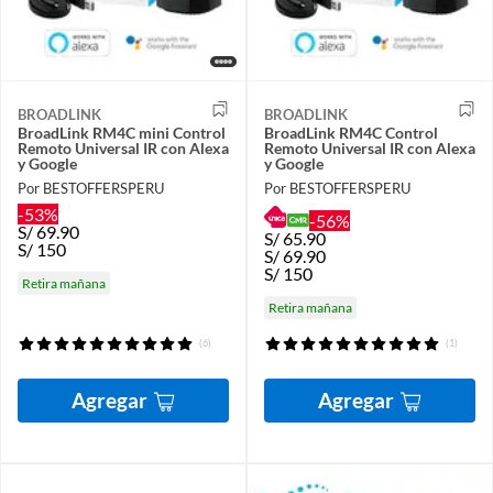
BROADLINK
BROADLINK
BroadLink RM4C mini Control
BroadLink RM4C Control
Remoto Universal IR con Alexa
Remoto Universal IR con Alexa
y Google
y Google
Por BESTOFFERSPERU
Por BESTOFFERSPERU
-53%
-56%
S/
69.90
S/
65.90
S/
150
S/
69.90
S/
150
Retira mañana
Retira mañana
(6)
(1)
Agregar
Agregar