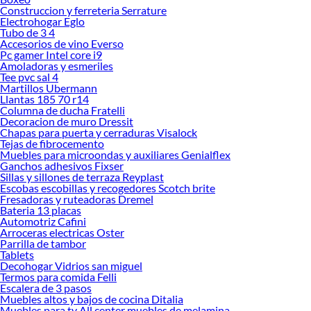
Construccion y ferreteria Serrature
Precios de Interruptores Inteligentes en Sodimac Perú
Electrohogar Eglo
Tubo de 3 4
Si buscar ahorrar, estás en la tienda correcta porque en Sodimac tenemos
Accesorios de vino Everso
nuestra política de precios bajos garantizados en Interruptores Inteligentes, así
Pc gamer Intel core i9
que no dudes más y compra online este producto con sus complementos para
Amoladoras y esmeriles
que termines tu proyecto al 100% a un costo económico. Además, elige entre las
Tee pvc sal 4
Martillos Ubermann
opciones de delivery o recojo en tienda.
Llantas 185 70 r14
Las mejores marcas de Interruptores Inteligentes
Columna de ducha Fratelli
Decoracion de muro Dressit
Sabemos que la calidad, confianza y seguridad son factores importantes al
Chapas para puerta y cerraduras Visalock
momento de decidir qué modelo comprar, por ello contamos con una amplia
Tejas de fibrocemento
oferta de marcas prestigiosas y reconocidas en Interruptores Inteligentes. De
Muebles para microondas y auxiliares Genialflex
esta manera, inviertes en durabilidad, rendimiento, excelencia y satisfacción
Ganchos adhesivos Fixser
Sillas y sillones de terraza Reyplast
garantizada.
Escobas escobillas y recogedores Scotch brite
Fresadoras y ruteadoras Dremel
Bateria 13 placas
Automotriz Cafini
Arroceras electricas Oster
Parrilla de tambor
Tablets
Decohogar Vidrios san miguel
Termos para comida Felli
Escalera de 3 pasos
Muebles altos y bajos de cocina Ditalia
Muebles para tv All center muebles de melamina