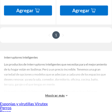
Agregar
Agregar
1
Interruptores Inteligentes
Los productos de Interruptores Inteligentes que necesitas para el mejoramiento
de tu hogar están en Sodimac Perú a un precio increíble. Tenemos una gran
variedad de opciones y modelos que se adecúan a cada uno de los espacios que
desees renovar, ya sea la sala, comedor, dormitorio, oficina, cocina, baño,
terraza, garaje o el que tengas en mente.
En nuestra categoría Interruptores Inteligentes encontrarás modelos en
Mostrar más
diversos materiales, medidas, colores y demás características específicas de tu
preferencia. Recuerda que solo en Sodimac Perú contamos con todo lo
Esponjas y virutillas Virutex
necesario para cada uno de tus proyectos en las mejores marcas de calidad y con
Perros
Boxeo
garantía.