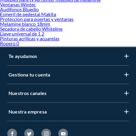
Ventanas Wintec
Audifonos Bluedio
Esmeril de pedestal Makita
Proteccion para puertas y ventanas
Melamine blanco 18mm
Secadora de cabello Whiteline
Llave universal de 1 2
Pinturas acrilicas y acuarelas
Ropero 0
Te ayudamos
Gestiona tu cuenta
Nuestros canales
Nuestra empresa