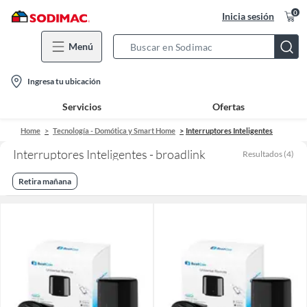
0
Inicia sesión
Menú
Search
Bar
location-
Ingresa tu ubicación
icon
Servicios
Ofertas
Home
Tecnología - Domótica y Smart Home
Interruptores Inteligentes
Interruptores Inteligentes - broadlink
Resultados
(
4
)
Retira mañana