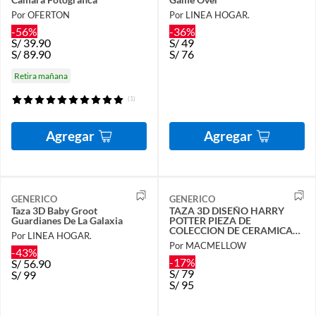
Por OFERTON
Por LINEA HOGAR.
-56%
-36%
S/
39.90
S/
49
S/
89.90
S/
76
Retira mañana
(1)
Agregar
Agregar
GENERICO
GENERICO
Taza 3D Baby Groot
TAZA 3D DISEÑO HARRY
Guardianes De La Galaxia
POTTER PIEZA DE
COLECCION DE CERAMICA
Por LINEA HOGAR.
PARA REGALO
Por MACMELLOW
-43%
-17%
S/
56.90
S/
79
S/
99
S/
95