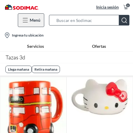
0
Inicia sesión
Menú
Search
Bar
location-
Ingresa tu ubicación
icon
Servicios
Ofertas
Tazas 3d
Llega mañana
Retira mañana