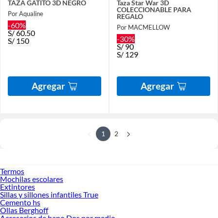
TAZA GATITO 3D NEGRO
Taza Star War 3D
COLECCIONABLE PARA
Por Aqualine
REGALO
-60%
Por MACMELLOW
S/
60.50
-30%
S/
150
S/
90
S/
129
Agregar
Agregar
1
2
Termos
Mochilas escolares
Extintores
Sillas y sillones infantiles True
Cemento hs
Ollas Berghoff
Accesorios de bano Dos por medio