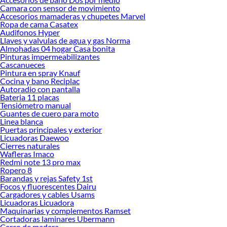
Camara con sensor de movimiento
Accesorios mamaderas y chupetes Marvel
Ropa de cama Casatex
Audifonos Hyper
Llaves y valvulas de agua y gas Norma
Almohadas 04 hogar Casa bonita
Pinturas impermeabilizantes
Cascanueces
Pintura en spray Knauf
Cocina y bano Reciplac
Autoradio con pantalla
Bateria 11 placas
Tensiómetro manual
Guantes de cuero para moto
Linea blanca
Puertas principales y exterior
Licuadoras Daewoo
Cierres naturales
Wafleras Imaco
Redmi note 13 pro max
Ropero 8
Barandas y rejas Safety 1st
Focos y fluorescentes Dairu
Cargadores y cables Usams
Licuadoras Licuadora
Maquinarias y complementos Ramset
Cortadoras laminares Ubermann
Cerco de madera