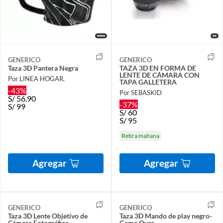
GENERICO
GENERICO
Taza 3D Pantera Negra
TAZA 3D EN FORMA DE
LENTE DE CÁMARA CON
Por LINEA HOGAR.
TAPA GALLETERA
-43%
Por SEBASKID
S/
56.90
-37%
S/
99
S/
60
S/
95
Retira mañana
Agregar
Agregar
GENERICO
GENERICO
Taza 3D Lente Objetivo de
Taza 3D Mando de play negro-
Cámara Fotográfica
Game Over