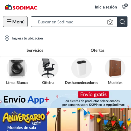
0
Inicia sesión
Menú
Search
Bar
location-
Ingresa tu ubicación
icon
Servicios
Ofertas
Línea Blanca
Oficina
Deshumedecedores
Muebles