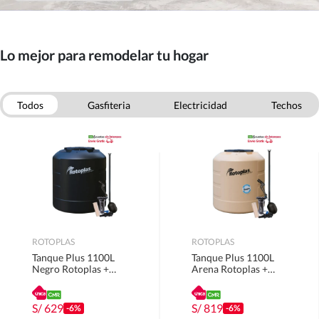
Lo mejor para remodelar tu hogar
Todos
Gasfiteria
Electricidad
Techos
Puertas
Escaleras
Pinturas
Ferreteria
ROTOPLAS
ROTOPLAS
Tanque Plus 1100L
Tanque Plus 1100L
Negro Rotoplas +
Arena Rotoplas +
Accesorios
Accesorios
S/
629
S/
819
-6%
-6%