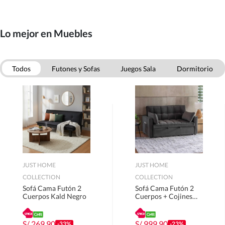
Lo mejor en Muebles
Todos
Futones y Sofas
Juegos Sala
Dormitorio
Comedor
Oficina
Muebles Bano
Muebles Cocina
JUST HOME
JUST HOME
COLLECTION
COLLECTION
Sofá Cama Futón 2
Sofá Cama Futón 2
Cuerpos Kald Negro
Cuerpos + Cojines
Decorativos Teki Gris
S/
269.90
S/
999.90
-33%
-23%