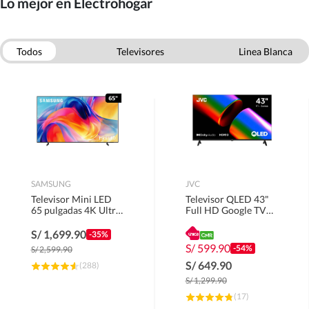
Lo mejor en Electrohogar
Todos
Televisores
Linea Blanca
Electrodomesticos
Empotrados
Celulares
Smarthome
Computo
SAMSUNG
JVC
Televisor Mini LED
Televisor QLED 43"
65 pulgadas 4K Ultra
Full HD Google TV
HD Tizen
LT-43KM4584.
UN65M70HAGXPE
S/
1,699.90
-35%
S/
599.90
-54%
S/
2,599.90
S/
649.90
(
288
)
S/
1,299.90
(
17
)