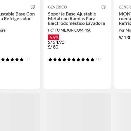
GENERICO
GENER
ustable Base Con
Soporte Base Ajustable
MONT
a Refrigerador
Metal con Ruedas Para
rueda
Electrodoméstico Lavadora
Refri
ore
Por TU MEJOR COMPRA
Por Mo
-56%
S/
13
S/
34.90
S/
80
(1)
(18)