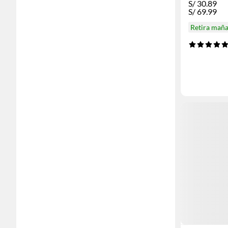
S/
30.89
S/
69.99
Retira mañ