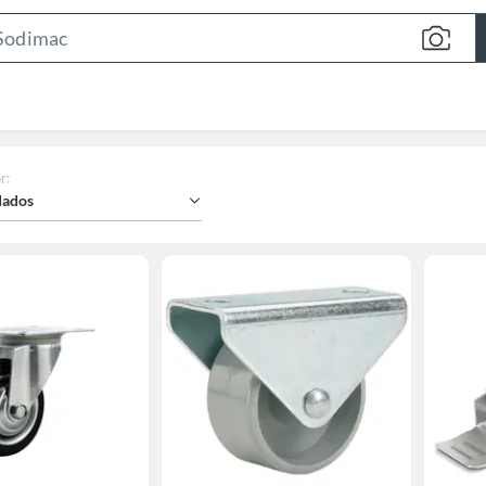
Search
Bar
r
:
ados