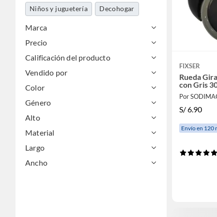
Niños y juguetería
Decohogar
Electrohogar
Construcción
Marca
Precio
Cocina y baño
Tecnología
Calificación del producto
Mascotas
Jardín y terraza
FIXSER
Vendido por
Utiles de aseo y limpieza
Rueda Gira
con Gris 3
Color
Maletería y viajes
Gasfitería
Por SODIMA
Género
S/
6.90
Pinturas
Especiales
Alto
Envío en 120 
Material
Largo
Ancho