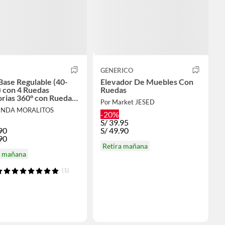
GENERICO
Base Regulable (40-
Elevador De Muebles Con
 con 4 Ruedas
Ruedas
orias 360° con Ruedas
Por Market JESED
Lavadora y
IENDA MORALITOS
geradora
-20%
S/
39.95
90
S/
49.90
90
Retira mañana
a mañana
(1)