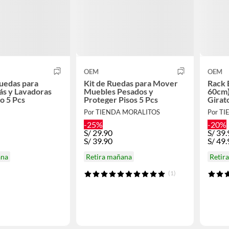
OEM
OEM
uedas para
Kit de Ruedas para Mover
Rack 
s y Lavadoras
Muebles Pesados y
60cm)
o 5 Pcs
Proteger Pisos 5 Pcs
Girat
para 
Por TIENDA MORALITOS
Por T
Refri
-25%
-20%
S/
29.90
S/
39.
S/
39.90
S/
49.
ana
Retira mañana
Retir
(1)