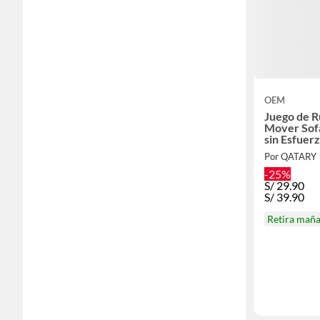
OEM
Juego de R
Mover Sofá
sin Esfuerz
Por QATARY
-25%
S/
29.90
S/
39.90
Retira mañ