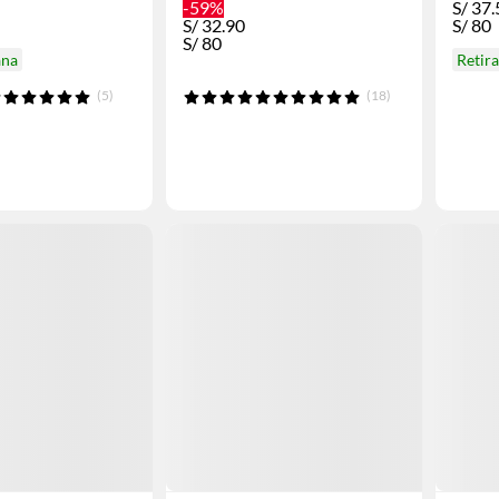
-59%
S/
37.
S/
32.90
S/
80
S/
80
ana
Retir
(5)
(18)