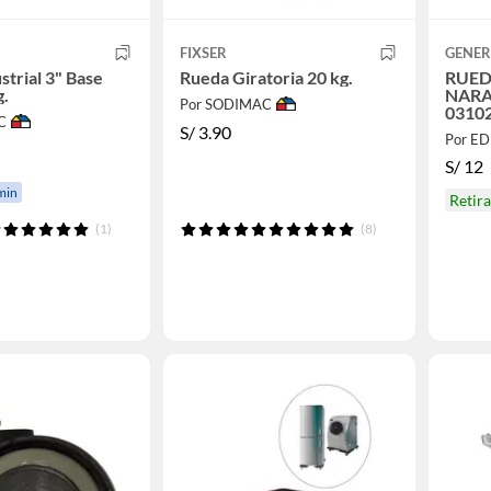
FIXSER
GENER
strial 3" Base
Rueda Giratoria 20 kg.
RUED
g.
NARA
Por SODIMAC
0310
C
S/
3.90
Por ED
S/
12
min
Retir
(1)
(8)