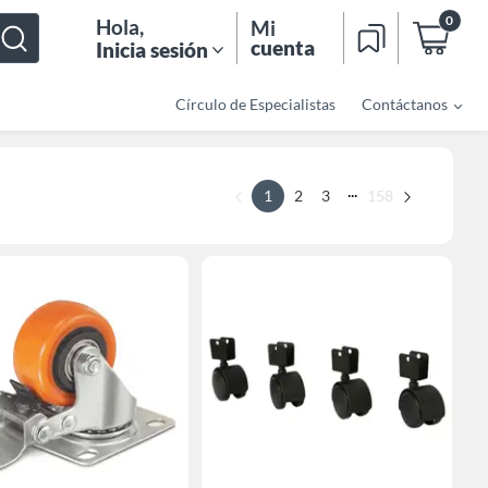
0
Hola
,
Mi
cuenta
Inicia sesión
Círculo de Especialistas
Contáctanos
...
1
2
3
158