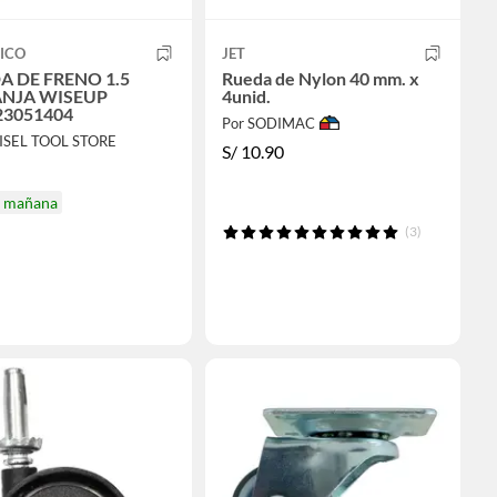
ICO
JET
A DE FRENO 1.5
Rueda de Nylon 40 mm. x
NJA WISEUP
4unid.
23051404
Por SODIMAC
ISEL TOOL STORE
S/
10.90
a mañana
(3)