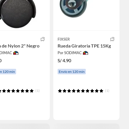
R
FIXSER
 de Nylon 2" Negro
Rueda Giratoria TPE 15Kg
ODIMAC
Por SODIMAC
0
S/
4.90
en 120 min
Envío en 120 min
(1)
(1)