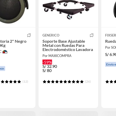
GENERICO
FIXSE
toria 2" Negro
Soporte Base Ajustable
Rueda
0Kg
Metal con Ruedas Para
Por S
Electrodoméstico Lavadora
C
S/
6.9
Por MAXICOMPRA
-59%
Envío 
S/
32.90
min
S/
80
(12)
(26)