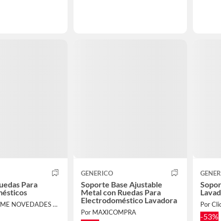
GENERICO
GENER
uedas Para
Soporte Base Ajustable
Sopor
mésticos
Metal con Ruedas Para
Lavad
Electrodoméstico Lavadora
Por EASY HOME NOVEDADES EIRL
Por Cli
Por MAXICOMPRA
-53%