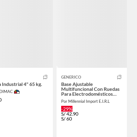
GENERICO
Industrial 4" 65 kg.
Base Ajustable
Multifuncional Con Ruedas
ODIMAC
Para Electrodomésticos
max 100kg
0
Por Millennial Import E.I.R.L
-29%
S/
42.90
S/
60