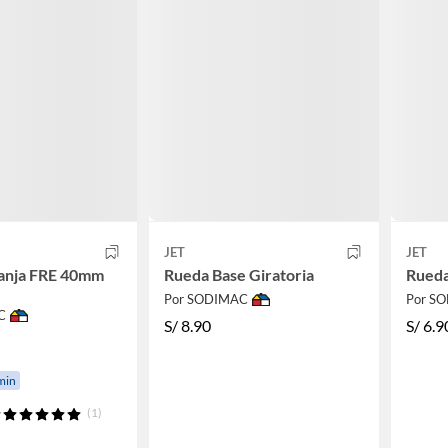
JET
JET
anja FRE 40mm
Rueda Base Giratoria
Rueda 
Por SODIMAC
Por S
C
S/
8.90
S/
6.9
min
(1)