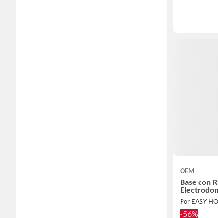
OEM
Base con R
Electrodo
-56%