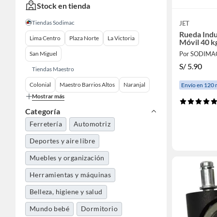
Stock en tienda
Tiendas Sodimac
JET
Rueda Indu
Lima Centro
Plaza Norte
La Victoria
Móvil 40 k
San Miguel
Por SODIMA
S/
5.90
Tiendas Maestro
Colonial
Maestro Barrios Altos
Naranjal
Envío en 120 
Mostrar más
Categoría
Ferretería
Automotriz
Deportes y aire libre
Muebles y organización
Herramientas y máquinas
Belleza, higiene y salud
Mundo bebé
Dormitorio