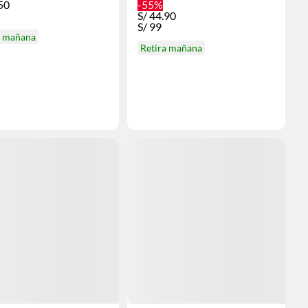
50
-55%
S/
44.90
S/
99
a mañana
Retira mañana