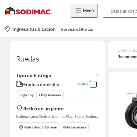
Menú
location-
Ingresa tu ubicación
Servicios
Ofertas
icon
Ordenar po
Recomend
Ruedas
Tipo de Entrega
Envío a domicilio
Gratis
Llega hoy
Llega mañana
Retiro en un punto
Sodimac Lima Centro, Sodimac Plaza Norte, Sodimac La Victoria, Sodimac San Miguel, Sodimac S. J. Lurigancho, Sodimac Chacarilla, Sodimac Av. La Molina, Sodimac Colonial, Maestro Barrios Altos, Sodimac Naranjal
Retira desde 120 min
Retira mañana