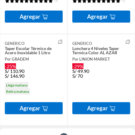
(4)
(1)
Agregar
Agregar
GENERICO
GENERICO
Taper Escolar Térmico de
Lonchera 4 Niveles Taper
Acero Inoxidable 1 Litro
Termica Color AL AZAR
Por GRADEM
Por LINION MARKET
-25%
-29%
S/
110.90
S/
49.90
S/
146.90
S/
70
Llega mañana
Retira mañana
Agregar
Agregar