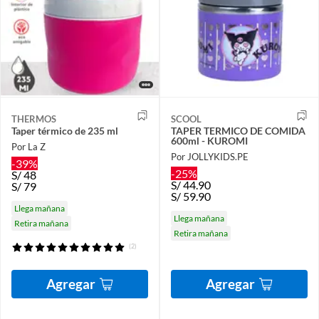
THERMOS
SCOOL
Taper térmico de 235 ml
TAPER TERMICO DE COMIDA
600ml - KUROMI
Por La Z
Por JOLLYKIDS.PE
-39%
-25%
S/
48
S/
44.90
S/
79
S/
59.90
Llega mañana
Llega mañana
Retira mañana
Retira mañana
(2)
Agregar
Agregar