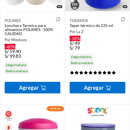
POLIMES
THERMOS
Lonchera Termica para
Taper térmico de 235 ml
alimentos POLIMES -100%
Por La Z
CALIDAD
-38%
Por Monissos
S/
49
-40%
S/
79
S/
59.90
S/
99.83
Llega mañana
Retira mañana
Llega mañana
Retira mañana
(2)
Agregar
Agregar