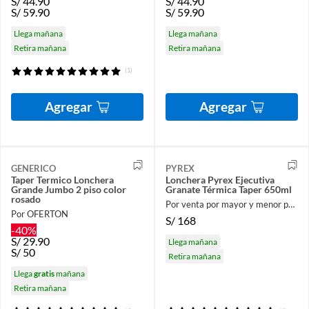
S/
44.90
S/
44.90
S/
59.90
S/
59.90
Llega mañana
Llega mañana
Retira mañana
Retira mañana
(1)
Agregar
Agregar
GENERICO
PYREX
Taper Termico Lonchera
Lonchera Pyrex Ejecutiva
Grande Jumbo 2 piso color
Granate Térmica Taper 650ml
rosado
Por venta por mayor y menor para el hogar
Por OFERTON
S/
168
-40%
S/
29.90
Llega mañana
S/
50
Retira mañana
Llega
gratis
mañana
Retira mañana