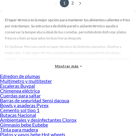
1
2
El taper térmico es la mejor opción para mantener tus alimentos calientes o fríos
por más tiempo. Su estructura de doble pared o aislante térmico ayuda a
conservar la temperatura ideal de tus comidas, permitiéndote disfrutar platos
frescos y bien preparados incluso horas después.
En Sodimac Perú encuentras taper térmico de distintos tamaños, diseños y
materiales. Cada taper térmico está pensado para acompañarte al trabajo,
colegio, viajes o actividades al aire libre, asegurando practicidad, seguridad y un
transporte cómodo sin derrames.
Mostrar más
¿Cómo elegir un taper térmico para tu día a día?
Edredon de plumas
Multimetro y multitester
Antes de escoger un taper térmico, evalúa la capacidad que necesitas según tus
Escaleras Buypal
porciones. Los modelos más compactos son ideales para snacks o pequeñas
Chimenea eléctrica
comidas, mientras que un taper térmico grande es perfecto para almuerzos
Cuerdas para saltar
Barras de seguridad Sensi dacqua
completos.
Bowls y asaderas Pyrex
También considera el tipo de cierre. Un taper térmico con tapa roscada o con
Cemento sol tipo 1
Butacas Nacional
trabas de seguridad proporciona mayor hermeticidad, especialmente si llevas
Ambientales y desinfectantes Clorox
alimentos líquidos. Esto evita filtraciones y mantiene la temperatura por más
Gimnasio bebe Eubebe
tiempo.
Tinta para madera
Platos y vasos bebe Hot wheels
Ventajas del taper térmico en comparación con otros envases