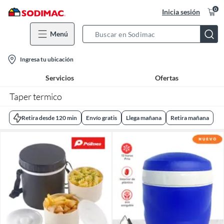
0
Inicia sesión
Menú
Search
Bar
location-
Ingresa tu ubicación
icon
Servicios
Ofertas
Taper termico
Retira desde 120 min
Envío gratis
Llega mañana
Retira mañana