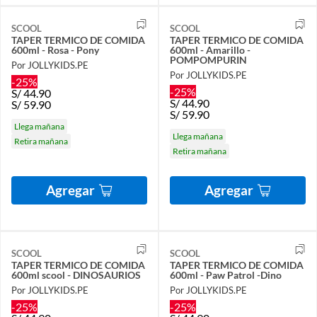
SCOOL
SCOOL
TAPER TERMICO DE COMIDA
TAPER TERMICO DE COMIDA
600ml - Rosa - Pony
600ml - Amarillo -
POMPOMPURIN
Por JOLLYKIDS.PE
Por JOLLYKIDS.PE
-25%
-25%
S/
44.90
S/
44.90
S/
59.90
S/
59.90
Llega mañana
Llega mañana
Retira mañana
Retira mañana
Agregar
Agregar
SCOOL
SCOOL
TAPER TERMICO DE COMIDA
TAPER TERMICO DE COMIDA
600ml scool - DINOSAURIOS
600ml - Paw Patrol -Dino
Por JOLLYKIDS.PE
Por JOLLYKIDS.PE
-25%
-25%