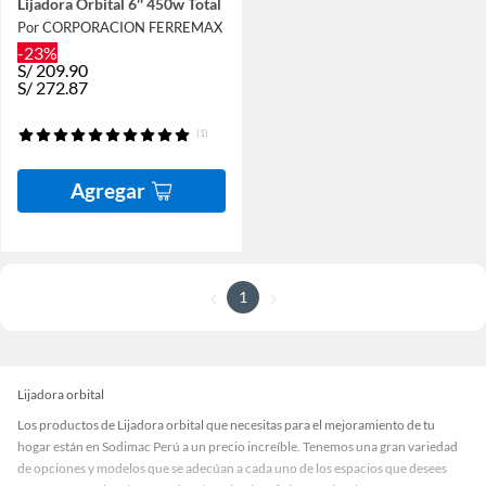
Lijadora Orbital 6'' 450w Total
Por CORPORACION FERREMAX
-23%
S/
209.90
S/
272.87
(1)
Agregar
1
Lijadora orbital
Los productos de Lijadora orbital que necesitas para el mejoramiento de tu
hogar están en Sodimac Perú a un precio increíble. Tenemos una gran variedad
de opciones y modelos que se adecúan a cada uno de los espacios que desees