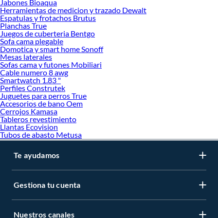
Jabones Bioaqua
Herramientas de medicion y trazado Dewalt
Espatulas y frotachos Brutus
Planchas True
Juegos de cuberteria Bentgo
Sofa cama plegable
Domotica y smart home Sonoff
Mesas laterales
Sofas cama y futones Mobiliari
Cable numero 8 awg
Smartwatch 1.83 "
Perfiles Construtek
Juguetes para perros True
Accesorios de bano Oem
Cerrojos Kamasa
Tableros revestimiento
Llantas Ecovision
Tubos de abasto Metusa
Te ayudamos
Gestiona tu cuenta
Nuestros canales