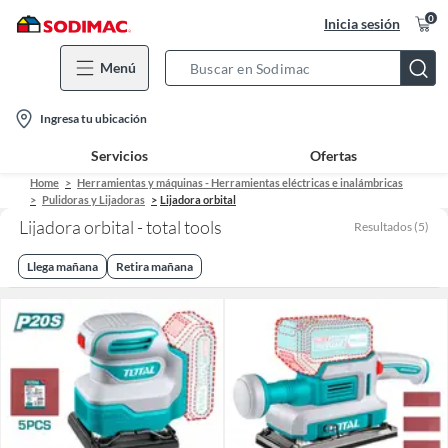
0
Inicia sesión
Menú
Search
Bar
location-
Ingresa tu ubicación
icon
Servicios
Ofertas
Home
Herramientas y máquinas - Herramientas eléctricas e inalámbricas
Pulidoras y Lijadoras
Lijadora orbital
Lijadora orbital - total tools
Resultados
(
5
)
Llega mañana
Retira mañana