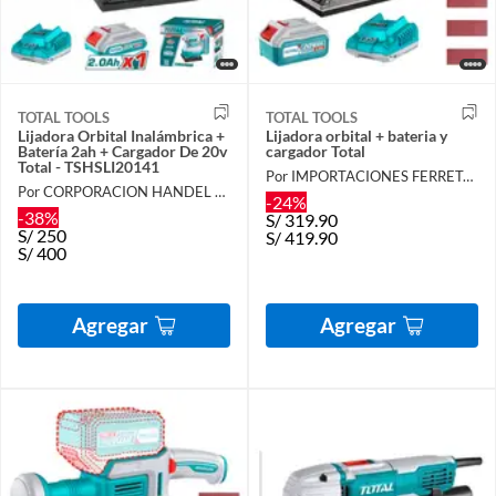
TOTAL TOOLS
TOTAL TOOLS
Lijadora Orbital Inalámbrica +
Lijadora orbital + bateria y
Batería 2ah + Cargador De 20v
cargador Total
Total - TSHSLI20141
Por IMPORTACIONES FERRETOOLS
Por CORPORACION HANDEL SAC
-24%
-38%
S/
319.90
S/
250
S/
419.90
S/
400
Agregar
Agregar