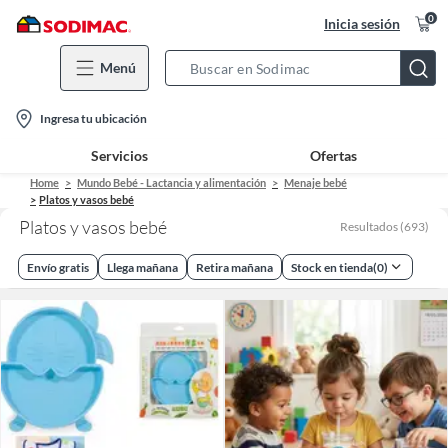
0
Inicia sesión
Menú
Search
Bar
location-
Ingresa tu ubicación
icon
Servicios
Ofertas
Home
Mundo Bebé - Lactancia y alimentación
Menaje bebé
Platos y vasos bebé
Platos y vasos bebé
Resultados
(
693
)
Envío gratis
Llega mañana
Retira mañana
Stock en tienda
(
0
)