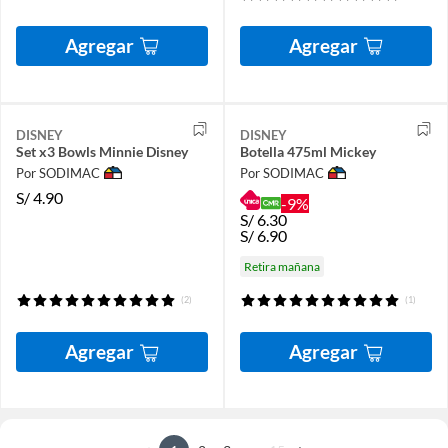
Agregar
Agregar
DISNEY
DISNEY
Set x3 Bowls Minnie Disney
Botella 475ml Mickey
Por SODIMAC
Por SODIMAC
S/
4.90
-9%
S/
6.30
S/
6.90
Retira mañana
(2)
(1)
Agregar
Agregar
...