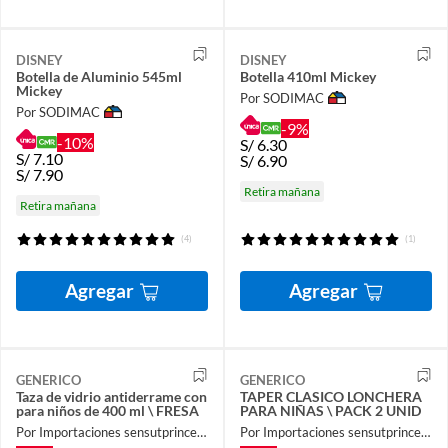
DISNEY
DISNEY
Botella de Aluminio 545ml
Botella 410ml Mickey
Mickey
Por SODIMAC
Por SODIMAC
-9%
-10%
S/
6.30
S/
7.10
S/
6.90
S/
7.90
Retira mañana
Retira mañana
(4)
(1)
Agregar
Agregar
GENERICO
GENERICO
Taza de vidrio antiderrame con
TAPER CLASICO LONCHERA
para niños de 400 ml \ FRESA
PARA NIÑAS \ PACK 2 UNID
Por Importaciones sensutprincess
Por Importaciones sensutprincess