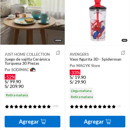
JUST HOME COLLECTION
AVENGERS
Juego de vajilla Cerámica
Vaso figurita 3D - Spiderman
Turquesa 30 Piezas
Por MAGYK Store
Por SODIMAC
-33%
-52%
S/
19.90
S/
99.90
S/
29.90
S/
209.90
Llega mañana
Retira mañana
Retira mañana
(838)
(3)
Agregar
Agregar