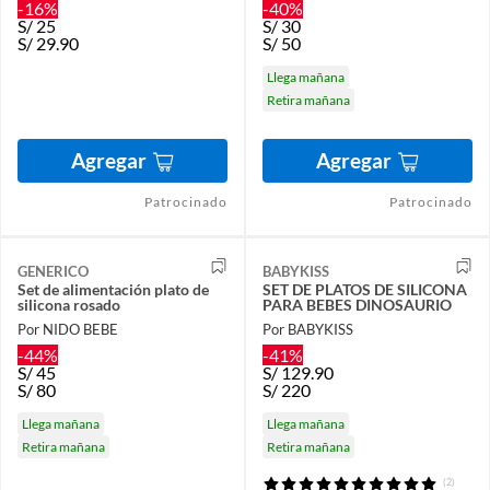
-16%
-40%
S/
25
S/
30
S/
29.90
S/
50
Llega mañana
Retira mañana
Agregar
Agregar
Patrocinado
Patrocinado
GENERICO
BABYKISS
Set de alimentación plato de
SET DE PLATOS DE SILICONA
silicona rosado
PARA BEBES DINOSAURIO
Por NIDO BEBE
Por BABYKISS
-44%
-41%
S/
45
S/
129.90
S/
80
S/
220
Llega mañana
Llega mañana
Retira mañana
Retira mañana
(2)