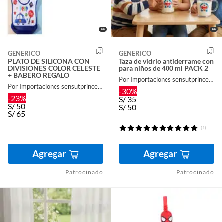
GENERICO
GENERICO
PLATO DE SILICONA CON
Taza de vidrio antiderrame con
DIVISIONES COLOR CELESTE
para niños de 400 ml PACK 2
+ BABERO REGALO
Por Importaciones sensutprincess
Por Importaciones sensutprincess
-30%
-23%
S/
35
S/
50
S/
50
S/
65
(1)
Agregar
Agregar
Patrocinado
Patrocinado