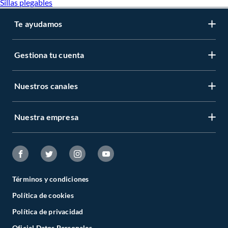
Sillas plegables
disminuye.
¿Se pueden usar en microondas?
Te ayudamos
Depende del material. La mayoría de platos de silicona y plástico BPA free son
aptos para microondas. Revisa especificaciones del producto.
Gestiona tu cuenta
Nuestros canales
Nuestra empresa
Términos y condiciones
Política de cookies
Política de privacidad
Oficial Datos Personales